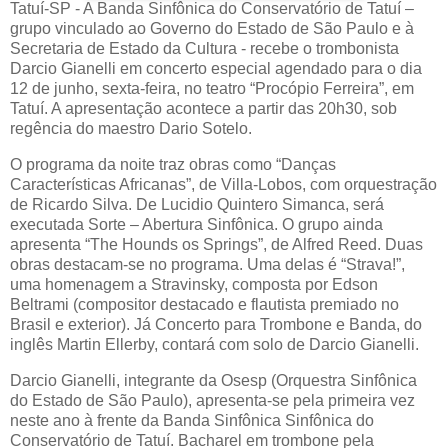
Tatuí-SP - A Banda Sinfônica do Conservatório de Tatuí –
grupo vinculado ao Governo do Estado de São Paulo e à
Secretaria de Estado da Cultura - recebe o trombonista
Darcio Gianelli em concerto especial agendado para o dia
12 de junho, sexta-feira, no teatro “Procópio Ferreira”, em
Tatuí. A apresentação acontece a partir das 20h30, sob
regência do maestro Dario Sotelo.
O programa da noite traz obras como “Danças
Características Africanas”, de Villa-Lobos, com orquestração
de Ricardo Silva. De Lucidio Quintero Simanca, será
executada Sorte – Abertura Sinfônica. O grupo ainda
apresenta “The Hounds os Springs”, de Alfred Reed. Duas
obras destacam-se no programa. Uma delas é “Strava!”,
uma homenagem a Stravinsky, composta por Edson
Beltrami (compositor destacado e flautista premiado no
Brasil e exterior). Já Concerto para Trombone e Banda, do
inglês Martin Ellerby, contará com solo de Darcio Gianelli.
Darcio Gianelli, integrante da Osesp (Orquestra Sinfônica
do Estado de São Paulo), apresenta-se pela primeira vez
neste ano à frente da Banda Sinfônica Sinfônica do
Conservatório de Tatuí. Bacharel em trombone pela