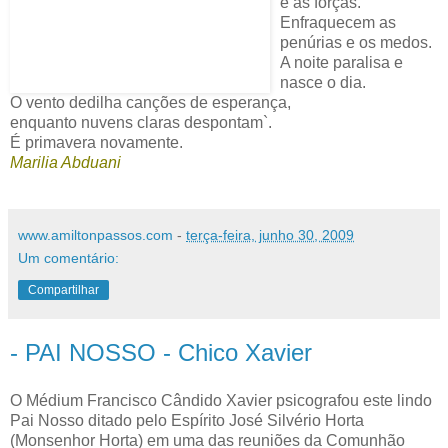
e as forças.
Enfraquecem as
penúrias e os medos.
A noite paralisa e
nasce o dia.
O vento dedilha canções de esperança,
enquanto nuvens claras despontam`.
É primavera novamente.
Marilia Abduani
www.amiltonpassos.com
-
terça-feira, junho 30, 2009
Um comentário:
Compartilhar
- PAI NOSSO - Chico Xavier
O Médium Francisco Cândido Xavier psicografou este lindo
Pai Nosso ditado pelo Espírito José Silvério Horta
(Monsenhor Horta) em uma das reuniões da Comunhão