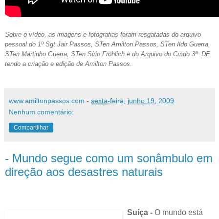
Sobre o vídeo, as imagens e fotografias foram resgatadas do arquivo
pessoal do 1º Sgt Jair Passos, STen Amilton Passos, STen Ildo Guerra,
STen Martinho Guerra, STen Sirio Fröhlich e do Arquivo do Cmdo 3ª DE
tendo a criação e edição de Amilton Passos.
www.amiltonpassos.com
-
sexta-feira, junho 19, 2009
Nenhum comentário:
Compartilhar
- Mundo segue como um sonâmbulo em
direção aos desastres naturais
Suíça -
O mundo está