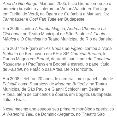
Anel
do Nibelungo
, Manaus -2005, Licio Bruno tornou-se o
primeiro brasileiro a interpretar Wotan/Wanderer. Foi Iago
em Otello, de Verdi, na Ópera de Colômbia e Manaus; fez
Tannhäuser
e
Cosi Fan Tutte
em Budapeste.
Em 2006, cantou
A Flauta Mágica
,
Andréa Chenier
e
La
Gioconda
, no Teatro Municipal de São Paulo e
A Flauta
Mágica
e
O Cientista
no Teatro Municipal do Rio de Janeiro.
Em 2007 foi Fígaro em
As Bodas
de Fígaro
, cantou a
Nona
Sinfonia
de Beethoven em BH e SP,
Carmina Burana
, foi
Carlos Magno em
Ernani
, de Verdi, participou de
Cavaleria
Rusticana
e
I Pagliacci
em Bogotá e estreou o papel título
de
Falstaff
, no Palácio das Artes, Belo Horizonte.
Em 2008 celebrou 20 anos de carreira com o papel-título de
Falstaff
, como Sharpless de
Madame Butterfly
, no Teatro
Municipal de São Paulo e Gianni Schicchi em Belém e
Vitória, além de concertos e óperas em Bogotá, Budapeste,
Itália e Brasil.
Neste mesmo ano estreou seu primeiro monólogo operístico
A Waterbird Talk
, de Dominick Argento, no Theatro São