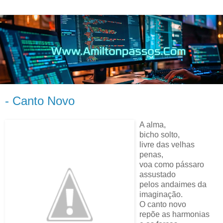
- Canto Novo
A alma,
bicho solto,
livre das velhas
penas,
voa como pássaro
assustado
pelos andaimes da
imaginação.
O canto novo
repõe as harmonias