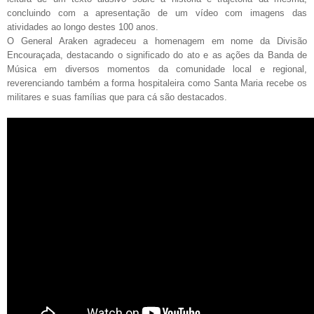
concluindo com a apresentação de um vídeo com imagens das
atividades ao longo destes 100 anos.
O General Araken agradeceu a homenagem em nome da Divisão
Encouraçada, destacando o significado do ato e as ações da Banda de
Música em diversos momentos da comunidade local e regional,
reverenciando também a forma hospitaleira como Santa Maria recebe os
militares e suas famílias que para cá são destacados.