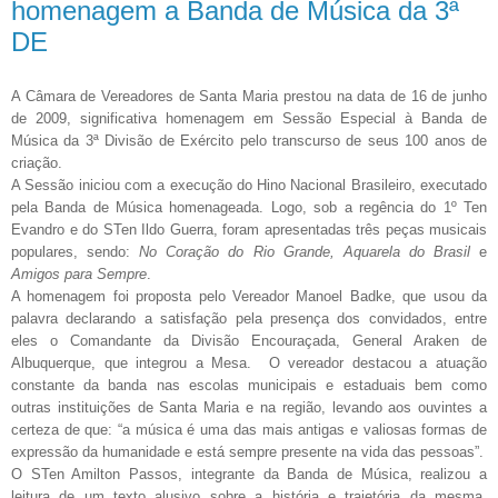
homenagem a Banda de Música da 3ª
DE
A Câmara de Vereadores de Santa Maria prestou na data de 16 de junho
de 2009, significativa homenagem em Sessão Especial à Banda de
Música da 3ª Divisão de Exército pelo transcurso de seus 100 anos de
criação.
A Sessão iniciou com a execução do Hino Nacional Brasileiro, executado
pela Banda de Música homenageada. Logo, sob a regência do 1º Ten
Evandro e do STen Ildo Guerra, foram apresentadas três peças musicais
populares, sendo:
No Coração do Rio
Grande, Aquarela do Brasil
e
Amigos para Sempre
.
A homenagem foi proposta pelo Vereador Manoel Badke, que usou da
palavra declarando a satisfação pela presença dos convidados, entre
eles o Comandante da Divisão Encouraçada, General Araken de
Albuquerque, que integrou a Mesa. O vereador destacou a atuação
constante da banda nas escolas municipais e estaduais bem como
outras instituições de Santa Maria e na região, levando aos ouvintes a
certeza de que: “a música é uma das mais antigas e valiosas formas de
expressão da humanidade e está sempre presente na vida das pessoas”.
O STen Amilton Passos, integrante da Banda de Música, realizou a
leitura de um texto alusivo sobre a história e trajetória da mesma,