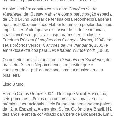
A noite também contará com a obra
Canções de um
Viandante
, de Gustav Mahler e com a participação especial
de Lício Bruno. Apesar de ter sua obra reconhecida apenas
nos anos 60, o austríaco Mahler foi um compositor dos mais
importantes. Autor quase exclusivo de lieder e sinfonias,
suas canções orquestrais inspiraram-se em textos de
Friedrich Rückert (
Canções das Crianças Mortas
, 1904), em
seus próprios versos (
Canções de um Viandante
, 1885) e
em textos extraídos para
Des Knaben Wunderhorn
(1883).
O concerto contará ainda com a
Sinfonia em Sol Menor
, do
brasileiro Alberto Nepomuceno, compositor que é
considerado o “pai” do nacionalismo na música erudita
brasileira.
Lício Bruno:
Prêmio Carlos Gomes 2004 - Destaque Vocal Masculino,
seis primeiros prêmios em concursos nacionais e dois
prêmios internacionais, Licio Bruno apresenta-se em palcos
da Itália, Espanha, Alemanha, Suíça, Colômbia e Brasil. Há
dez anos, é artista convidado da Ópera de Budapeste. Em
O