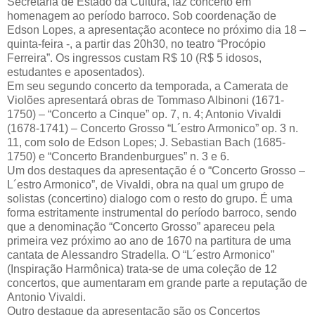
Secretaria de Estado da Cultura, faz concerto em
homenagem ao período barroco. Sob coordenação de
Edson Lopes, a apresentação acontece no próximo dia 18 –
quinta-feira -, a partir das 20h30, no teatro “Procópio
Ferreira”. Os ingressos custam R$ 10 (R$ 5 idosos,
estudantes e aposentados).
Em seu segundo concerto da temporada, a Camerata de
Violões apresentará obras de Tommaso Albinoni (1671-
1750) – “Concerto a Cinque” op. 7, n. 4; Antonio Vivaldi
(1678-1741) – Concerto Grosso “L´estro Armonico” op. 3 n.
11, com solo de Edson Lopes; J. Sebastian Bach (1685-
1750) e “Concerto Brandenburgues” n. 3 e 6.
Um dos destaques da apresentação é o “Concerto Grosso –
L´estro Armonico”, de Vivaldi, obra na qual um grupo de
solistas (concertino) dialogo com o resto do grupo. É uma
forma estritamente instrumental do período barroco, sendo
que a denominação “Concerto Grosso” apareceu pela
primeira vez próximo ao ano de 1670 na partitura de uma
cantata de Alessandro Stradella. O “L´estro Armonico”
(Inspiração Harmônica) trata-se de uma coleção de 12
concertos, que aumentaram em grande parte a reputação de
Antonio Vivaldi.
Outro destaque da apresentação são os Concertos