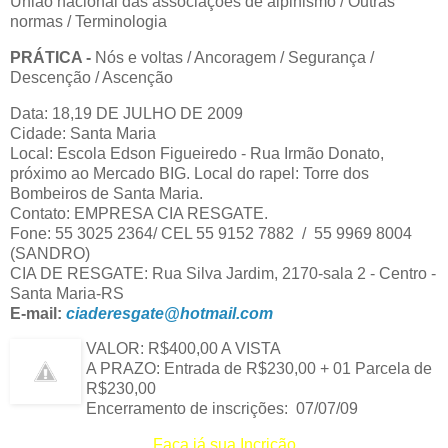
União nacional das associações de alpinismo / Outras
normas / Terminologia
PRÁTICA -
Nós e voltas / Ancoragem / Segurança /
Descenção / Ascenção
Data: 18,19 DE JULHO DE 2009
Cidade: Santa Maria
Local: Escola Edson Figueiredo - Rua Irmão Donato,
próximo ao Mercado BIG. Local do rapel: Torre dos
Bombeiros de Santa Maria.
Contato: EMPRESA CIA RESGATE.
Fone: 55 3025 2364/ CEL 55 9152 7882 / 55 9969 8004
(SANDRO)
CIA DE RESGATE: Rua Silva Jardim, 2170-sala 2 - Centro -
Santa Maria-RS
E-mail:
ciaderesgate@hotmail.com
VALOR: R$400,00 A VISTA
A PRAZO: Entrada de R$230,00 + 01 Parcela de
R$230,00
Encerramento de inscrições: 07/07/09
Faça já sua Incrição