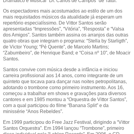
Dramático e Musical “Dr. Carlos de Campos” de Tatuí.
Os espectadores mais acostumados ao estilo de um dos
mais requisitados músicos da atualidade já esperam um
repertório especialíssimo. De Vittor Santos serão
apresentadas “Impressões”, “Vitória”, “Resposta” e “Valsa
dos Amigos”. Santos também assina os arranjos das outras
quatro obras que integram o programa: “Stella by Starligth”,
de Victor Young; “Pé Quente”, de Marcelo Martins;
“Zabumbeiro”, de Henrique Band; e “Coisa nº 10”, de Moacir
Santos.
Santos convive com música desde a infância e iniciou
carreira profissional aos 14 anos, como integrante de um
quinteto que tocava para dançar nas noites petropolitanas,
adotando o trombone como primeiro instrumento. Aos 16,
começou a trabalhar em shows e gravações para diversos
cantores e em 1985 montou a “Orquestra de Vittor Santos”,
com a qual participou do filme “Banana Split” e da
minissérie “Anos Rebeldes”.
Em 1999 participou do Free Jazz Festival, dirigindo a “Vittor
Santos Orquestra”. Em 1994 lançou “Trombone”, primeiro