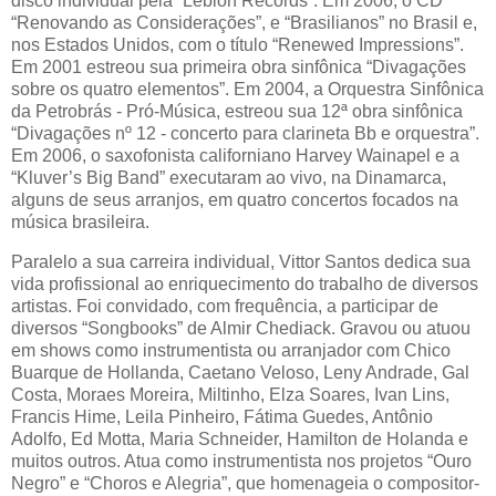
disco individual pela “Leblon Records”. Em 2006, o CD
“Renovando as Considerações”, e “Brasilianos” no Brasil e,
nos Estados Unidos, com o título “Renewed Impressions”.
Em 2001 estreou sua primeira obra sinfônica “Divagações
sobre os quatro elementos”. Em 2004, a Orquestra Sinfônica
da Petrobrás - Pró-Música, estreou sua 12ª obra sinfônica
“Divagações nº 12 - concerto para clarineta Bb e orquestra”.
Em 2006, o saxofonista californiano Harvey Wainapel e a
“Kluver’s Big Band” executaram ao vivo, na Dinamarca,
alguns de seus arranjos, em quatro concertos focados na
música brasileira.
Paralelo a sua carreira individual, Vittor Santos dedica sua
vida profissional ao enriquecimento do trabalho de diversos
artistas. Foi convidado, com frequência, a participar de
diversos “Songbooks” de Almir Chediack. Gravou ou atuou
em shows como instrumentista ou arranjador com Chico
Buarque de Hollanda, Caetano Veloso, Leny Andrade, Gal
Costa, Moraes Moreira, Miltinho, Elza Soares, Ivan Lins,
Francis Hime, Leila Pinheiro, Fátima Guedes, Antônio
Adolfo, Ed Motta, Maria Schneider, Hamilton de Holanda e
muitos outros. Atua como instrumentista nos projetos “Ouro
Negro” e “Choros e Alegria”, que homenageia o compositor-