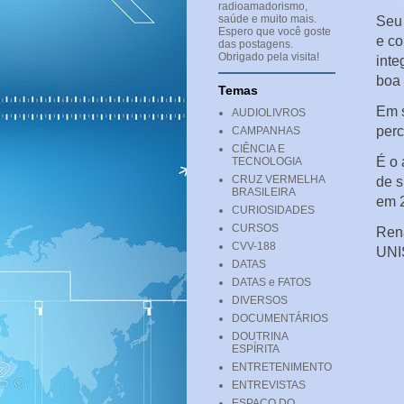
radioamadorismo,
saúde e muito mais.
Seu 
Espero que você goste
e co
das postagens.
Obrigado pela visita!
inte
boa 
Temas
Em s
AUDIOLIVROS
perc
CAMPANHAS
CIÊNCIA E
É o 
TECNOLOGIA
CRUZ VERMELHA
de s
BRASILEIRA
em 
CURIOSIDADES
CURSOS
Rena
CVV-188
UNI
DATAS
DATAS e FATOS
DIVERSOS
DOCUMENTÁRIOS
DOUTRINA
ESPÍRITA
ENTRETENIMENTO
ENTREVISTAS
ESPAÇO DO