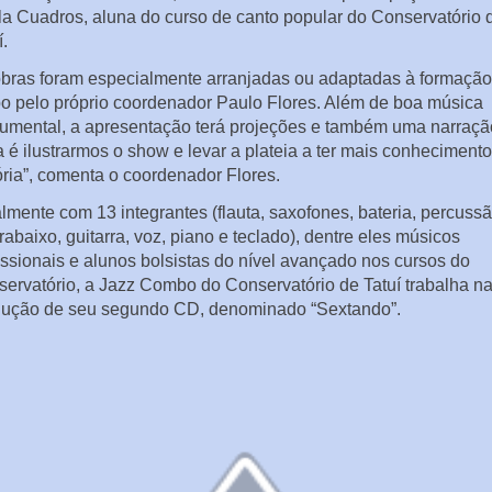
a Cuadros, aluna do curso de canto popular do Conservatório 
í.
bras foram especialmente arranjadas ou adaptadas à formação
o pelo próprio coordenador Paulo Flores. Além de boa música
rumental, a apresentação terá projeções e também uma narraçã
a é ilustrarmos o show e levar a plateia a ter mais conheciment
ória”, comenta o coordenador Flores.
lmente com 13 integrantes (flauta, saxofones, bateria, percussã
rabaixo, guitarra, voz, piano e teclado), dentre eles músicos
issionais e alunos bolsistas do nível avançado nos cursos do
ervatório, a Jazz Combo do Conservatório de Tatuí trabalha n
dução de seu segundo CD, denominado “Sextando”.