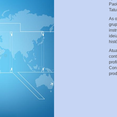
Paol
Tatu
As o
grup
inst
idei
hist
Atua
cont
prof
Cons
pro