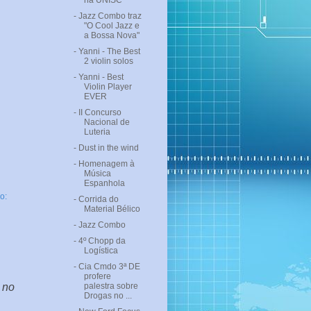
na UNISC
- Jazz Combo traz
"O Cool Jazz e
a Bossa Nova"
- Yanni - The Best
2 violin solos
- Yanni - Best
Violin Player
EVER
- II Concurso
Nacional de
Luteria
- Dust in the wind
- Homenagem à
Música
Espanhola
o:
- Corrida do
Material Bélico
- Jazz Combo
- 4º Chopp da
Logística
- Cia Cmdo 3ª DE
profere
 no
palestra sobre
Drogas no ...