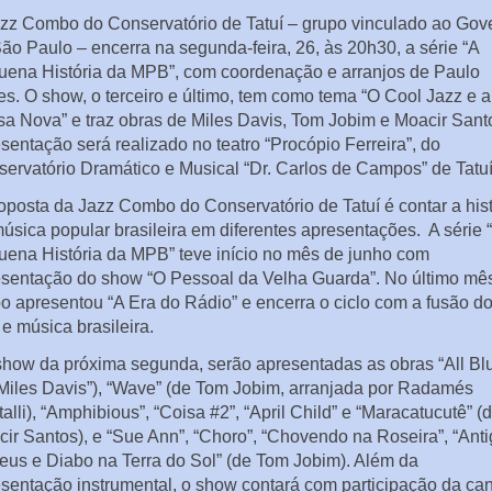
zz Combo do Conservatório de Tatuí – grupo vinculado ao Gov
ão Paulo – encerra na segunda-feira, 26, às 20h30, a série “A
ena História da MPB”, com coordenação e arranjos de Paulo
es. O show, o terceiro e último, tem como tema “O Cool Jazz e a
a Nova” e traz obras de Miles Davis, Tom Jobim e Moacir Sant
sentação será realizado no teatro “Procópio Ferreira”, do
ervatório Dramático e Musical “Dr. Carlos de Campos” de Tatuí
oposta da Jazz Combo do Conservatório de Tatuí é contar a hist
úsica popular brasileira em diferentes apresentações. A série 
ena História da MPB” teve início no mês de junho com
sentação do show “O Pessoal da Velha Guarda”. No último mês
o apresentou “A Era do Rádio” e encerra o ciclo com a fusão d
 e música brasileira.
how da próxima segunda, serão apresentadas as obras “All Bl
Miles Davis”), “Wave” (de Tom Jobim, arranjada por Radamés
alli), “Amphibious”, “Coisa #2”, “April Child” e “Maracatucutê” (
ir Santos), e “Sue Ann”, “Choro”, “Chovendo na Roseira”, “Anti
eus e Diabo na Terra do Sol” (de Tom Jobim). Além da
sentação instrumental, o show contará com participação da can