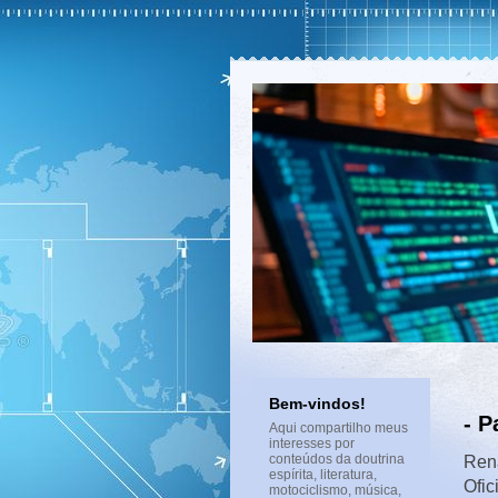
Bem-vindos!
- P
Aqui compartilho meus
interesses por
conteúdos da doutrina
Rena
espírita, literatura,
Ofic
motociclismo, música,