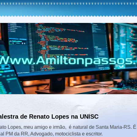
alestra de Renato Lopes na UNISC
to Lopes, meu amigo e irmão, é natural de Santa Maria-RS. 
ial PM da RR, Advogado, motociclista e escritor.