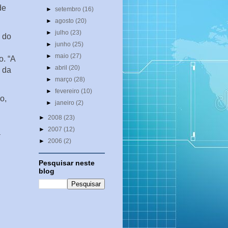
de
►
setembro
(16)
►
agosto
(20)
►
julho
(23)
 do
►
junho
(25)
►
maio
(27)
o. “A
►
abril
(20)
o da
►
março
(28)
►
fevereiro
(10)
o,
►
janeiro
(2)
►
2008
(23)
►
2007
(12)
a
►
2006
(2)
Pesquisar neste
blog