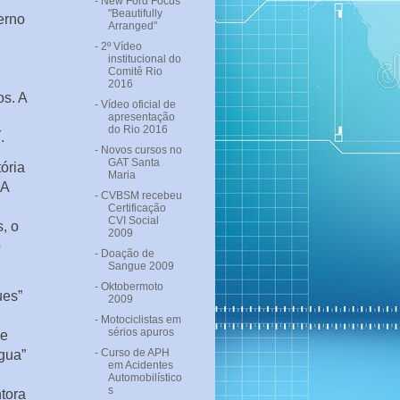
- New Ford Focus
"Beautifully
erno
Arranged"
- 2º Vídeo
institucional do
Comitê Rio
2016
os. A
- Vídeo oficial de
apresentação
do Rio 2016
.
- Novos cursos no
GAT Santa
ória
Maria
“A
- CVBSM recebeu
Certificação
CVI Social
, o
2009
o
- Doação de
Sangue 2009
- Oktobermoto
ues”
2009
- Motociclistas em
sérios apuros
de
- Curso de APH
gua”
em Acidentes
Automobilístico
s
tora