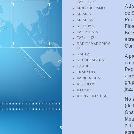
PAZ E LUZ
A Ja
MOTOCICLISMO
de S
MÚSICA
Pequ
MÚSICAS
Flor
NOTÍCIAS
PALESTRAS
Boss
PAZ e LUZ
apre
RADIOAMADORISM
Cons
O
RAETV
A pr
REPORTAGENS
da m
SAÚDE
Pequ
TRÂNSITO
apre
VARIEDADES
grup
VEÍCULOS
jazz
VÍDEOS
VITRINE VIRTUAL
No s
(de 
Gnat
Moac
e “D
apre