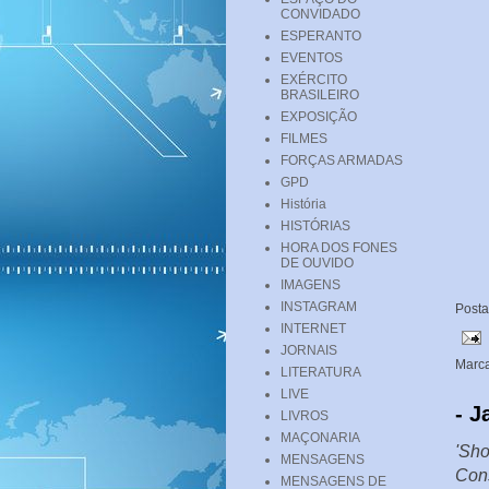
CONVIDADO
ESPERANTO
EVENTOS
EXÉRCITO
BRASILEIRO
EXPOSIÇÃO
FILMES
FORÇAS ARMADAS
GPD
História
HISTÓRIAS
HORA DOS FONES
DE OUVIDO
IMAGENS
INSTAGRAM
Post
INTERNET
JORNAIS
Marc
LITERATURA
LIVE
- J
LIVROS
MAÇONARIA
'Sho
MENSAGENS
Cons
MENSAGENS DE