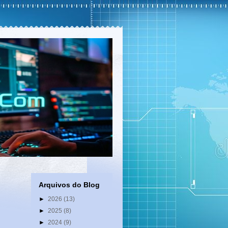
Arquivos do Blog
►
2026
(13)
É
►
2025
(8)
►
2024
(9)