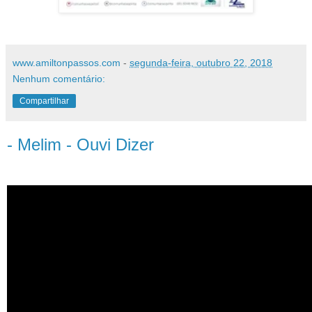
www.amiltonpassos.com
-
segunda-feira, outubro 22, 2018
Nenhum comentário:
Compartilhar
- Melim - Ouvi Dizer