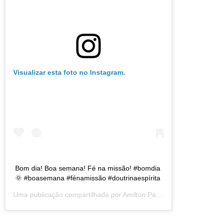
Visualizar esta foto no Instagram.
Bom dia! Boa semana! Fé na missão! #bomdia
🌞 #boasemana #fénamissão #doutrinaespírita
Uma publicação compartilhada por
Amilton Passos
(@amiltonmpa