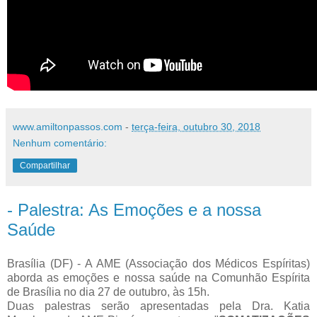
www.amiltonpassos.com
-
terça-feira, outubro 30, 2018
Nenhum comentário:
Compartilhar
- Palestra: As Emoções e a nossa
Saúde
Brasília (DF) - A AME (Associação dos Médicos Espíritas)
aborda as emoções e nossa saúde na Comunhão Espírita
de Brasília no dia 27 de outubro, às 15h.
Duas palestras serão apresentadas pela Dra. Katia