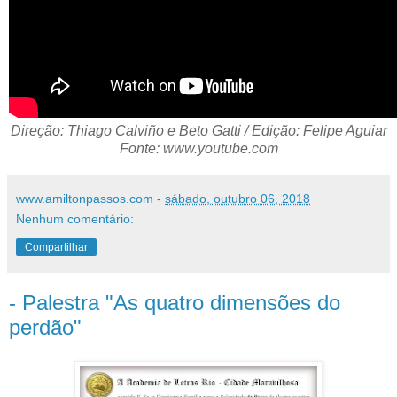
Direção: Thiago Calviño e Beto Gatti / Edição: Felipe Aguiar
Fonte: www.youtube.com
www.amiltonpassos.com
-
sábado, outubro 06, 2018
Nenhum comentário:
Compartilhar
- Palestra "As quatro dimensões do
perdão"