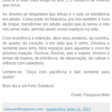
curto e a noite mais longa do ano. É o Solstício de Inverno
que inicia.
As árvores se despedem das folhas e o solo as transforma
em adubo. Como parte da Natureza, pra nós também é hora
de limpar, transformar em adubo aquilo que já serviu e não
nos serve mais, abrindo assim novos espaços na vida.
Com reverência e intenção, abra seus armários, da cozinha,
do quarto, do coração, e tire tudo que é velho. Devolva a
semente para terra. Abra espaços para aguardar o novo da
próxima estação. Renove, Recicle, doe e espere. Inverno é
tempo de espera, de tolerância, de observação, de cultuar o
silêncio com sabedoria.
Lembre-se: "Ouça com paciência e fale somente para
ajudar”
Bom dia e um Feliz Solstício!
Fonte: Pesquisa Web
www.amiltonpassos.com
-
quarta-feira, junho 21, 2017