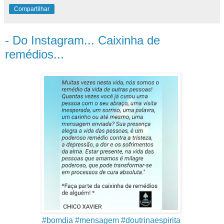
Compartilhar
- Do Instagram... Caixinha de
remédios...
#bomdia
#mensagem
#doutrinaespirita