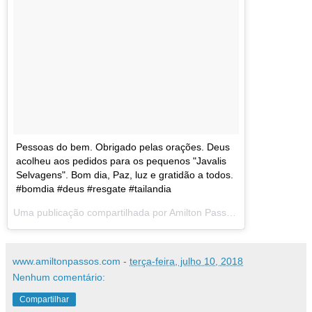
Pessoas do bem. Obrigado pelas orações. Deus
acolheu aos pedidos para os pequenos "Javalis
Selvagens". Bom dia, Paz, luz e gratidão a todos.
#bomdia #deus #resgate #tailandia
Uma publicação compartilhada por
Amilton Passos
(@amiltonmpas
www.amiltonpassos.com
-
terça-feira, julho 10, 2018
Nenhum comentário:
Compartilhar