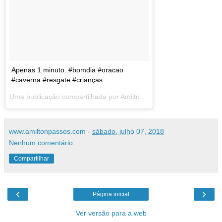
Apenas 1 minuto. #bomdia #oracao
#caverna #resgate #crianças
Uma publicação compartilhada por
Amilton Passos
(@amiltonmpas
www.amiltonpassos.com
-
sábado, julho 07, 2018
Nenhum comentário:
Compartilhar
‹
›
Página inicial
Ver versão para a web