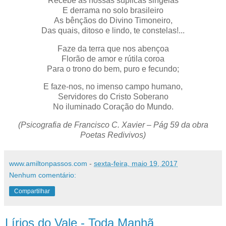
Recebe as nossas súplicas singelas
E derrama no solo brasileiro
As bênçãos do Divino Timoneiro,
Das quais, ditoso e lindo, te constelas!...
Faze da terra que nos abençoa
Florão de amor e rútila coroa
Para o trono do bem, puro e fecundo;
E faze-nos, no imenso campo humano,
Servidores do Cristo Soberano
No iluminado Coração do Mundo.
(Psicografia de Francisco C. Xavier – Pág 59 da obra
Poetas Redivivos)
www.amiltonpassos.com
-
sexta-feira, maio 19, 2017
Nenhum comentário:
Compartilhar
Lírios do Vale - Toda Manhã