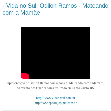
- Vida no Sul: Odilon Ramos - Mateando
com a Mamãe
Apresentação de Odilon Ramos com a poesia "Mateando com a Mamãe",
no evento dos Quarteadores realizado em Santo Cristo-RS.
http://www.vidanosul.com.br
http://www.padrejosimo.com.br