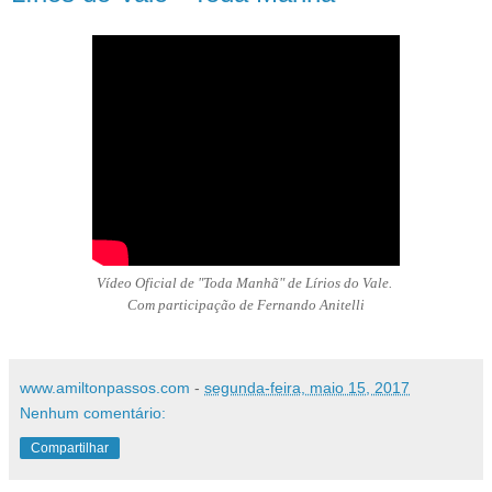
Vídeo Oficial de "Toda Manhã" de Lírios do Vale.
Com participação de Fernando Anitelli
www.amiltonpassos.com
-
segunda-feira, maio 15, 2017
Nenhum comentário:
Compartilhar