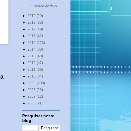
- Tempo de Hoje
►
2019
(29)
►
2018
(33)
►
2017
(49)
25 de Jan, 2020 às 4:30 PST
►
2016
(47)
►
2015
(123)
►
2014
(68)
►
2013
(40)
►
2012
(47)
►
2011
(66)
 a
►
2010
(84)
►
2009
(208)
►
2008
(23)
►
2007
(12)
►
2006
(2)
Pesquisar neste
blog