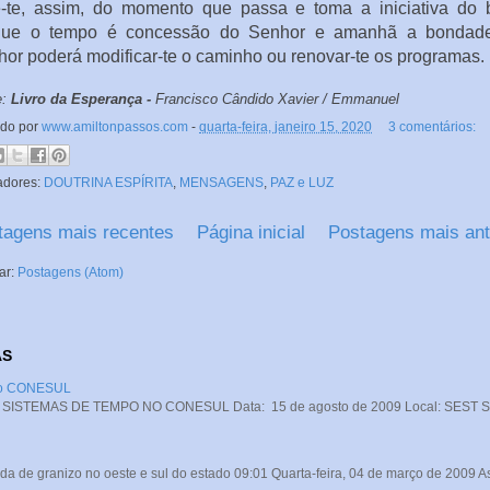
e-te, assim, do momento que passa e toma a iniciativa do 
que o tempo é concessão do Senhor e amanhã a bondad
or poderá modificar-te o caminho ou renovar-te os programas.
e:
Livro da Esperança -
Francisco Cândido Xavier /
Emmanuel
ado por
www.amiltonpassos.com
-
quarta-feira, janeiro 15, 2020
3 comentários:
adores:
DOUTRINA ESPÍRITA
,
MENSAGENS
,
PAZ e LUZ
tagens mais recentes
Página inicial
Postagens mais ant
ar:
Postagens (Atom)
AS
 no CONESUL
STEMAS DE TEMPO NO CONESUL Data: 15 de agosto de 2009 Local: SEST SENA
da de granizo no oeste e sul do estado 09:01 Quarta-feira, 04 de março de 2009 A