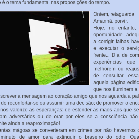
 é o tema fundamental nas proposições do tempo.
Ontem, retaguarda.
Amanhã, porvir.
Hoje, no entanto,
oportunidade adeq
a corrigir falhas ha
e executar o servi
frente... Dia de co
experiências que
melhorem ou reajus
de consultar ess
aquela página edifi
que nos iluminem a 
escrever a mensagem ao coração amigo que nos aguarda a pal
 de reconfortar-se ou assumir uma decisão; de promover o enc
nos valorize as esperanças; de estender as mãos aos que s
eram adversários ou de orar por eles se a consciência não
ite ainda a reaproximação!
ntas mágoas se converteram em crimes por não havermos 
minuto de amor para extinguir o braseiro do ódio! Qua