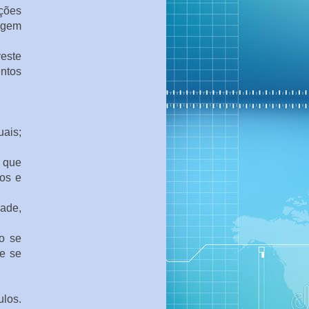
ções
ragem
este
ntos
uais;
 que
ços e
ade,
o se
ue se
los.