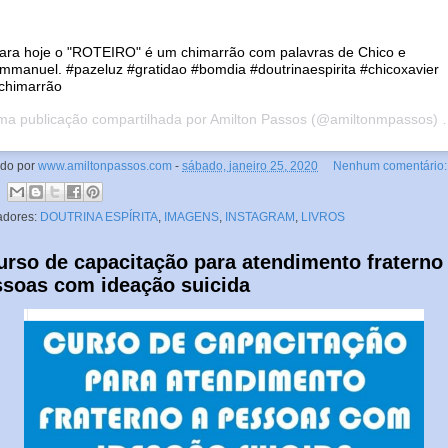
ara hoje o "ROTEIRO" é um chimarrão com palavras de Chico e
mmanuel. #pazeluz #gratidao #bomdia #doutrinaespirita #chicoxavier
chimarrão
a publicação compartilhada por
Amilton Passos
(@amiltonmpassos) em
ado por
www.amiltonpassos.com
-
sábado, janeiro 25, 2020
Nenhum comentário:
adores:
DOUTRINA ESPÍRITA
,
IMAGENS
,
INSTAGRAM
,
LIVROS
urso de capacitação para atendimento fraterno
ssoas com ideação suicida