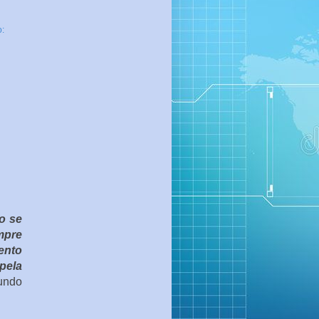
:
o se
mpre
ento
pela
gundo