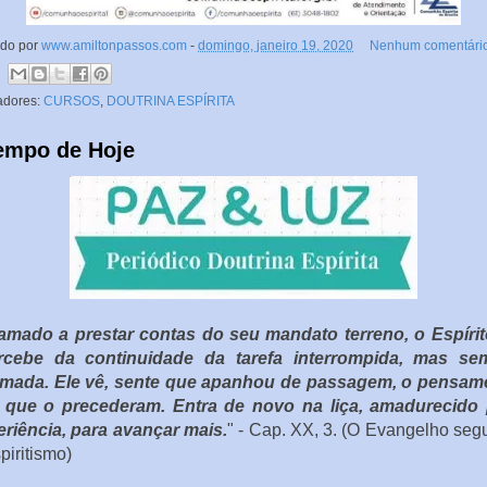
ado por
www.amiltonpassos.com
-
domingo, janeiro 19, 2020
Nenhum comentário
adores:
CURSOS
,
DOUTRINA ESPÍRITA
empo de Hoje
mado a prestar contas do seu mandato terreno, o Espírit
rcebe da continuidade da tarefa interrompida, mas se
omada. Ele vê, sente que apanhou de passagem, o pensam
 que o precederam. Entra de novo na liça, amadurecido 
riência, para avançar mais.
" - Cap. XX, 3. (O Evangelho se
piritismo)