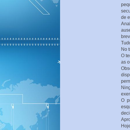
peq
secu
de e
Ana
aus
brev
Tudo
No t
O te
as o
Obs
disp
pern
Nin
exem
O p
esqu
deci
Apro
Hoj