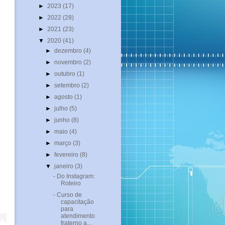
►
2023
(17)
►
2022
(28)
►
2021
(23)
▼
2020
(41)
►
dezembro
(4)
►
novembro
(2)
►
outubro
(1)
►
setembro
(2)
►
agosto
(1)
►
julho
(5)
►
junho
(8)
►
maio
(4)
►
março
(3)
►
fevereiro
(8)
▼
janeiro
(3)
- Do Instagram:
Roteiro
- Curso de
capacitação
para
atendimento
fraterno a...