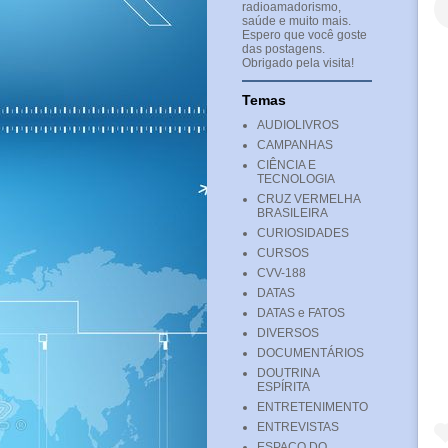
radioamadorismo,
saúde e muito mais.
Espero que você goste
das postagens.
Obrigado pela visita!
Temas
AUDIOLIVROS
CAMPANHAS
CIÊNCIA E
TECNOLOGIA
CRUZ VERMELHA
BRASILEIRA
CURIOSIDADES
CURSOS
CVV-188
DATAS
DATAS e FATOS
DIVERSOS
DOCUMENTÁRIOS
DOUTRINA
ESPÍRITA
ENTRETENIMENTO
ENTREVISTAS
ESPAÇO DO