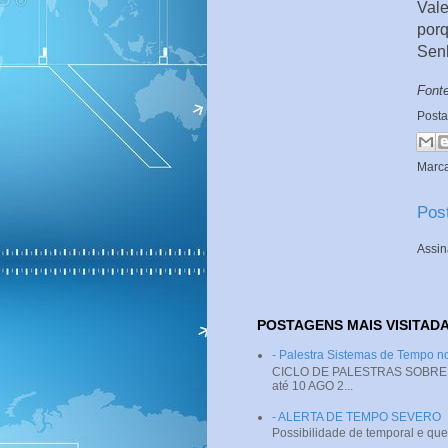
Val
por
Senh
Font
Post
Marc
Pos
Assin
POSTAGENS MAIS VISITAD
- Palestra Sistemas de Tempo
CICLO DE PALESTRAS SOBRE SI
até 10 AGO 2...
- ALERTA DE TEMPO SEVERO
Possibilidade de temporal e que