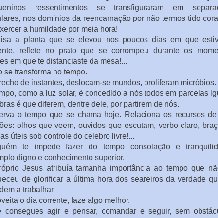
ueninos ressentimentos se transfiguraram em separa
lares, nos domínios da reencarnação por não termos tido co
xercer a humildade por meia hora!
lisa a planta que se elevou nos poucos dias em que estiv
ente, reflete no prato que se corrompeu durante os mome
es em que te distanciaste da mesa!...
 se transforma no tempo.
recho de instantes, deslocam-se mundos, proliferam micróbios.
mpo, como a luz solar, é concedido a nós todos em parcelas ig
bras é que diferem, dentre dele, por partirem de nós.
erva o tempo que se chama hoje. Relaciona os recursos de
ões: olhos que veem, ouvidos que escutam, verbo claro, bra
as úteis sob controle do celebro livre!...
guém te impede fazer do tempo consolação e tranquilid
plo digno e conhecimento superior.
róprio Jesus atribuía tamanha importância ao tempo que nã
eceu de glorificar a última hora dos seareiros da verdade q
dem a trabalhar.
veita o dia corrente, faze algo melhor.
e consegues agir e pensar, comandar e seguir, sem obstácu