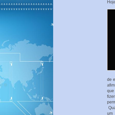
Hoje
de 
afim
que 
fiz
perm
Qua
um 