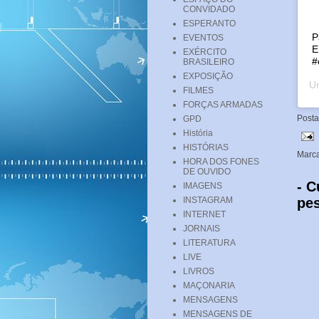
CONVIDADO
ESPERANTO
P
EVENTOS
E
EXÉRCITO
#
BRASILEIRO
EXPOSIÇÃO
Um
FILMES
FORÇAS ARMADAS
Post
GPD
História
HISTÓRIAS
Marc
HORA DOS FONES
DE OUVIDO
- C
IMAGENS
pe
INSTAGRAM
INTERNET
JORNAIS
LITERATURA
LIVE
LIVROS
MAÇONARIA
MENSAGENS
MENSAGENS DE