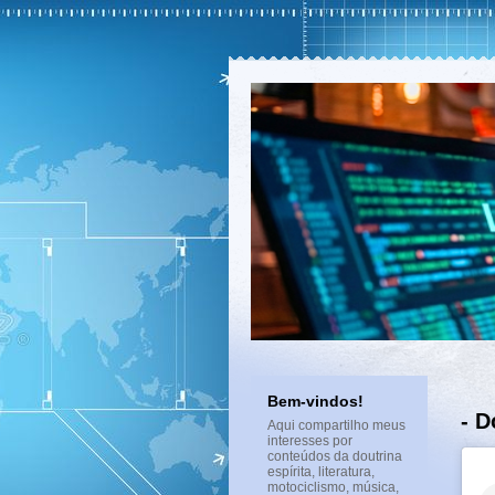
Bem-vindos!
- D
Aqui compartilho meus
interesses por
conteúdos da doutrina
espírita, literatura,
motociclismo, música,