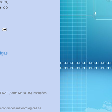
bem,
e do
igas
T (Santa Maria RS) Inscrições
s condições meteorológicas sã...