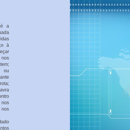
 é a
uada
vidas
ço à
meçar
 nos
tem;
a ou
cante
rota;
avra
ontro
e nos
 nos
dado
ntos