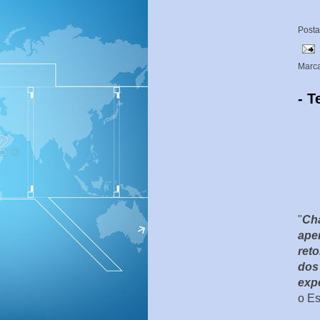
Post
Marc
- T
"
Cha
ape
ret
dos
expe
o Es