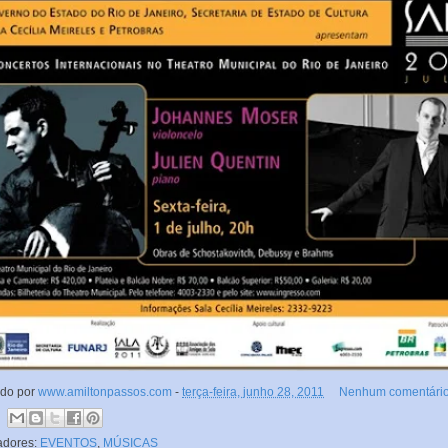
ado por
www.amiltonpassos.com
-
terça-feira, junho 28, 2011
Nenhum comentário
adores:
EVENTOS
,
MÚSICAS