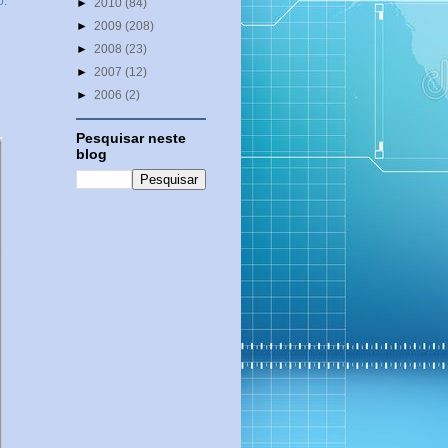
o:
►
2010
(84)
►
2009
(208)
►
2008
(23)
►
2007
(12)
►
2006
(2)
Pesquisar neste
blog