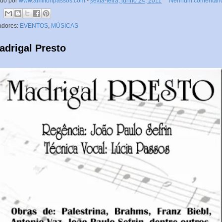
ado por
www.amiltonpassos.com
-
sexta-feira, junho 24, 2011
Nenhum comentári
adores:
EVENTOS
,
MÚSICAS
adrigal Presto