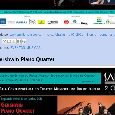
ado por
www.amiltonpassos.com
-
terça-feira, junho 07, 2011
Nenhum comentário
adores:
EVENTOS
,
MÚSICAS
ershwin Piano Quartet