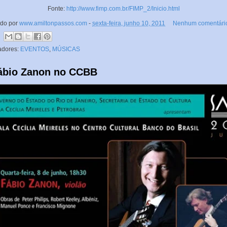
Fonte:
http://www.fimp.com.br/FIMP_2/Inicio.html
ado por
www.amiltonpassos.com
-
sexta-feira, junho 10, 2011
Nenhum comentári
adores:
EVENTOS
,
MÚSICAS
Fábio Zanon no CCBB