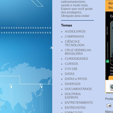
radioamadorismo,
saúde e muito mais.
Espero que você goste
das postagens.
Obrigado pela visita!
Temas
AUDIOLIVROS
CAMPANHAS
CIÊNCIA E
TECNOLOGIA
CRUZ VERMELHA
BRASILEIRA
CURIOSIDADES
CURSOS
CVV-188
DATAS
DATAS e FATOS
DIVERSOS
DOCUMENTÁRIOS
DOUTRINA
ESPÍRITA
Post
ENTRETENIMENTO
ENTREVISTAS
Marc
ESPAÇO DO