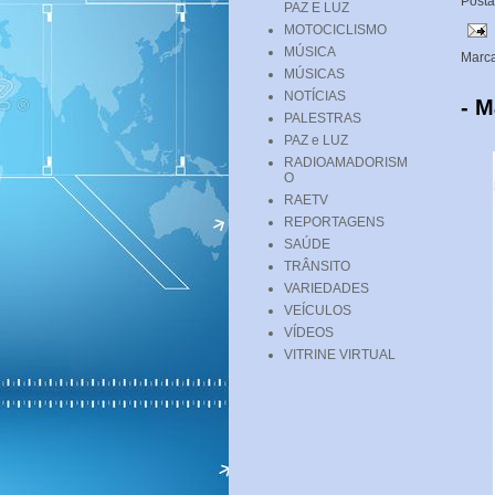
Post
PAZ E LUZ
MOTOCICLISMO
MÚSICA
Marc
MÚSICAS
NOTÍCIAS
- M
PALESTRAS
PAZ e LUZ
RADIOAMADORISM
O
RAETV
REPORTAGENS
SAÚDE
TRÂNSITO
VARIEDADES
VEÍCULOS
VÍDEOS
VITRINE VIRTUAL