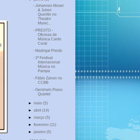
- Johannes Moser
& Julien
Quentin no
Theatro
Munic...
- PRESTO -
Oficinas de
Música Canto
Coral
- Madrigal Presto
- 2º Festival
Internacional
Música no
Pampa
- Fábio Zanon no
CCBB
- Gershwin Piano
Quartet
►
maio
(5)
►
abril
(14)
►
março
(5)
►
fevereiro
(11)
►
janeiro
(5)