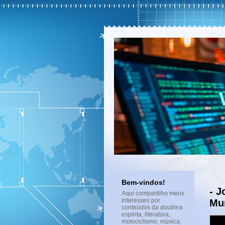
Bem-vindos!
- J
Aqui compartilho meus
interesses por
Mun
conteúdos da doutrina
espírita, literatura,
motociclismo, música,