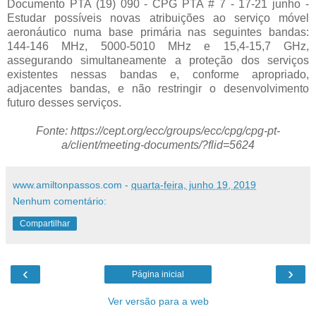
Documento PTA (19) 090 - CPG PTA # 7 - 17-21 junho -
Estudar possíveis novas atribuições ao serviço móvel
aeronáutico numa base primária nas seguintes bandas:
144-146 MHz, 5000-5010 MHz e 15,4-15,7 GHz,
assegurando simultaneamente a proteção dos serviços
existentes nessas bandas e, conforme apropriado,
adjacentes bandas, e não restringir o desenvolvimento
futuro desses serviços.
Fonte: https://cept.org/ecc/groups/ecc/cpg/cpg-pt-
a/client/meeting-documents/?flid=5624
www.amiltonpassos.com
-
quarta-feira, junho 19, 2019
Nenhum comentário:
Compartilhar
‹
›
Página inicial
Ver versão para a web