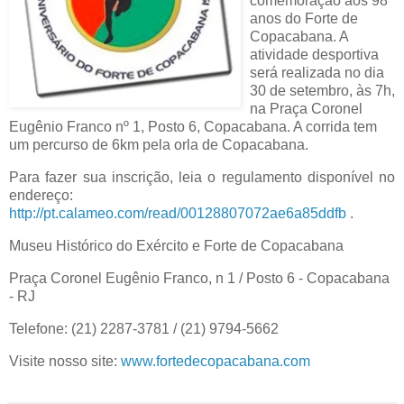
comemoração aos 98
anos do Forte de
Copacabana. A
atividade desportiva
será realizada no dia
30 de setembro, às 7h,
na Praça Coronel
Eugênio Franco nº 1, Posto 6, Copacabana. A corrida tem
um percurso de 6km pela orla de Copacabana.
Para fazer sua inscrição, leia o regulamento disponível no
endereço:
http://pt.calameo.com/read/00128807072ae6a85ddfb
.
Museu Histórico do Exército e Forte de Copacabana
Praça Coronel Eugênio Franco, n 1 / Posto 6 - Copacabana
- RJ
Telefone: (21) 2287-3781 / (21) 9794-5662
Visite nosso site:
www.fortedecopacabana.com