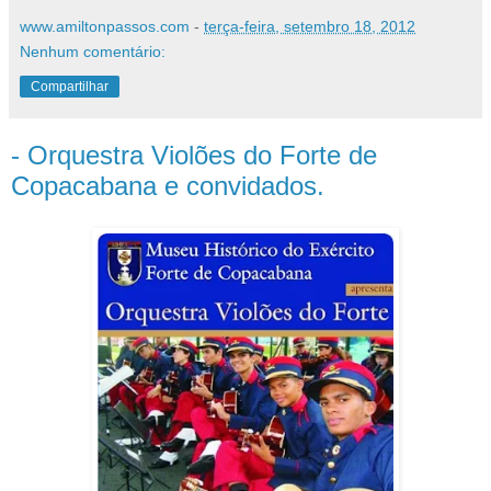
www.amiltonpassos.com
-
terça-feira, setembro 18, 2012
Nenhum comentário:
Compartilhar
- Orquestra Violões do Forte de
Copacabana e convidados.