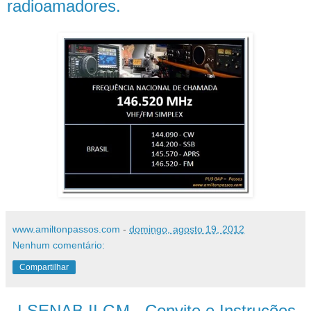
radioamadores.
www.amiltonpassos.com
-
domingo, agosto 19, 2012
Nenhum comentário:
Compartilhar
- I SENAB II GM - Convite e Instruções