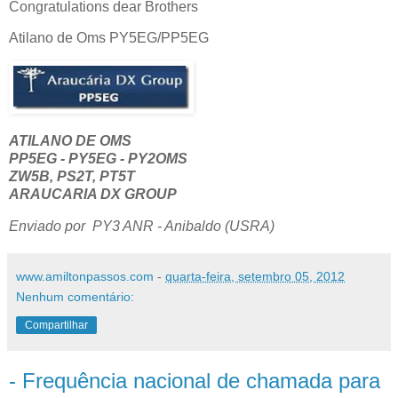
Congratulations dear Brothers
Atilano de Oms PY5EG/PP5EG
ATILANO DE OMS
PP5EG - PY5EG
- PY2OMS
ZW5B, PS2T, PT5T
ARAUCARIA DX GROUP
Enviado por PY3 ANR - Anibaldo (USRA)
www.amiltonpassos.com
-
quarta-feira, setembro 05, 2012
Nenhum comentário:
Compartilhar
- Frequência nacional de chamada para