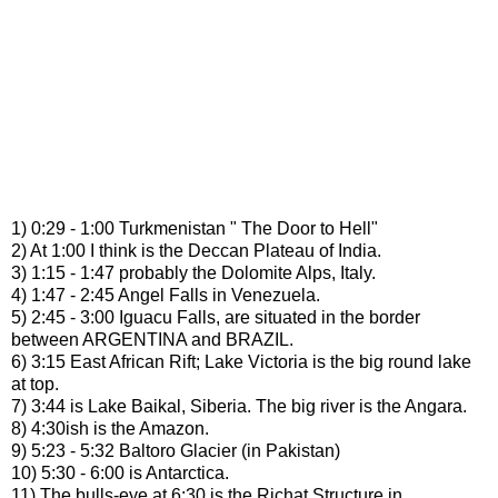
1)
0:29
-
1:00
Turkmenistan " The Door to Hell"
2) At
1:00
I think is the Deccan Plateau of India.
3)
1:15
-
1:47
probably the Dolomite Alps, Italy.
4)
1:47
-
2:45
Angel Falls in Venezuela.
5)
2:45
-
3:00
Iguacu Falls, are situated in the border
between ARGENTINA and BRAZIL.
6)
3:15
East African Rift; Lake Victoria is the big round lake
at top.
7)
3:44
is Lake Baikal, Siberia. The big river is the Angara.
8)
4:30
ish is the Amazon.
9)
5:23
-
5:32
Baltoro Glacier (in Pakistan)
10)
5:30
-
6:00
is Antarctica.
11) The bulls-eye at
6:30
is the Richat Structure in