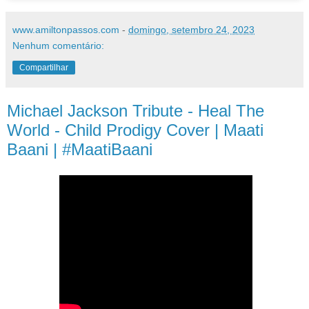
www.amiltonpassos.com
-
domingo, setembro 24, 2023
Nenhum comentário:
Compartilhar
Michael Jackson Tribute - Heal The
World - Child Prodigy Cover | Maati
Baani | #MaatiBaani