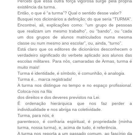
Percebi que essa outra força vigorosa surge pela própria
existência da turma.
Então, o que é “a turma”? Qual o sentido desse valor?
Busquei nos dicionários a definição; do que seria “TURMA”.
Encontrei, ali, explicações como: “um grupo de pessoas
que realizam um mesmo trabalho”, ou “bando”, ou “cada
um dos grupos de alunos matriculados numa mesma
classe ou num mesmo ano escolar”, ou, ainda, “turno”.
Está claro que os editores de dicionários desconhecem o
verdadeiro significado do verbete aplicado aos alunos das
escolas militares. Para nós, camaradas de Armas, turma é
muito mais!
Turma é identidade, é símbolo, é comunhão, é analogia.
Turma é... marca registrada!
A turma nos distingue no tempo e no espaço profissional.
Coloca-nos na fila
dos direitos e dos deveres previstos na Lei.
É ordenação hierárquica que nos faz perder a
individualidade e nos abriga na coletividade.
Turma, para nós, é
parentesco, é confraria espiritual, é propriedade (minha
turma, nossa turma), e, acima de tudo, é referência.
A turma nos reporta a um passado comum, ao fascínio da