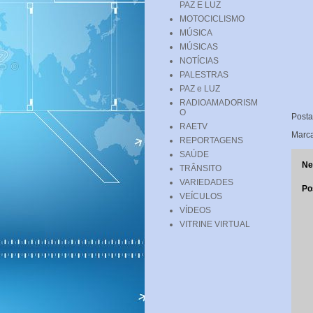
PAZ E LUZ
MOTOCICLISMO
MÚSICA
MÚSICAS
NOTÍCIAS
PALESTRAS
PAZ e LUZ
RADIOAMADORISM
O
Post
RAETV
Marc
REPORTAGENS
SAÚDE
Ne
TRÂNSITO
VARIEDADES
Po
VEÍCULOS
VÍDEOS
VITRINE VIRTUAL