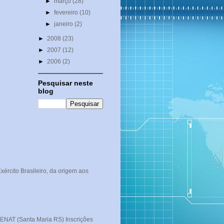
►
março
(28)
►
fevereiro
(10)
►
janeiro
(2)
►
2008
(23)
►
2007
(12)
►
2006
(2)
Pesquisar neste
blog
rcito Brasileiro, da origem aos
T (Santa Maria RS) Inscrições