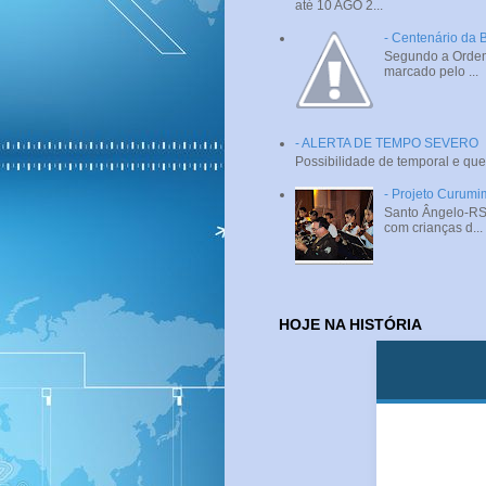
até 10 AGO 2...
- Centenário da 
Segundo a Ordem 
marcado pelo ...
- ALERTA DE TEMPO SEVERO
Possibilidade de temporal e que
- Projeto Curumi
Santo Ângelo-RS 
com crianças d...
HOJE NA HISTÓRIA