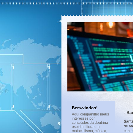
Bem-vindos!
- Ba
Aqui compartilho meus
interesses por
Santa
conteúdos da doutrina
de ab
espírita, literatura,
motociclismo, música,
cente