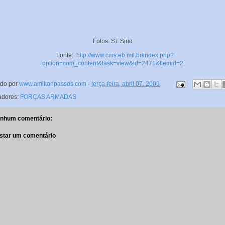
Fotos: ST Sirio
Fonte:
http://www.cms.eb.mil.br/index.php?
option=com_content&task=view&id=2471&Itemid=2
ado por
www.amiltonpassos.com
-
terça-feira, abril 07, 2009
adores:
FORÇAS ARMADAS
nhum comentário:
star um comentário