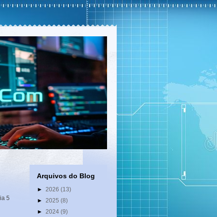
Arquivos do Blog
►
2026
(13)
ia 5
►
2025
(8)
►
2024
(9)