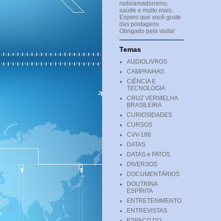
radioamadorismo,
saúde e muito mais.
Espero que você goste
das postagens.
Obrigado pela visita!
Temas
AUDIOLIVROS
CAMPANHAS
CIÊNCIA E
TECNOLOGIA
CRUZ VERMELHA
BRASILEIRA
CURIOSIDADES
CURSOS
CVV-188
DATAS
DATAS e FATOS
DIVERSOS
DOCUMENTÁRIOS
DOUTRINA
ESPÍRITA
ENTRETENIMENTO
ENTREVISTAS
ESPAÇO DO