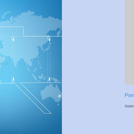
Pos
Assin