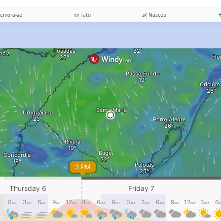
memora-se
📜 Fato
👶 Nasceu
✝