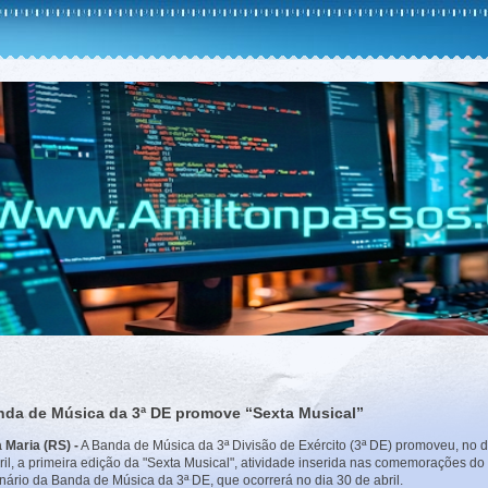
nda de Música da 3ª DE promove “Sexta Musical”
 Maria (RS) -
A Banda de Música da 3ª Divisão de Exército (3ª DE) promoveu, no d
ril, a primeira edição da "Sexta Musical", atividade inserida nas comemorações do
nário da Banda de Música da 3ª DE, que ocorrerá no dia 30 de abril.