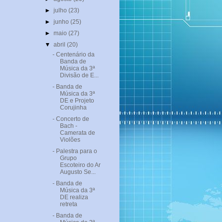
►
julho
(23)
►
junho
(25)
►
maio
(27)
▼
abril
(20)
- Centenário da
Banda de
Música da 3ª
Divisão de E...
- Banda de
Música da 3ª
DE e Projeto
Corujinha
- Concerto de
Bach -
Camerata de
Violões
- Palestra para o
Grupo
Escoteiro do Ar
Augusto Se...
- Banda de
Música da 3ª
DE realiza
retreta
- Banda de