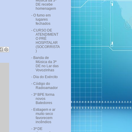
Música da 3ª
DE recebe
homenagem
- O fumo em
lugares
fechados
- CURSO DE
ATENDIMENT
O PRÉ
HOSPITALAR
(SOCORRISTA
)
- Banda de
Música da 3ª
DE no Lar das
Vovozinhas
- Dia do Exército
- Código do
Radioamador
- 3º BPE forma
novos
Batedores
- Estiagem e ar
muito seco
favorecem
incêndios
- 3ª DE