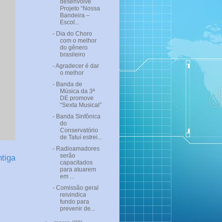
desenvolve
Projeto “Nossa
Bandeira –
Escol...
- Dia do Choro
com o melhor
do gênero
brasileiro
- Agradecer é dar
o melhor
- Banda de
Música da 3ª
DE promove
“Sexta Musical”
- Banda Sinfônica
do
Conservatório
de Tatuí estrei...
- Radioamadores
serão
tiga
capacitados
para atuarem
em ...
- Comissão geral
reivindica
fundo para
prevenir de...