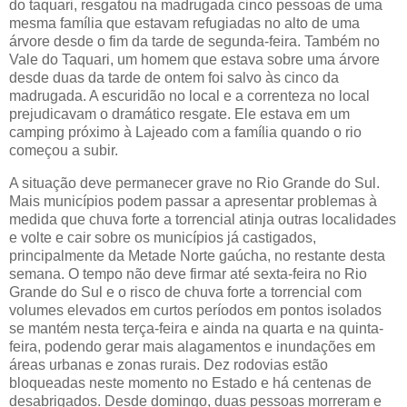
do taquari, resgatou na madrugada cinco pessoas de uma
mesma família que estavam refugiadas no alto de uma
árvore desde o fim da tarde de segunda-feira. Também no
Vale do Taquari, um homem que estava sobre uma árvore
desde duas da tarde de ontem foi salvo às cinco da
madrugada. A escuridão no local e a correnteza no local
prejudicavam o dramático resgate. Ele estava em um
camping próximo à Lajeado com a família quando o rio
começou a subir.
A situação deve permanecer grave no Rio Grande do Sul.
Mais municípios podem passar a apresentar problemas à
medida que chuva forte a torrencial atinja outras localidades
e volte e cair sobre os municípios já castigados,
principalmente da Metade Norte gaúcha, no restante desta
semana. O tempo não deve firmar até sexta-feira no Rio
Grande do Sul e o risco de chuva forte a torrencial com
volumes elevados em curtos períodos em pontos isolados
se mantém nesta terça-feira e ainda na quarta e na quinta-
feira, podendo gerar mais alagamentos e inundações em
áreas urbanas e zonas rurais. Dez rodovias estão
bloqueadas neste momento no Estado e há centenas de
desabrigados. Desde domingo, duas pessoas morreram e