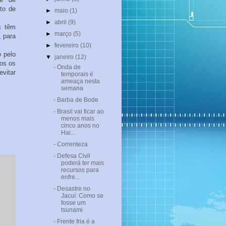
to de
►
maio
(1)
►
abril
(9)
s têm
►
março
(5)
, para
►
fevereiro
(10)
 pelo
▼
janeiro
(12)
os os
- Onda de
vitar
temporais é
ameaça nesta
semana
- Barba de Bode
- Brasil vai ficar ao
menos mais
cinco anos no
Hai...
- Correnteza
- Defesa Civil
poderá ter mais
recursos para
enfre...
- Desastre no
Jacuí: Como se
fosse um
tsunami
- Frente fria é a