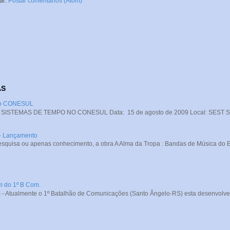
ar:
Postar comentários (Atom)
AS
 no CONESUL
STEMAS DE TEMPO NO CONESUL Data: 15 de agosto de 2009 Local: SEST SENA
 - Lançamento
squisa ou apenas conhecimento, a obra A Alma da Tropa : Bandas de Música do Exé
m do 1º B Com.
- Atualmente o 1º Batalhão de Comunicações (Santo Ângelo-RS) esta desenvolve