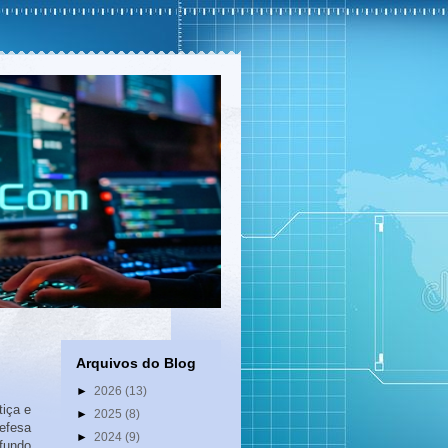
Arquivos do Blog
►
2026
(13)
iça e
►
2025
(8)
Defesa
►
2024
(9)
 fundo