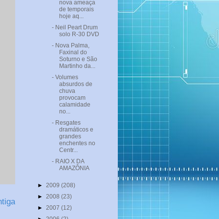
nova ameaça
de temporais
hoje aq...
- Neil Peart Drum
solo R-30 DVD
- Nova Palma,
Faxinal do
Soturno e São
Martinho da...
- Volumes
absurdos de
chuva
provocam
calamidade
no...
- Resgates
dramáticos e
grandes
enchentes no
Centr...
- RAIO X DA
AMAZÔNIA
►
2009
(208)
►
2008
(23)
tiga
►
2007
(12)