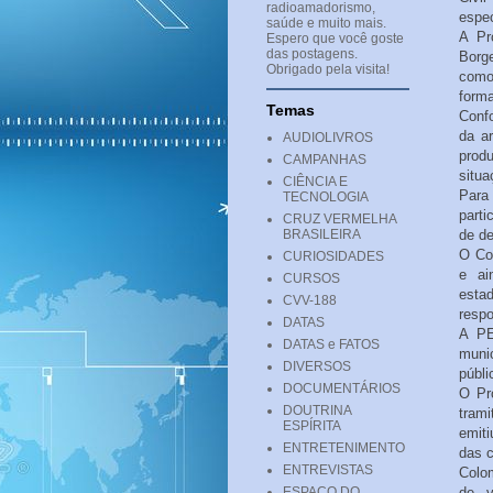
radioamadorismo,
espec
saúde e muito mais.
A Pr
Espero que você goste
das postagens.
Borg
Obrigado pela visita!
como
forma
Temas
Confo
da a
AUDIOLIVROS
prod
CAMPANHAS
situa
CIÊNCIA E
Para
TECNOLOGIA
parti
CRUZ VERMELHA
BRASILEIRA
de de
O Con
CURIOSIDADES
e ai
CURSOS
estad
CVV-188
respo
DATAS
A PE
DATAS e FATOS
muni
DIVERSOS
públi
DOCUMENTÁRIOS
O Pr
DOUTRINA
trami
ESPÍRITA
emit
ENTRETENIMENTO
das c
ENTREVISTAS
Colom
ESPAÇO DO
de v