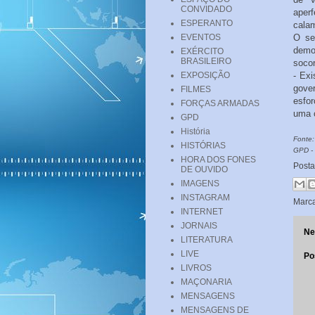
CONVIDADO
aper
ESPERANTO
calam
EVENTOS
O se
demon
EXÉRCITO
BRASILEIRO
socor
EXPOSIÇÃO
- Ex
gove
FILMES
esfo
FORÇAS ARMADAS
uma c
GPD
História
Fonte:
HISTÓRIAS
GPD -
HORA DOS FONES
Post
DE OUVIDO
IMAGENS
INSTAGRAM
Marc
INTERNET
JORNAIS
Ne
LITERATURA
LIVE
Po
LIVROS
MAÇONARIA
MENSAGENS
MENSAGENS DE