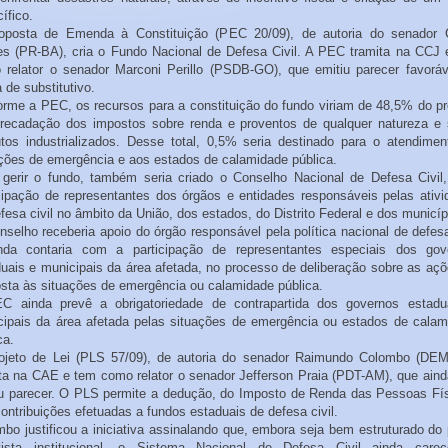
ífico.
oposta de Emenda à Constituição (PEC 20/09), de autoria do senador 
es (PR-BA), cria o Fundo Nacional de Defesa Civil. A PEC tramita na CCJ 
 relator o senador Marconi Perillo (PSDB-GO), que emitiu parecer favoráv
 de substitutivo.
rme a PEC, os recursos para a constituição do fundo viriam de 48,5% do p
rrecadação dos impostos sobre renda e proventos de qualquer natureza e 
utos industrializados. Desse total, 0,5% seria destinado para o atendimen
ções de emergência e aos estados de calamidade pública.
 gerir o fundo, também seria criado o Conselho Nacional de Defesa Civil
cipação de representantes dos órgãos e entidades responsáveis pelas ativ
fesa civil no âmbito da União, dos estados, do Distrito Federal e dos municíp
selho receberia apoio do órgão responsável pela política nacional de defesa
nda contaria com a participação de representantes especiais dos gov
uais e municipais da área afetada, no processo de deliberação sobre as aç
sta às situações de emergência ou calamidade pública.
C ainda prevê a obrigatoriedade de contrapartida dos governos estadu
cipais da área afetada pelas situações de emergência ou estados de calam
ca.
ojeto de Lei (PLS 57/09), de autoria do senador Raimundo Colombo (DEM
ta na CAE e tem como relator o senador Jefferson Praia (PDT-AM), que ain
iu parecer. O PLS permite a dedução, do Imposto de Renda das Pessoas Fís
ontribuições efetuadas a fundos estaduais de defesa civil.
bo justificou a iniciativa assinalando que, embora seja bem estruturado do
ista institucional, o Sistema Nacional de Defesa Civil ainda care