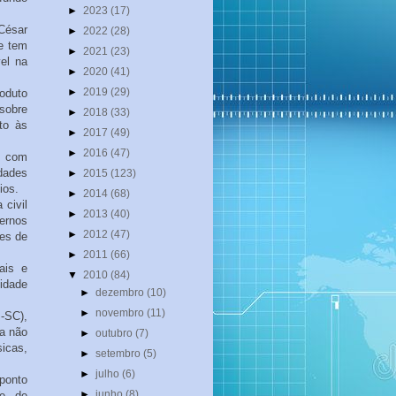
►
2023
(17)
César
►
2022
(28)
e tem
►
2021
(23)
el na
►
2020
(41)
►
2019
(29)
roduto
sobre
►
2018
(33)
to às
►
2017
(49)
►
2016
(47)
, com
idades
►
2015
(123)
ios.
►
2014
(68)
 civil
►
2013
(40)
ernos
►
2012
(47)
ões de
►
2011
(66)
ais e
▼
2010
(84)
idade
►
dezembro
(10)
►
novembro
(11)
-SC),
da não
►
outubro
(7)
icas,
►
setembro
(5)
►
julho
(6)
 ponto
►
junho
(8)
ce de