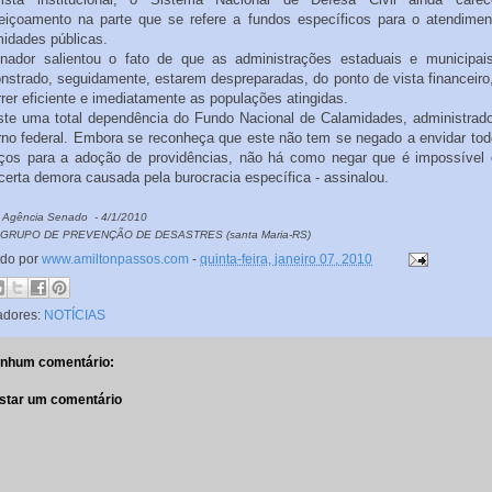
feiçoamento na parte que se refere a fundos específicos para o atendimen
idades públicas.
nador salientou o fato de que as administrações estaduais e municipai
strado, seguidamente, estarem despreparadas, do ponto de vista financeiro
rer eficiente e imediatamente as populações atingidas.
iste uma total dependência do Fundo Nacional de Calamidades, administrado
rno federal. Embora se reconheça que este não tem se negado a envidar tod
rços para a adoção de providências, não há como negar que é impossível e
erta demora causada pela burocracia específica - assinalou.
 Agência Senado - 4/1/2010
 GRUPO DE PREVENÇÃO DE DESASTRES (santa Maria-RS)
ado por
www.amiltonpassos.com
-
quinta-feira, janeiro 07, 2010
adores:
NOTÍCIAS
nhum comentário:
star um comentário