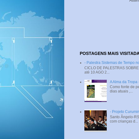
Assin
POSTAGENS MAIS VISITAD
- Palestra Sistemas de Tempo
CICLO DE PALESTRAS SOBRE SI
até 10 AGO 2...
A Alma da Tropa
Como fonte de pe
dias atuais ,...
- Projeto Curumi
Santo Ângelo-RS 
com crianças d...