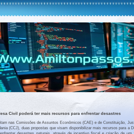
fesa Civil poderá ter mais recursos para enfrentar desastres
itam nas Comissões de Assuntos Econômicos (CAE) e de Constituição, Just
ania (CCJ), duas propostas que visam disponibilizar mais recursos para a 
 enfrentar desastres naturais, através de incentivo fiscal e criação de um