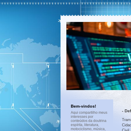
Bem-vindos!
- De
Aqui compartilho meus
interesses por
Tram
conteúdos da doutrina
espírita, literatura,
Cidad
motociclismo, música,
Civil