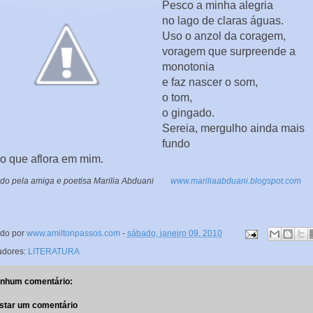
Pesco a minha alegria
no lago de claras águas.
Uso o anzol da coragem,
voragem que surpreende a
monotonia
e faz nascer o som,
o tom,
o gingado.
Sereia, mergulho ainda mais
fundo
io que aflora em mim.
ado pela amiga e poetisa Marilia Abduani
www.mariliaabduani.blogspot.com
ado por
www.amiltonpassos.com
-
sábado, janeiro 09, 2010
adores:
LITERATURA
nhum comentário:
star um comentário