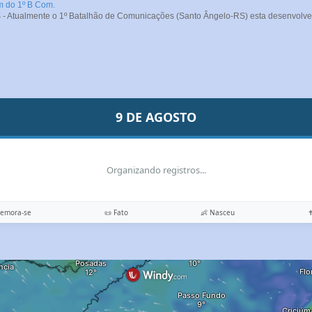
m do 1º B Com.
- Atualmente o 1º Batalhão de Comunicações (Santo Ângelo-RS) esta desenvolve
9 DE AGOSTO
Organizando registros...
memora-se
📜 Fato
👶 Nasceu
✝