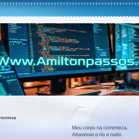
rrenteza
Meu corpo na correnteza.
Atravesso o rio a nado.