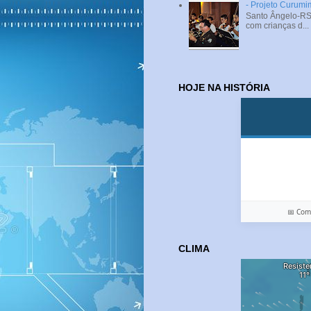
- Projeto Curumi
Santo Ângelo-RS 
com crianças d...
HOJE NA HISTÓRIA
📅 Co
CLIMA