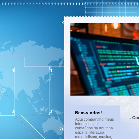
Bem-vindos!
- Co
Aqui compartilho meus
interesses por
conteúdos da doutrina
espírita, literatura,
motociclismo, música,