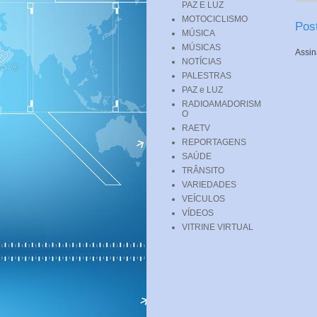
PAZ E LUZ
MOTOCICLISMO
Pos
MÚSICA
MÚSICAS
Assin
NOTÍCIAS
PALESTRAS
PAZ e LUZ
RADIOAMADORISM
O
RAETV
REPORTAGENS
SAÚDE
TRÂNSITO
VARIEDADES
VEÍCULOS
VÍDEOS
VITRINE VIRTUAL