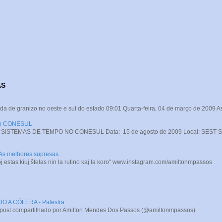
AS
da de granizo no oeste e sul do estado 09:01 Quarta-feira, 04 de março de 2009 A
 no CONESUL
STEMAS DE TEMPO NO CONESUL Data: 15 de agosto de 2009 Local: SEST SENA
 As melhores supresas.
j estas kiuj ŝtelas nin la rutino kaj la koro" www.instagram.com/amiltonmpassos
A CÓLERA - Palestra
 post compartilhado por Amilton Mendes Dos Passos (@amiltonmpassos)