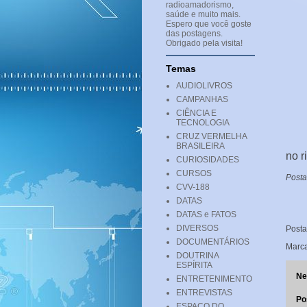
radioamadorismo,
saúde e muito mais.
Espero que você goste
das postagens.
Obrigado pela visita!
Temas
AUDIOLIVROS
CAMPANHAS
CIÊNCIA E
TECNOLOGIA
CRUZ VERMELHA
BRASILEIRA
no r
CURIOSIDADES
CURSOS
Post
CVV-188
DATAS
DATAS e FATOS
DIVERSOS
Post
DOCUMENTÁRIOS
Marc
DOUTRINA
ESPÍRITA
Ne
ENTRETENIMENTO
ENTREVISTAS
Po
ESPAÇO DO