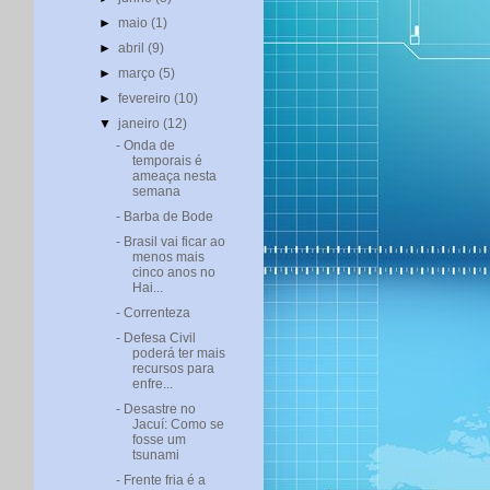
►
maio
(1)
►
abril
(9)
►
março
(5)
►
fevereiro
(10)
▼
janeiro
(12)
- Onda de
temporais é
ameaça nesta
semana
- Barba de Bode
- Brasil vai ficar ao
menos mais
cinco anos no
Hai...
- Correnteza
- Defesa Civil
poderá ter mais
recursos para
enfre...
- Desastre no
Jacuí: Como se
fosse um
tsunami
- Frente fria é a