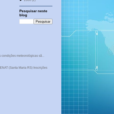
►
2006
(2)
Pesquisar neste
blog
s condições meteorológicas sã...
T (Santa Maria RS) Inscrições