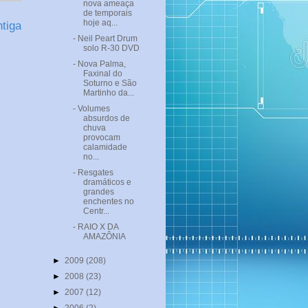
nova ameaça
de temporais
hoje aq...
tiga
- Neil Peart Drum
solo R-30 DVD
- Nova Palma,
Faxinal do
Soturno e São
Martinho da...
- Volumes
absurdos de
chuva
provocam
calamidade
no...
- Resgates
dramáticos e
grandes
enchentes no
Centr...
- RAIO X DA
AMAZÔNIA
►
2009
(208)
►
2008
(23)
►
2007
(12)