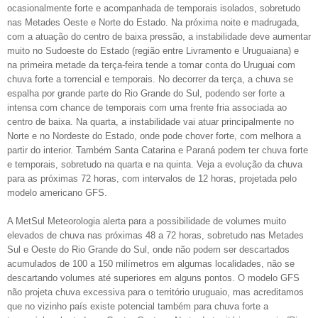
ocasionalmente forte e acompanhada de temporais isolados, sobretudo
nas Metades Oeste e Norte do Estado. Na próxima noite e madrugada,
com a atuação do centro de baixa pressão, a instabilidade deve aumentar
muito no Sudoeste do Estado (região entre Livramento e Uruguaiana) e
na primeira metade da terça-feira tende a tomar conta do Uruguai com
chuva forte a torrencial e temporais. No decorrer da terça, a chuva se
espalha por grande parte do Rio Grande do Sul, podendo ser forte a
intensa com chance de temporais com uma frente fria associada ao
centro de baixa. Na quarta, a instabilidade vai atuar principalmente no
Norte e no Nordeste do Estado, onde pode chover forte, com melhora a
partir do interior. Também Santa Catarina e Paraná podem ter chuva forte
e temporais, sobretudo na quarta e na quinta. Veja a evolução da chuva
para as próximas 72 horas, com intervalos de 12 horas, projetada pelo
modelo americano GFS.
A MetSul Meteorologia alerta para a possibilidade de volumes muito
elevados de chuva nas próximas 48 a 72 horas, sobretudo nas Metades
Sul e Oeste do Rio Grande do Sul, onde não podem ser descartados
acumulados de 100 a 150 milímetros em algumas localidades, não se
descartando volumes até superiores em alguns pontos. O modelo GFS
não projeta chuva excessiva para o território uruguaio, mas acreditamos
que no vizinho país existe potencial também para chuva forte a