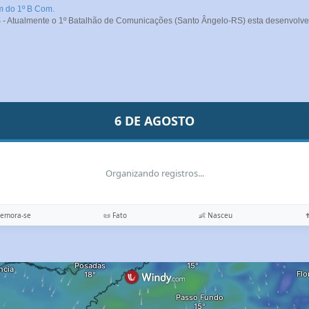
m do 1º B Com.
- Atualmente o 1º Batalhão de Comunicações (Santo Ângelo-RS) esta desenvolve
6 DE AGOSTO
Organizando registros...
memora-se
📜 Fato
👶 Nasceu
✝