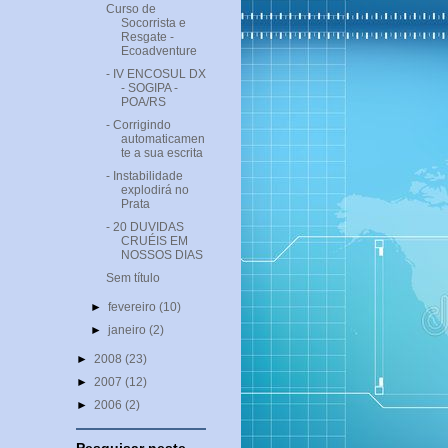
Curso de
Socorrista e
Resgate -
Ecoadventure
- IV ENCOSUL DX
- SOGIPA -
POA/RS
- Corrigindo
automaticamen
te a sua escrita
- Instabilidade
explodirá no
Prata
- 20 DUVIDAS
CRUÉIS EM
NOSSOS DIAS
Sem título
►
fevereiro
(10)
►
janeiro
(2)
►
2008
(23)
►
2007
(12)
►
2006
(2)