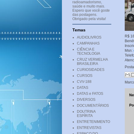
radioamadorismo,
saúde e muito mais.
Espero que você goste
das postagens.
Obrigado pela visita!
Temas
R$ 18
AUDIOLIVROS
Benéf
CAMPANHAS
Inscr
CIÊNCIA E
Msn:
TECNOLOGIA
Telef
CRUZ VERMELHA
Aten
BRASILEIRA
Post
CURIOSIDADES
CURSOS
CVV-188
Marc
DATAS
DATAS e FATOS
Ne
DIVERSOS
Po
DOCUMENTÁRIOS
DOUTRINA
ESPÍRITA
ENTRETENIMENTO
ENTREVISTAS
ESPAÇO DO