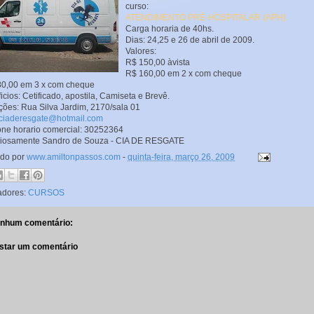
curso:
ATENDIMENTO PRÉ-HOSPITALAR (
APH)
Carga horaria de 40hs.
Dias: 24,25 e 26 de abril de 2009.
Valores:
R$ 150,00 àvista
R$ 160,00 em 2 x com cheque
0,00 em 3 x com cheque
icios: Cetificado, apostila, Camiseta e Brevê.
ições: Rua Silva Jardim, 2170/sala 01
ciaderesgate@hotmail.com
one horario comercial: 30252364
ciosamente Sandro de Souza - CIA DE RESGATE
ado por
www.amiltonpassos.com
-
quinta-feira, março 26, 2009
adores:
CURSOS
nhum comentário:
star um comentário