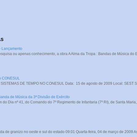
AS
 - Lançamento
squisa ou apenas conhecimento, a obra A Alma da Tropa : Bandas de Música do Exé
 no CONESUL
STEMAS DE TEMPO NO CONESUL Data: 15 de agosto de 2009 Local: SEST SENA
Banda de Música da 3ª Divisão de Exército
do Dia nº 41, do Comando do 7º Regimento de Infantaria (7º RI), de Santa Maria, o
da de granizo no oeste e sul do estado 09:01 Quarta-feira, 04 de março de 2009 A