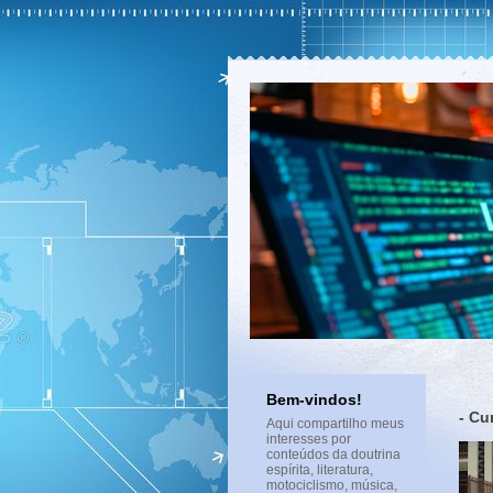
Bem-vindos!
- C
Aqui compartilho meus
interesses por
conteúdos da doutrina
espírita, literatura,
motociclismo, música,