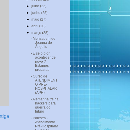
►
julho
(23)
►
junho
(25)
►
maio
(27)
►
abril
(20)
▼
março
(28)
- Mensagem de
Joanna de
Ângelis
- E se o pior
acontecer de
novo ?
Estamos
preparad...
- Curso de
ATENDIMENT
O PRÉ-
HOSPITALAR
(APH)
- Alemanha treina
hackers para
guerra do
futuro
tiga
- Palestra -
Atendimento
Pré-Hospitalar