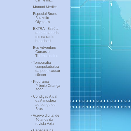
Civil e Mi...
- Manual Médico
- Especial Bruno
Bozzetto -
Olympics
- EXTRA - Estréia
radioamadoris
mo na radio
broadcast
- Eco Adventure -
Cursos e
Treinamentos
- Tomografia
computadoriza
da pode causar
câncer
- Programa
Prêmio Criança
2009
- Condição Atual
da Atmosfera
ao Longo do
Brasil
- Acervo digital de
40 anos da
revista Veja
- Capacete na