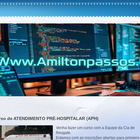
urso de ATENDIMENTO PRÉ-HOSPITALAR (APH)
Venha fazer um curso com a Equipe da Cia de
Resgate.
Estamos com as inscrições abertas para primeiro