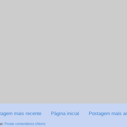
tagem mais recente
Página inicial
Postagem mais an
ar:
Postar comentários (Atom)