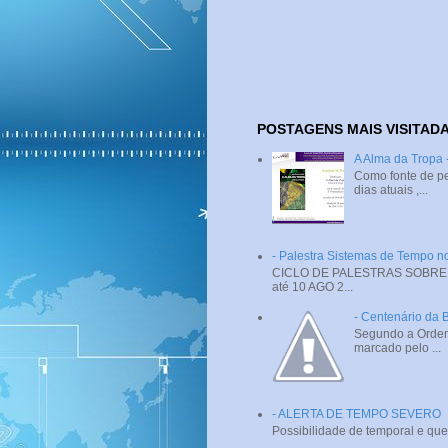
POSTAGENS MAIS VISITAD
A Alma da Tropa
Como fonte de pe
dias atuais ,...
- Palestra Sistemas de Tempo
CICLO DE PALESTRAS SOBRE SI
até 10 AGO 2...
- Centenário da 
Segundo a Ordem 
marcado pelo ...
- ALERTA DE TEMPO SEVERO
Possibilidade de temporal e que