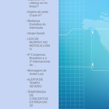
cabeça ou no
braço?
- Angina de peito.
O que é?
- Mudança
Evolutiva do
Internauta
- Grupo Ayoah
- LEIS DE
MURPHY NO
MOTOCICLISM
O
- 6º Congresso
Brasileiro e o
2º Internacional
de ...
- Mensagem de
André Luiz
- ALERTA DE
TEMPO
SEVERO
- TEMPORADA
DE
CONCERTOS
ESTREIA DIA
28