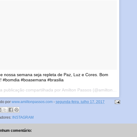
e nossa semana seja repleta de Paz, Luz e Cores. Bom
a! #bomdia #boasemana #brasilia
Uma publicação compartilhada por Amilton Passos (@amiltonmpassos) em
ado por
www.amiltonpassos.com
-
segunda-feira, julho 17, 2017
adores:
INSTAGRAM
nhum comentário: