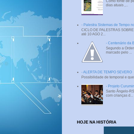
Como fonte de pe
dias atuais ,...
- Palestra Sistemas de Tempo
CICLO DE PALESTRAS SOBRE SI
até 10 AGO 2...
- Centenário da 
Segundo a Ordem 
marcado pelo ...
- ALERTA DE TEMPO SEVERO
Possibilidade de temporal e que
- Projeto Curumi
Santo Ângelo-RS 
com crianças d...
HOJE NA HISTÓRIA