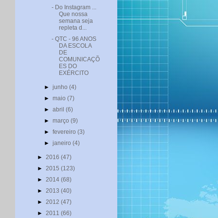
- Do Instagram ...
Que nossa
semana seja
repleta d...
- QTC - 96 ANOS
DA ESCOLA
DE
COMUNICAÇÕ
ES DO
EXÉRCITO
►
junho
(4)
►
maio
(7)
►
abril
(6)
►
março
(9)
►
fevereiro
(3)
►
janeiro
(4)
►
2016
(47)
►
2015
(123)
►
2014
(68)
►
2013
(40)
►
2012
(47)
►
2011
(66)