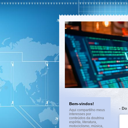
Bem-vindos!
- Do
Aqui compartilho meus
interesses por
conteúdos da doutrina
espírita, literatura,
motociclismo, música,