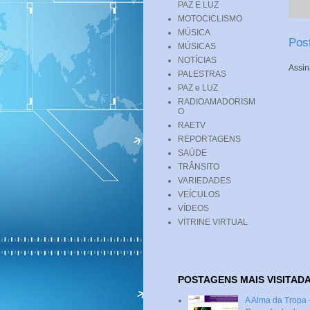
PAZ E LUZ
MOTOCICLISMO
MÚSICA
Pos
MÚSICAS
NOTÍCIAS
Assin
PALESTRAS
PAZ e LUZ
RADIOAMADORISM
O
RAETV
REPORTAGENS
SAÚDE
TRÂNSITO
VARIEDADES
VEÍCULOS
VÍDEOS
VITRINE VIRTUAL
POSTAGENS MAIS VISITAD
A Alma da Tropa