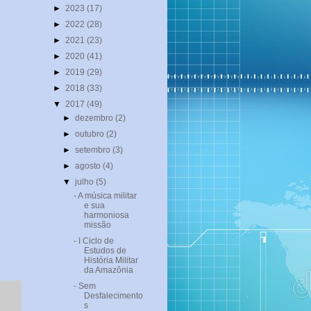
►
2023
(17)
►
2022
(28)
►
2021
(23)
►
2020
(41)
►
2019
(29)
►
2018
(33)
▼
2017
(49)
►
dezembro
(2)
►
outubro
(2)
►
setembro
(3)
►
agosto
(4)
▼
julho
(5)
- A música militar
Jul 17, 2017 às 3:35 PDT
e sua
harmoniosa
missão
- I Ciclo de
Estudos de
História Militar
da Amazônia
- Sem
Desfalecimento
s