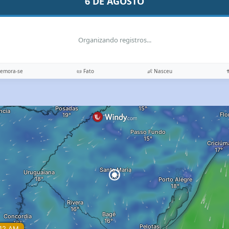
6 DE AGOSTO
Organizando registros...
memora-se
📜 Fato
👶 Nasceu
✝