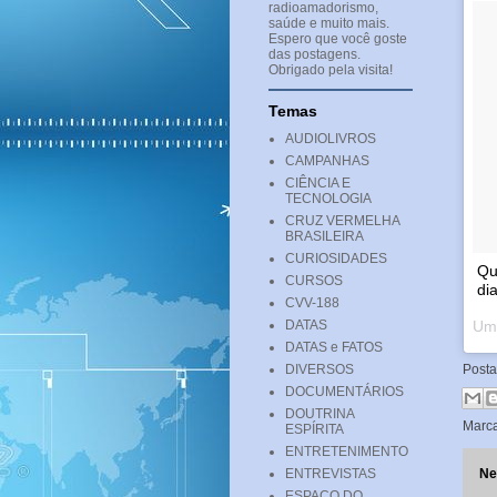
radioamadorismo,
saúde e muito mais.
Espero que você goste
das postagens.
Obrigado pela visita!
Temas
AUDIOLIVROS
CAMPANHAS
CIÊNCIA E
TECNOLOGIA
CRUZ VERMELHA
BRASILEIRA
CURIOSIDADES
Qu
CURSOS
di
CVV-188
DATAS
DATAS e FATOS
DIVERSOS
Post
DOCUMENTÁRIOS
DOUTRINA
Marc
ESPÍRITA
ENTRETENIMENTO
ENTREVISTAS
Ne
ESPAÇO DO