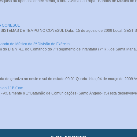
squisa ou apenas conhecimento, a obra A Alma da Tropa : Bandas de Música do Exé
 no CONESUL
STEMAS DE TEMPO NO CONESUL Data: 15 de agosto de 2009 Local: SEST SENA
Banda de Música da 3ª Divisão de Exército
do Dia nº 41, do Comando do 7º Regimento de Infantaria (7º RI), de Santa Maria, o
da de granizo no oeste e sul do estado 09:01 Quarta-feira, 04 de março de 2009 A
m do 1º B Com.
- Atualmente o 1º Batalhão de Comunicações (Santo Ângelo-RS) esta desenvolve