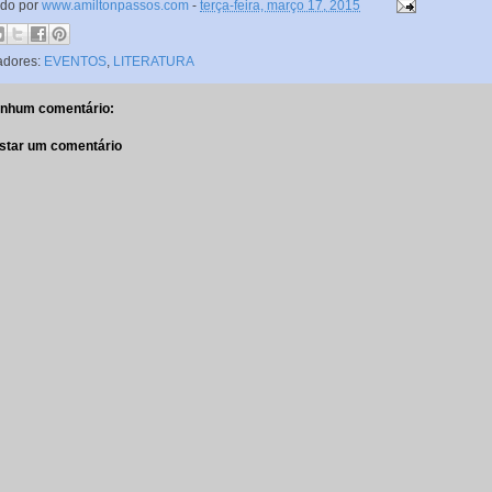
ado por
www.amiltonpassos.com
-
terça-feira, março 17, 2015
adores:
EVENTOS
,
LITERATURA
nhum comentário:
star um comentário