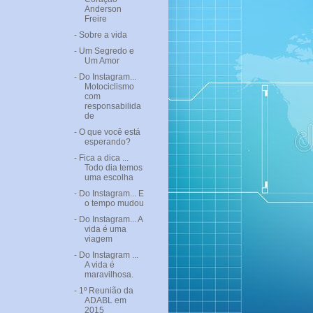
Anderson
Freire
- Sobre a vida
- Um Segredo e
Um Amor
- Do Instagram...
Motociclismo
com
responsabilida
de
- O que você está
esperando?
- Fica a dica ...
Todo dia temos
uma escolha
- Do Instagram... E
o tempo mudou
- Do Instagram... A
vida é uma
viagem
- Do Instagram ...
A vida é
maravilhosa.
- 1º Reunião da
ADABL em
2015