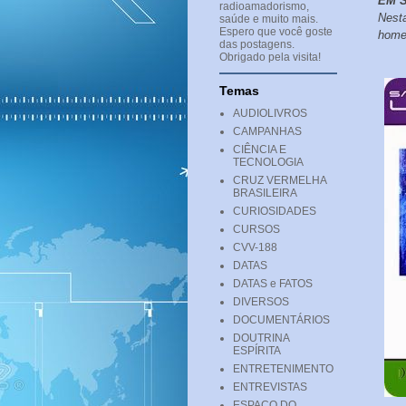
EM 
radioamadorismo,
Nest
saúde e muito mais.
Espero que você goste
homen
das postagens.
Obrigado pela visita!
Temas
AUDIOLIVROS
CAMPANHAS
CIÊNCIA E
TECNOLOGIA
CRUZ VERMELHA
BRASILEIRA
CURIOSIDADES
CURSOS
CVV-188
DATAS
DATAS e FATOS
DIVERSOS
DOCUMENTÁRIOS
DOUTRINA
ESPÍRITA
ENTRETENIMENTO
ENTREVISTAS
ESPAÇO DO