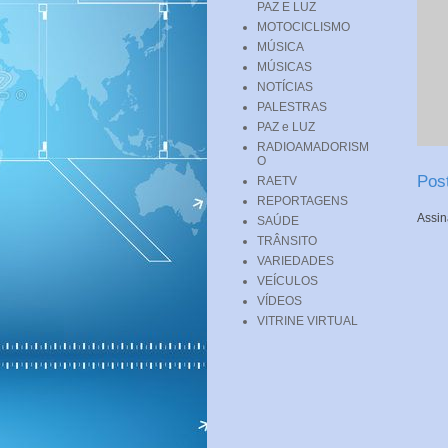
PAZ E LUZ
MOTOCICLISMO
MÚSICA
MÚSICAS
NOTÍCIAS
PALESTRAS
PAZ e LUZ
RADIOAMADORISM
O
Pos
RAETV
REPORTAGENS
Assin
SAÚDE
TRÂNSITO
VARIEDADES
VEÍCULOS
VÍDEOS
VITRINE VIRTUAL