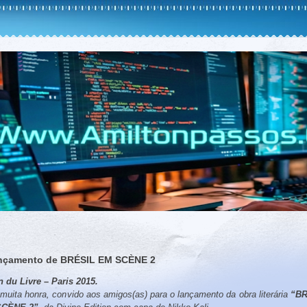
ançamento de BRÉSIL EM SCÈNE 2
n du Livre – Paris 2015.
uita honra, convido aos amigos(as) para o lançamento da obra literária
“BR