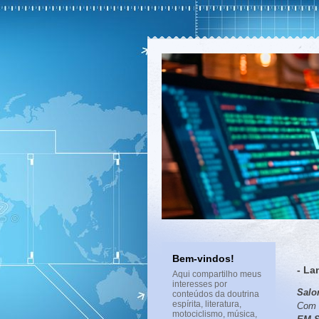
Bem-vindos!
- L
Aqui compartilho meus
interesses por
Salo
conteúdos da doutrina
espírita, literatura,
Com m
motociclismo, música,