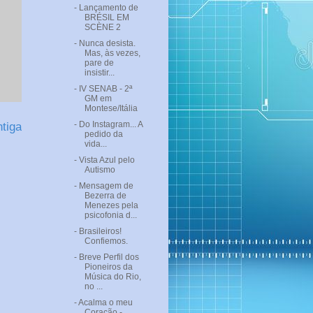
- Lançamento de
BRÉSIL EM
SCÈNE 2
- Nunca desista.
Mas, às vezes,
pare de
insistir...
- IV SENAB - 2ª
GM em
Montese/Itália
- Do Instagram... A
tiga
pedido da
vida...
- Vista Azul pelo
Autismo
- Mensagem de
Bezerra de
Menezes pela
psicofonia d...
- Brasileiros!
Confiemos.
- Breve Perfil dos
Pioneiros da
Música do Rio,
no ...
- Acalma o meu
Coração -