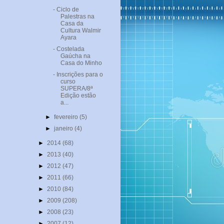
- Ciclo de
Palestras na
Casa da
Cultura Walmir
Ayara
- Costelada
Gaúcha na
Casa do Minho
- Inscrições para o
curso
SUPERA/8ª
Edição estão
a...
►
fevereiro
(5)
►
janeiro
(4)
►
2014
(68)
►
2013
(40)
►
2012
(47)
►
2011
(66)
►
2010
(84)
►
2009
(208)
►
2008
(23)
►
2007
(12)