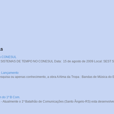
AS
 no CONESUL
STEMAS DE TEMPO NO CONESUL Data: 15 de agosto de 2009 Local: SEST SENA
 - Lançamento
squisa ou apenas conhecimento, a obra A Alma da Tropa : Bandas de Música do Exé
m do 1º B Com.
- Atualmente o 1º Batalhão de Comunicações (Santo Ângelo-RS) esta desenvolve