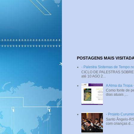
POSTAGENS MAIS VISITAD
- Palestra Sistemas de Tempo
CICLO DE PALESTRAS SOBRE SI
até 10 AGO 2...
A Alma da Tropa
Como fonte de pe
dias atuais ,...
- Projeto Curumi
Santo Ângelo-RS 
com crianças d...