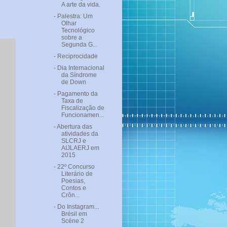
A arte da vida.
- Palestra: Um
Olhar
Tecnológico
sobre a
Segunda G...
- Reciprocidade
- Dia Internacional
da Síndrome
de Down
- Pagamento da
Taxa de
Fiscalização de
Funcionamen...
- Abertura das
atividades da
SLCRJ e
AIJLAERJ em
2015
- 22º Concurso
Literário de
Poesias,
Contos e
Crôn...
- Do Instagram...
Brésil em
Scéne 2