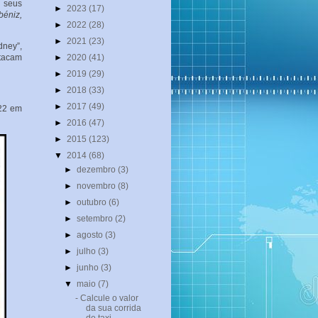
e seus
►
2023
(17)
béniz,
►
2022
(28)
►
2021
(23)
dney”,
stacam
►
2020
(41)
►
2019
(29)
►
2018
(33)
►
2017
(49)
 22 em
►
2016
(47)
►
2015
(123)
▼
2014
(68)
►
dezembro
(3)
►
novembro
(8)
►
outubro
(6)
►
setembro
(2)
►
agosto
(3)
►
julho
(3)
►
junho
(3)
▼
maio
(7)
- Calcule o valor
da sua corrida