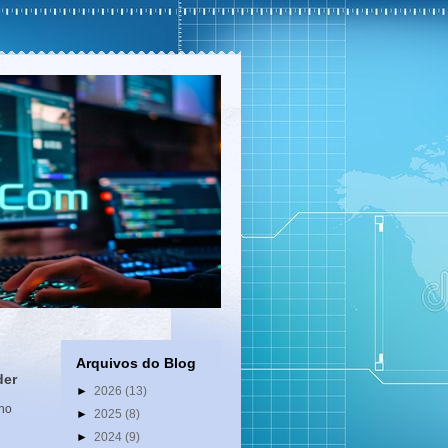
Arquivos do Blog
der
►
2026
(13)
 no
►
2025
(8)
►
2024
(9)