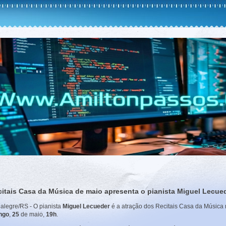
citais Casa da Música de maio apresenta o pianista Miguel Lecue
 alegre/RS - O pianista
Miguel Lecueder
é a atração dos Recitais Casa da Música
ngo
,
25
de maio,
19h
.