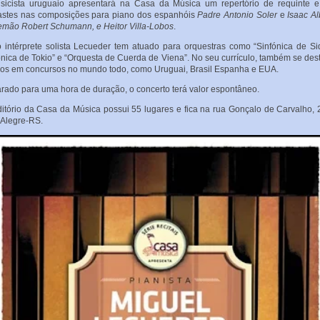
icista uruguaio apresentará na Casa da Música um repertório de requinte 
astes nas composições para piano dos espanhóis
Padre Antonio Soler
e
Isaac Al
emão Robert Schumann, e Heitor Villa-Lobos
.
intérprete solista Lecueder tem atuado para orquestras como “Sinfónica de Si
ónica de Tokio” e “Orquesta de Cuerda de Viena”. No seu currículo, também se de
os em concursos no mundo todo, como Uruguai, Brasil Espanha e EUA.
rado para uma hora de duração, o concerto terá valor espontâneo.
itório da Casa da Música possui 55 lugares e fica na rua Gonçalo de Carvalho,
 Alegre-RS.