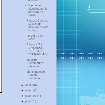
de taxi
- Sistema de
Monitoramento
da IARU no
Brasil
- Recitais Casa da
Música de
maio apresenta
o pian...
- Feliz dia das
Mães
- Palestra “AS
DIVERSAS
FACES DA
ESCRAVIDÃO”
- Maestro
Setembrino:
Memória
- Mensagem ao
Dia do
Trabalho
►
abril
(16)
►
março
(7)
►
fevereiro
(7)
►
janeiro
(3)