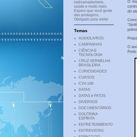
O mus
radioamadorismo,
saúde e muito mais.
contr
Espero que você goste
do al
das postagens.
Obrigado pela visita!
Como 
“Sinf
prêmi
Temas
AUDIOLIVROS
Prepa
CAMPANHAS
O aud
CIÊNCIA E
Porto
TECNOLOGIA
CRUZ VERMELHA
BRASILEIRA
CURIOSIDADES
CURSOS
CVV-188
DATAS
DATAS e FATOS
DIVERSOS
DOCUMENTÁRIOS
DOUTRINA
ESPÍRITA
ENTRETENIMENTO
ENTREVISTAS
ESPAÇO DO