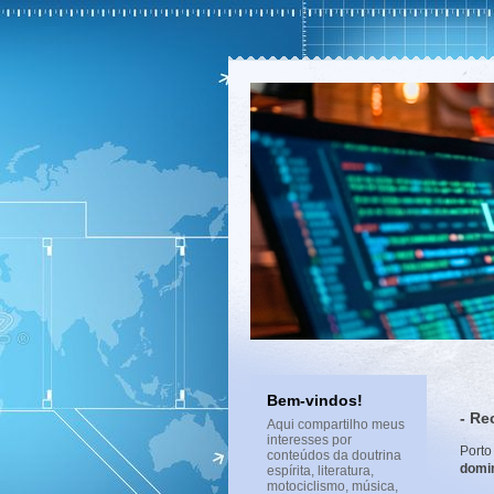
Bem-vindos!
- Re
Aqui compartilho meus
interesses por
Porto
conteúdos da doutrina
domi
espírita, literatura,
motociclismo, música,