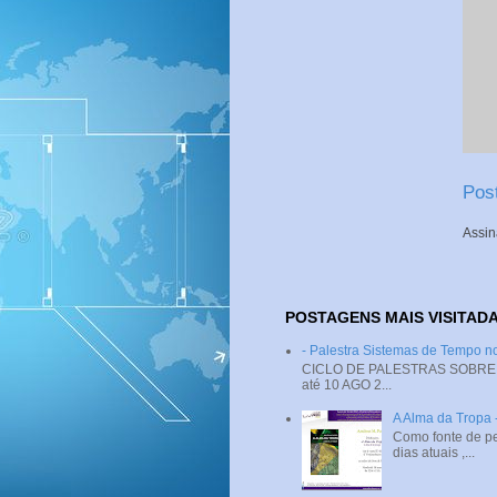
Pos
Assin
POSTAGENS MAIS VISITAD
- Palestra Sistemas de Tempo
CICLO DE PALESTRAS SOBRE SI
até 10 AGO 2...
A Alma da Tropa
Como fonte de pe
dias atuais ,...