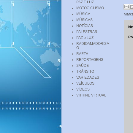
PAZ E LUZ
MOTOCICLISMO
MÚSICA
Marc
MÚSICAS
NOTÍCIAS
Ne
PALESTRAS
Po
PAZ e LUZ
RADIOAMADORISM
O
RAETV
REPORTAGENS
SAÚDE
TRÂNSITO
VARIEDADES
VEÍCULOS
VÍDEOS
VITRINE VIRTUAL