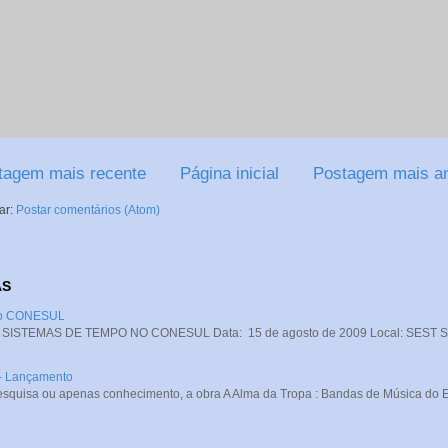
tagem mais recente
Página inicial
Postagem mais an
ar:
Postar comentários (Atom)
AS
 no CONESUL
STEMAS DE TEMPO NO CONESUL Data: 15 de agosto de 2009 Local: SEST SENA
 - Lançamento
squisa ou apenas conhecimento, a obra A Alma da Tropa : Bandas de Música do Exé