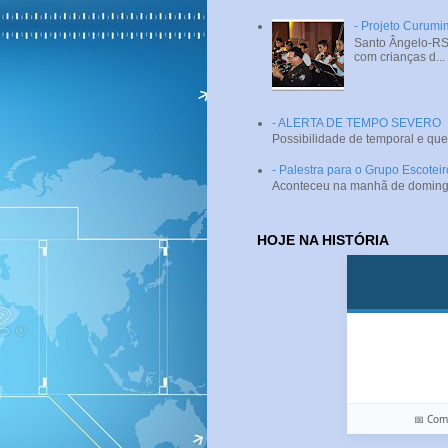
- Projeto Curumi
Santo Ângelo-RS 
com crianças d...
- ALERTA DE TEMPO SEVERO
Possibilidade de temporal e que
- Palestra para o Grupo Escotei
Aconteceu na manhã de domingo (
HOJE NA HISTÓRIA
📅 Co