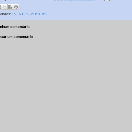
adores:
EVENTOS
,
MÚSICAS
nhum comentário:
star um comentário