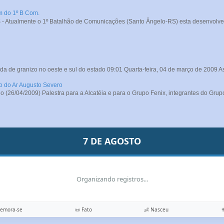
m do 1º B Com.
- Atualmente o 1º Batalhão de Comunicações (Santo Ângelo-RS) esta desenvolve
da de granizo no oeste e sul do estado 09:01 Quarta-feira, 04 de março de 2009 A
ro do Ar Augusto Severo
26/04/2009) Palestra para a Alcatéia e para o Grupo Fenix, integrantes do Grupo
7 DE AGOSTO
Organizando registros...
memora-se
📜 Fato
👶 Nasceu
✝