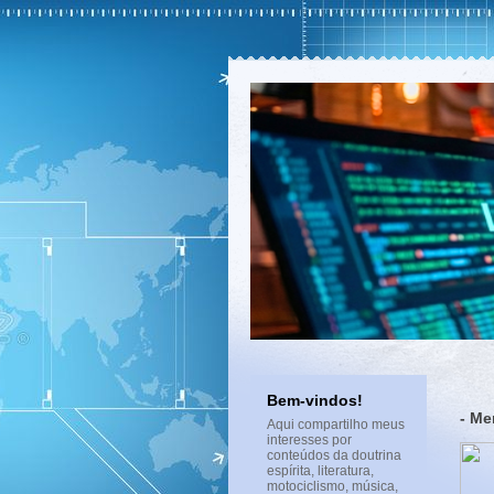
Bem-vindos!
- Me
Aqui compartilho meus
interesses por
conteúdos da doutrina
espírita, literatura,
motociclismo, música,