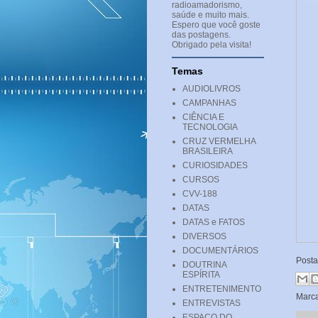
radioamadorismo,
saúde e muito mais.
Espero que você goste
das postagens.
Obrigado pela visita!
Temas
AUDIOLIVROS
CAMPANHAS
CIÊNCIA E
TECNOLOGIA
CRUZ VERMELHA
BRASILEIRA
CURIOSIDADES
CURSOS
CVV-188
DATAS
DATAS e FATOS
DIVERSOS
DOCUMENTÁRIOS
Post
DOUTRINA
ESPÍRITA
ENTRETENIMENTO
Marc
ENTREVISTAS
ESPAÇO DO