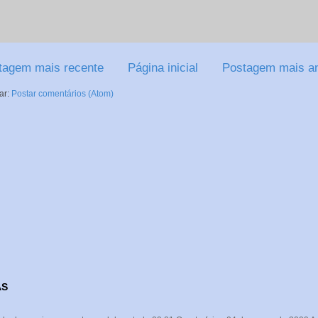
tagem mais recente
Página inicial
Postagem mais an
ar:
Postar comentários (Atom)
AS