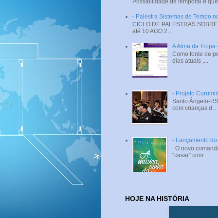
Possibilidade de temporal e que
- Palestra Sistemas de Tempo
CICLO DE PALESTRAS SOBRE SI
até 10 AGO 2...
A Alma da Tropa
Como fonte de pe
dias atuais ,...
- Projeto Curumi
Santo Ângelo-RS 
com crianças d...
- Lançamento do 
O novo comandant
“casar” com ...
HOJE NA HISTÓRIA