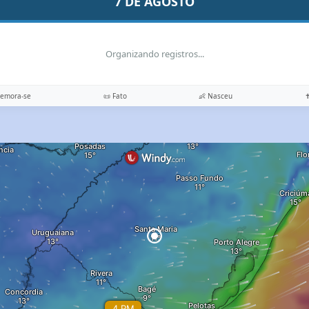
7 DE AGOSTO
Organizando registros...
memora-se
📜 Fato
👶 Nasceu
✝