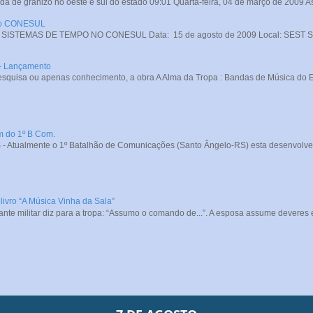
da de granizo no oeste e sul do estado 09:01 Quarta-feira, 04 de março de 2009 A
 no CONESUL
STEMAS DE TEMPO NO CONESUL Data: 15 de agosto de 2009 Local: SEST SENA
 - Lançamento
squisa ou apenas conhecimento, a obra A Alma da Tropa : Bandas de Música do Exé
m do 1º B Com.
- Atualmente o 1º Batalhão de Comunicações (Santo Ângelo-RS) esta desenvolve
livro “A Música Vinha da Sala”
e militar diz para a tropa: “Assumo o comando de...”. A esposa assume deveres e