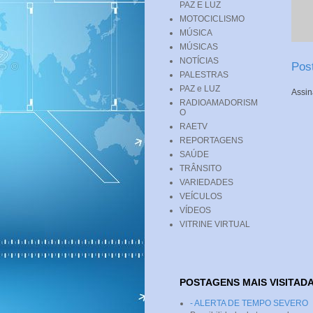
PAZ E LUZ
MOTOCICLISMO
MÚSICA
MÚSICAS
NOTÍCIAS
Pos
PALESTRAS
PAZ e LUZ
Assin
RADIOAMADORISM
O
RAETV
REPORTAGENS
SAÚDE
TRÂNSITO
VARIEDADES
VEÍCULOS
VÍDEOS
VITRINE VIRTUAL
POSTAGENS MAIS VISITAD
- ALERTA DE TEMPO SEVERO