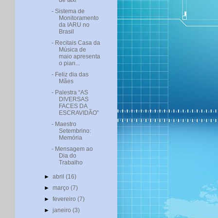
de taxi
- Sistema de
Monitoramento
da IARU no
Brasil
- Recitais Casa da
Música de
maio apresenta
o pian...
- Feliz dia das
Mães
- Palestra “AS
DIVERSAS
FACES DA
ESCRAVIDÃO”
- Maestro
Setembrino:
Memória
- Mensagem ao
Dia do
Trabalho
►
abril
(16)
►
março
(7)
►
fevereiro
(7)
►
janeiro
(3)