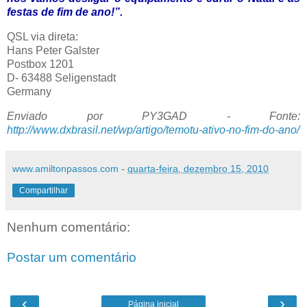
festas de fim de ano!”.
QSL via direta:
Hans Peter Galster
Postbox 1201
D- 63488 Seligenstadt
Germany
Enviado por PY3GAD -
Fonte:
http://www.dxbrasil.net/wp/artigo/temotu-ativo-no-fim-do-ano/
www.amiltonpassos.com
-
quarta-feira, dezembro 15, 2010
Compartilhar
Nenhum comentário:
Postar um comentário
‹
›
Página inicial