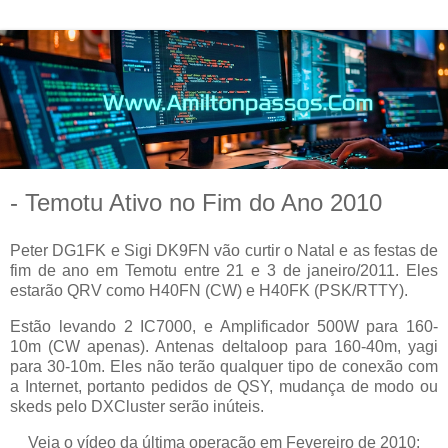
- Temotu Ativo no Fim do Ano 2010
Peter DG1FK e Sigi DK9FN vão curtir o Natal e as festas de
fim de ano em Temotu entre 21 e 3 de janeiro/2011. Eles
estarão QRV como H40FN (CW) e H40FK (PSK/RTTY).
Estão levando 2 IC7000, e Amplificador 500W para 160-
10m (CW apenas). Antenas deltaloop para 160-40m, yagi
para 30-10m. Eles não terão qualquer tipo de conexão com
a Internet, portanto pedidos de QSY, mudança de modo ou
skeds pelo DXCluster serão inúteis.
Veja o vídeo da última operação em Fevereiro de 2010: