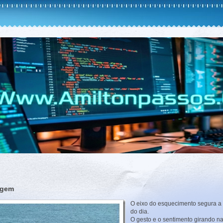
agem
O eixo do esquecimento segura a 
do dia.
O gesto e o sentimento girando n