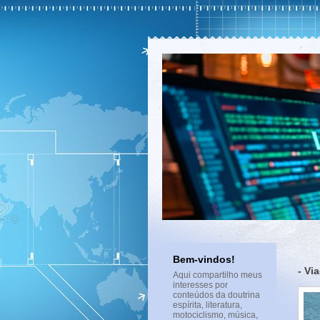
Bem-vindos!
- Vi
Aqui compartilho meus
interesses por
conteúdos da doutrina
espírita, literatura,
motociclismo, música,