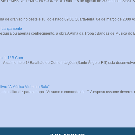
STEMAS DE TEMPO NO CONESUL Data: 15 de agosto de 2009 Local: SEST SENA
da de granizo no oeste e sul do estado 09:01 Quarta-feira, 04 de março de 2009 A
 - Lançamento
squisa ou apenas conhecimento, a obra A Alma da Tropa : Bandas de Música do Exé
m do 1º B Com.
- Atualmente o 1º Batalhão de Comunicações (Santo Ângelo-RS) esta desenvolve
livro “A Música Vinha da Sala”
e militar diz para a tropa: “Assumo o comando de...”. A esposa assume deveres e