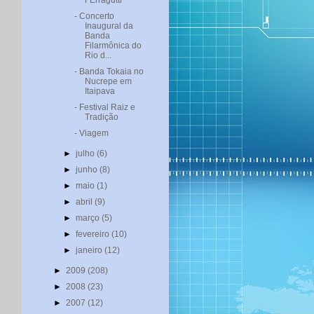
FErragutti
- Concerto
Inaugural da
Banda
Filarmônica do
Rio d...
- Banda Tokaia no
Nucrepe em
Itaipava
- Festival Raiz e
Tradição
- Viagem
►
julho
(6)
►
junho
(8)
►
maio
(1)
►
abril
(9)
►
março
(5)
►
fevereiro
(10)
►
janeiro
(12)
►
2009
(208)
►
2008
(23)
►
2007
(12)