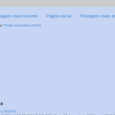
tagem mais recente
Página inicial
Postagem mais an
ar:
Postar comentários (Atom)
AS
 no CONESUL