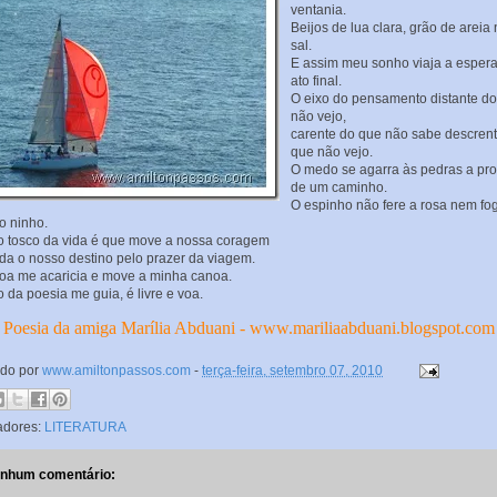
ventania.
Beijos de lua clara, grão de areia
sal.
E assim meu sonho viaja a esper
ato final.
O eixo do pensamento distante d
não vejo,
carente do que não sabe descren
que não vejo.
O medo se agarra às pedras a pr
de um caminho.
O espinho não fere a rosa nem fo
o ninho.
o tosco da vida é que move a nossa coragem
da o nosso destino pelo prazer da viagem.
oa me acaricia e move a minha canoa.
o da poesia me guia, é livre e voa.
Poesia da amiga Marília Abduani -
www.mariliaabduani.blogspot.com
ado por
www.amiltonpassos.com
-
terça-feira, setembro 07, 2010
adores:
LITERATURA
nhum comentário: