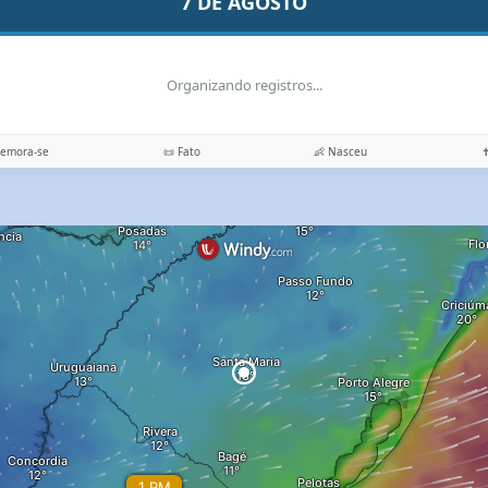
7 DE AGOSTO
Organizando registros...
memora-se
📜 Fato
👶 Nasceu
✝