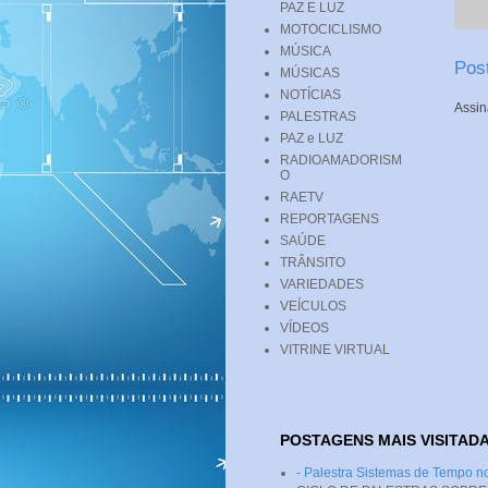
PAZ E LUZ
MOTOCICLISMO
MÚSICA
Pos
MÚSICAS
NOTÍCIAS
Assin
PALESTRAS
PAZ e LUZ
RADIOAMADORISM
O
RAETV
REPORTAGENS
SAÚDE
TRÂNSITO
VARIEDADES
VEÍCULOS
VÍDEOS
VITRINE VIRTUAL
POSTAGENS MAIS VISITAD
- Palestra Sistemas de Tempo