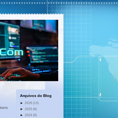
Arquivos do Blog
►
2026
(13)
barra
►
2025
(8)
►
2024
(9)
a