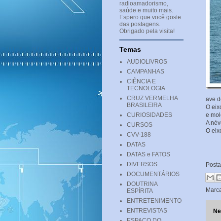
radioamadorismo,
saúde e muito mais.
Espero que você goste
das postagens.
Obrigado pela visita!
Temas
AUDIOLIVROS
CAMPANHAS
CIÊNCIA E
TECNOLOGIA
CRUZ VERMELHA
ave d
BRASILEIRA
O eix
CURIOSIDADES
e mol
A név
CURSOS
O eix
CVV-188
DATAS
DATAS e FATOS
DIVERSOS
Post
DOCUMENTÁRIOS
DOUTRINA
Marc
ESPÍRITA
ENTRETENIMENTO
ENTREVISTAS
Ne
ESPAÇO DO