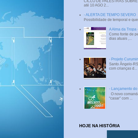
CICLO DE PALESTRAS SOBRE SI
até 10 AGO 2...
- ALERTA DE TEMPO SEVERO
Possibilidade de temporal e que
A Alma da Tropa
Como fonte de pe
dias atuais ,...
- Projeto Curumi
Santo Ângelo-RS 
com crianças d...
- Lançamento do 
O novo comandant
“casar” com ...
HOJE NA HISTÓRIA