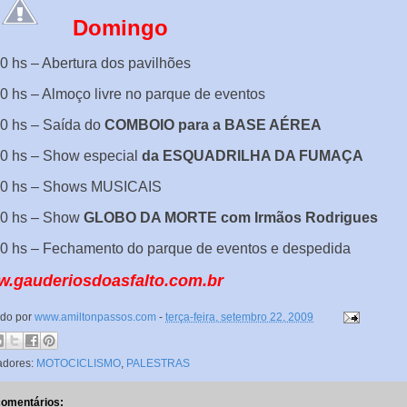
Domingo
0 hs – Abertura dos pavilhões
0 hs – Almoço livre no parque de eventos
0 hs – Saída do
COMBOIO para a BASE AÉREA
00 hs – Show especial
da ESQUADRILHA DA FUMAÇA
00 hs – Shows MUSICAIS
00 hs – Show
GLOBO DA MORTE com Irmãos Rodrigues
0 hs – Fechamento do parque de eventos e despedida
.gauderiosdoasfalto.com.br
ado por
www.amiltonpassos.com
-
terça-feira, setembro 22, 2009
adores:
MOTOCICLISMO
,
PALESTRAS
comentários: