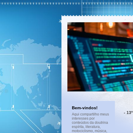
Bem-vindos!
- 13
Aqui compartilho meus
interesses por
conteúdos da doutrina
espírita, literatura,
motociclismo, música,