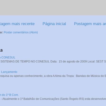
tagem mais recente
Página inicial
Postagem mais an
ar:
Postar comentários (Atom)
AS
 no CONESUL
STEMAS DE TEMPO NO CONESUL Data: 15 de agosto de 2009 Local: SEST SENA
 - Lançamento
squisa ou apenas conhecimento, a obra A Alma da Tropa : Bandas de Música do Exé
m do 1º B Com.
- Atualmente o 1º Batalhão de Comunicações (Santo Ângelo-RS) esta desenvolve