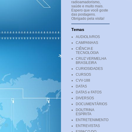
radioamadorismo,
saúde e muito mais.
Espero que você goste
das postagens.
Obrigado pela visita!
Temas
AUDIOLIVROS
CAMPANHAS
CIÊNCIA E
TECNOLOGIA
CRUZ VERMELHA
BRASILEIRA
CURIOSIDADES
CURSOS
CVV-188
DATAS
DATAS e FATOS
DIVERSOS
DOCUMENTÁRIOS
DOUTRINA
ESPÍRITA
ENTRETENIMENTO
ENTREVISTAS
ESPAÇO DO