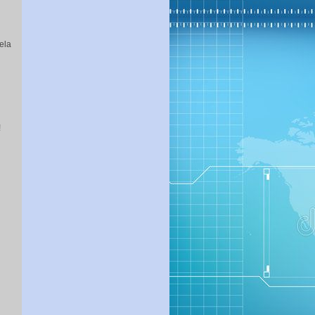
ela
!