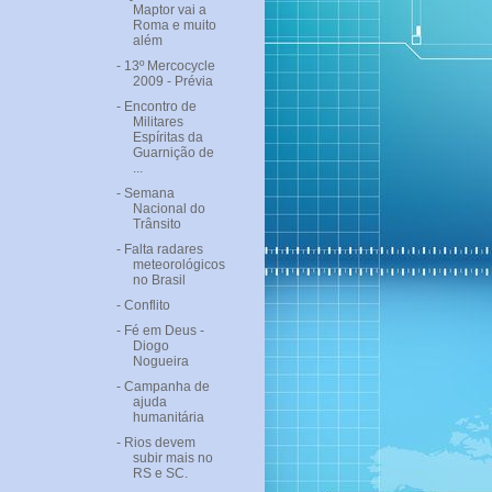
Maptor vai a
Roma e muito
além
- 13º Mercocycle
2009 - Prévia
- Encontro de
Militares
Espíritas da
Guarnição de
...
- Semana
Nacional do
Trânsito
- Falta radares
meteorológicos
no Brasil
- Conflito
- Fé em Deus -
Diogo
Nogueira
- Campanha de
ajuda
humanitária
- Rios devem
subir mais no
RS e SC.