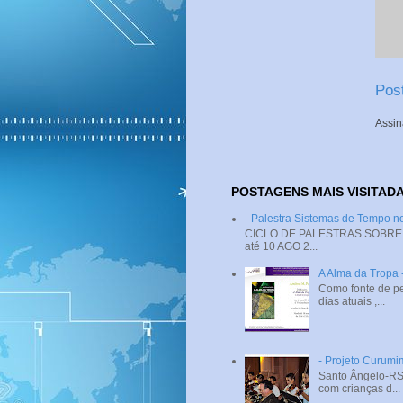
Pos
Assin
POSTAGENS MAIS VISITAD
- Palestra Sistemas de Tempo
CICLO DE PALESTRAS SOBRE SI
até 10 AGO 2...
A Alma da Tropa
Como fonte de pe
dias atuais ,...
- Projeto Curumi
Santo Ângelo-RS 
com crianças d...