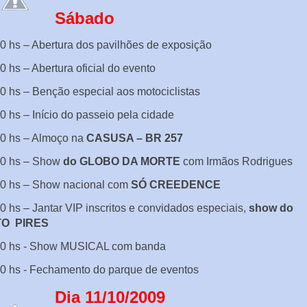
Sábado
0 hs – Abertura dos pavilhões de exposição
0 hs – Abertura oficial do evento
0 hs – Benção especial aos motociclistas
0 hs – Início do passeio pela cidade
00 hs – Almoço na
CASUSA – BR 257
00 hs – Show
do GLOBO DA MORTE
com Irmãos Rodrigues
30 hs – Show nacional com
SÓ CREEDENCE
0 hs – Jantar VIP inscritos e convidados especiais,
show do
TO P
IRES
00 hs - Show MUSICAL com banda
0 hs - Fechamento do parque de eventos
Dia 11/10/2009