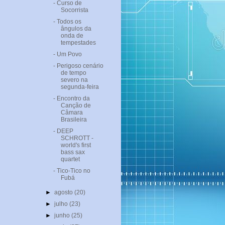
- Curso de
Socorrista
- Todos os
ângulos da
onda de
tempestades
- Um Povo
- Perigoso cenário
de tempo
severo na
segunda-feira
- Encontro da
Canção de
Câmara
Brasileira
- DEEP
SCHROTT -
world's first
bass sax
quartet
- Tico-Tico no
Fubá
►
agosto
(20)
►
julho
(23)
►
junho
(25)