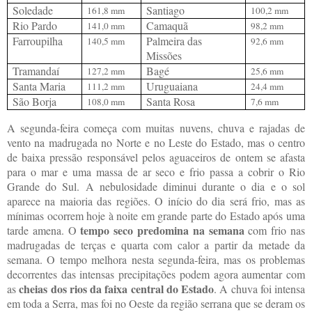
Soledade
Santiago
161,8 mm
100,2 mm
Rio Pardo
Camaquã
141,0 mm
98,2 mm
Farroupilha
Palmeira das
140,5 mm
92,6 mm
Missões
Tramandaí
Bagé
127,2 mm
25,6 mm
Santa Maria
Uruguaiana
111,2 mm
24,4 mm
São Borja
Santa Rosa
108,0 mm
7,6 mm
A segunda-feira começa com muitas nuvens, chuva e rajadas de
vento na madrugada no Norte e no Leste do Estado, mas o centro
de baixa pressão responsável pelos aguaceiros de ontem se afasta
para o mar e uma massa de ar seco e frio passa a cobrir o Rio
Grande do Sul. A nebulosidade diminui durante o dia e o sol
aparece na maioria das regiões. O início do dia será frio, mas as
mínimas ocorrem hoje à noite em grande parte do Estado após uma
tempo seco predomina na semana
tarde amena. O
com frio nas
madrugadas de terças e quarta com calor a partir da metade da
semana. O tempo melhora nesta segunda-feira, mas os problemas
decorrentes das intensas precipitações podem agora aumentar com
cheias dos rios da faixa central do Estado
as
. A chuva foi intensa
em toda a Serra, mas foi no Oeste da região serrana que se deram os