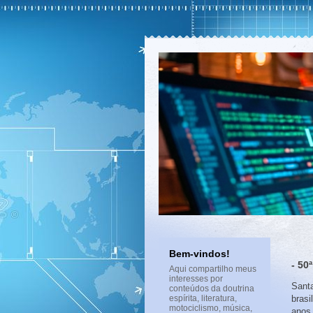
Bem-vindos!
- 50
Aqui compartilho meus
interesses por
Sant
conteúdos da doutrina
espírita, literatura,
brasi
motociclismo, música,
anos