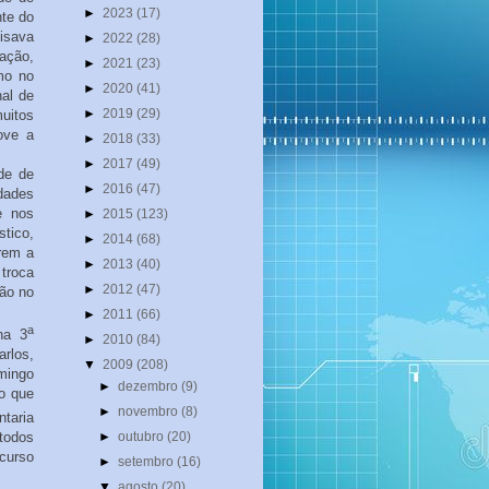
►
2023
(17)
nte do
cisava
►
2022
(28)
ação,
►
2021
(23)
mo no
►
2020
(41)
nal de
►
2019
(29)
uitos
ove a
►
2018
(33)
►
2017
(49)
de de
►
2016
(47)
idades
e nos
►
2015
(123)
stico,
►
2014
(68)
arem a
►
2013
(40)
 troca
►
2012
(47)
ção no
►
2011
(66)
a
na 3
►
2010
(84)
rlos,
▼
2009
(208)
omingo
►
dezembro
(9)
ão que
►
novembro
(8)
taria
todos
►
outubro
(20)
curso
►
setembro
(16)
▼
agosto
(20)