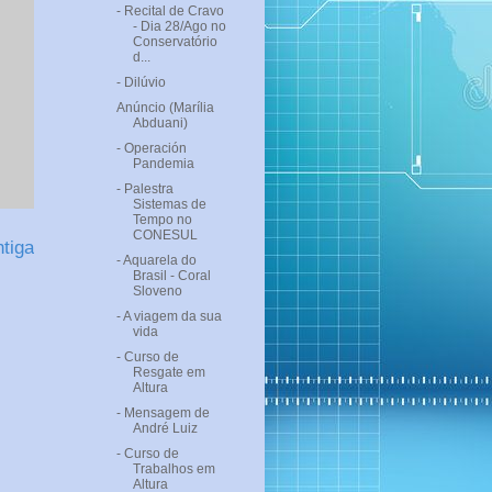
- Recital de Cravo
- Dia 28/Ago no
Conservatório
d...
- Dilúvio
Anúncio (Marília
Abduani)
- Operación
Pandemia
- Palestra
Sistemas de
Tempo no
CONESUL
tiga
- Aquarela do
Brasil - Coral
Sloveno
- A viagem da sua
vida
- Curso de
Resgate em
Altura
- Mensagem de
André Luiz
- Curso de
Trabalhos em
Altura