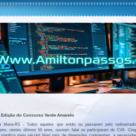
ª Edição do Concurso Verde Amarelo
a Maria-RS - Todos aqueles que estão ou passaram pelo radioamado
leiro, nestes últimos 50 anos, ouviram falar ou participaram do CVA. Cin
 significa meio século! Num país de dimensões continentais, a necessida