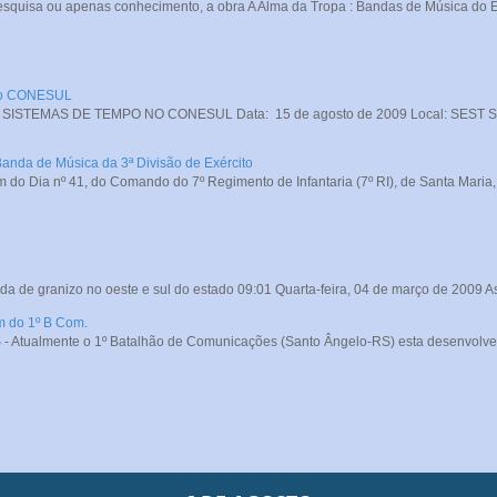
squisa ou apenas conhecimento, a obra A Alma da Tropa : Bandas de Música do Exé
 no CONESUL
STEMAS DE TEMPO NO CONESUL Data: 15 de agosto de 2009 Local: SEST SENA
Banda de Música da 3ª Divisão de Exército
do Dia nº 41, do Comando do 7º Regimento de Infantaria (7º RI), de Santa Maria, o
da de granizo no oeste e sul do estado 09:01 Quarta-feira, 04 de março de 2009 A
m do 1º B Com.
- Atualmente o 1º Batalhão de Comunicações (Santo Ângelo-RS) esta desenvolve