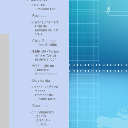
- HFP160
Firewood Pro
- Revoada
- Calor aumentará
e fim de
semana vai dar
praia
- Chico Buarque
define Solidão
- IFMR-SA - Nosso
lema é “Servir
se divertindo”
- 50ª Edição do
Concurso
Verde Amarelo
- Dica do dia
- Banda Sinfônica
recebe
Trompetista
Luciano Melo
- Caminhos
- 5° Congresso
Espírita
Estadual -
FIERGS