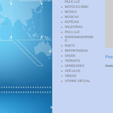
PAZ E LUZ
MOTOCICLISMO
MÚSICA
MÚSICAS
NOTÍCIAS
PALESTRAS
PAZ e LUZ
RADIOAMADORISM
O
RAETV
REPORTAGENS
SAÚDE
Pos
TRÂNSITO
VARIEDADES
Assin
VEÍCULOS
VÍDEOS
VITRINE VIRTUAL