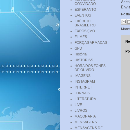
Ace
CONVIDADO
Envi
ESPERANTO
Post
EVENTOS
EXÉRCITO
BRASILEIRO
Marc
EXPOSIÇÃO
FILMES
Ne
FORÇAS ARMADAS
GPD
Po
História
HISTÓRIAS
HORA DOS FONES
DE OUVIDO
IMAGENS
INSTAGRAM
INTERNET
JORNAIS
LITERATURA
LIVE
LIVROS
MAÇONARIA
MENSAGENS
MENSAGENS DE