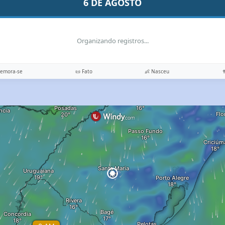
6 DE AGOSTO
Organizando registros...
memora-se
📜 Fato
👶 Nasceu
✝