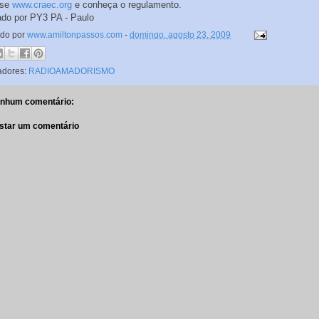
sse
www.craec.org
e conheça o regulamento.
ado por PY3 PA - Paulo
ado por
www.amiltonpassos.com
-
domingo, agosto 23, 2009
adores:
RADIOAMADORISMO
nhum comentário:
star um comentário