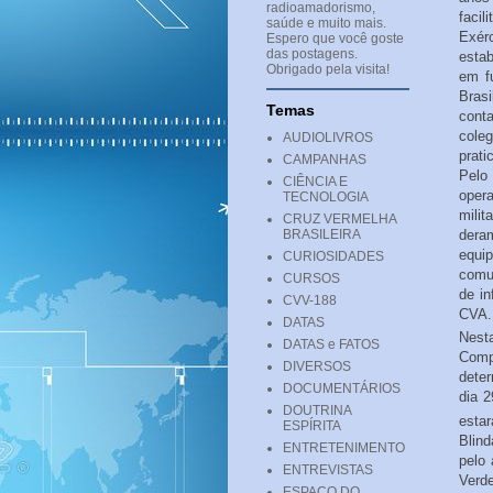
radioamadorismo,
facil
saúde e muito mais.
Exérc
Espero que você goste
das postagens.
esta
Obrigado pela visita!
em f
Brasi
Temas
cont
cole
AUDIOLIVROS
prati
CAMPANHAS
Pelo
CIÊNCIA E
opera
TECNOLOGIA
mili
CRUZ VERMELHA
BRASILEIRA
deram
equip
CURIOSIDADES
comun
CURSOS
de in
CVV-188
CVA.
DATAS
Nest
DATAS e FATOS
Comp
DIVERSOS
deter
DOCUMENTÁRIOS
dia 2
DOUTRINA
esta
ESPÍRITA
Blin
ENTRETENIMENTO
pelo
ENTREVISTAS
Verde
ESPAÇO DO