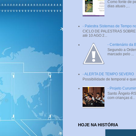
Como fonte de pe
dias atuais ,...
- Palestra Sistemas de Tempo
CICLO DE PALESTRAS SOBRE SI
até 10 AGO 2...
- Centenário da 
Segundo a Ordem 
marcado pelo ...
- ALERTA DE TEMPO SEVERO
Possibilidade de temporal e que
- Projeto Curumi
Santo Ângelo-RS 
com crianças d...
HOJE NA HISTÓRIA