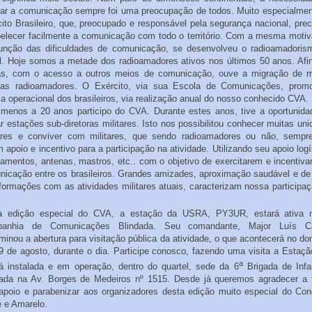
itar a comunicação sempre foi uma preocupação de todos. Muito especialme
ito Brasileiro, que, preocupado e responsável pela segurança nacional, pre
belecer facilmente a comunicação com todo o território. Com a mesma motiv
unção das dificuldades de comunicação, se desenvolveu o radioamadoris
l. Hoje somos a metade dos radioamadores ativos nos últimos 50 anos. Afi
as, com o acesso a outros meios de comunicação, ouve a migração de m
gas radioamadores. O Exército, via sua Escola de Comunicações, prom
ca operacional dos brasileiros, via realização anual do nosso conhecido CVA.
 menos a 20 anos participo do CVA. Durante estes anos, tive a oportunida
r estações sub-diretoras militares. Isto nos possibilitou conhecer muitas un
tares e conviver com militares, que sendo radioamadores ou não, sempr
 apoio e incentivo para a participação na atividade. Utilizando seu apoio logí
amentos, antenas, mastros, etc.. com o objetivo de exercitarem e incentiv
icação entre os brasileiros. Grandes amizades, aproximação saudável e de
formações com as atividades militares atuais, caracterizam nossa participa
a edição especial do CVA, a estação da USRA, PY3UR, estará ativa 
anhia de Comunicações Blindada. Seu comandante, Major Luís Ca
minou a abertura para visitação pública da atividade, o que acontecerá no d
9 de agosto, durante o dia. Participe conosco, fazendo uma visita a Estaç
a
rá instalada e em operação, dentro do quartel, sede da 6
Brigada de Infan
dada na Av. Borges de Medeiros nº 1515. Desde já queremos agradecer a 
 apoio e parabenizar aos organizadores desta edição muito especial do Con
 e Amarelo.