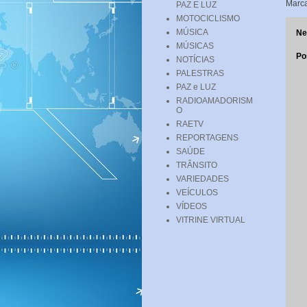
Marc
PAZ E LUZ
MOTOCICLISMO
MÚSICA
Ne
MÚSICAS
Po
NOTÍCIAS
PALESTRAS
PAZ e LUZ
RADIOAMADORISM
O
RAETV
REPORTAGENS
SAÚDE
TRÂNSITO
VARIEDADES
VEÍCULOS
VÍDEOS
VITRINE VIRTUAL