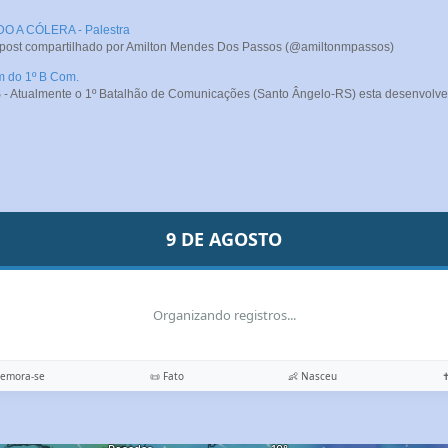
A CÓLERA - Palestra
 post compartilhado por Amilton Mendes Dos Passos (@amiltonmpassos)
m do 1º B Com.
- Atualmente o 1º Batalhão de Comunicações (Santo Ângelo-RS) esta desenvolve
9 DE AGOSTO
Organizando registros...
memora-se
📜 Fato
👶 Nasceu
✝