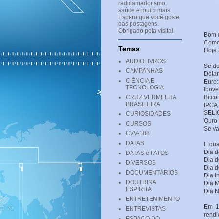
radioamadorismo,
saúde e muito mais.
Espero que você goste
das postagens.
Obrigado pela visita!
Bom d
Come
Temas
Hoje 
AUDIOLIVROS
Se de
CAMPANHAS
Dólar
CIÊNCIA E
Euro:
TECNOLOGIA
Ibove
CRUZ VERMELHA
Bitco
BRASILEIRA
IPCA 
SELI
CURIOSIDADES
Ouro 
CURSOS
Se va
CVV-188
DATAS
E qua
Dia d
DATAS e FATOS
Dia d
DIVERSOS
Dia d
DOCUMENTÁRIOS
Dia I
DOUTRINA
Dia M
ESPÍRITA
Dia N
ENTRETENIMENTO
Em 1
ENTREVISTAS
rendi
ESPAÇO DO