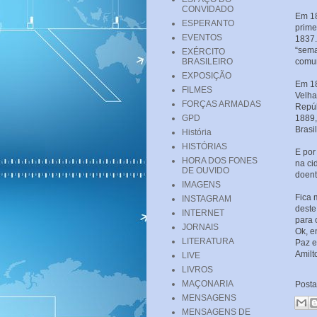
CONVIDADO
Em 18
ESPERANTO
prime
EVENTOS
1837.
“sema
EXÉRCITO
BRASILEIRO
comun
EXPOSIÇÃO
Em 18
FILMES
Velha
FORÇAS ARMADAS
Repúb
GPD
1889,
Brasil
História
HISTÓRIAS
E por
HORA DOS FONES
na ci
DE OUVIDO
doent
IMAGENS
Fica 
INSTAGRAM
deste
INTERNET
para
JORNAIS
Ok, e
LITERATURA
Paz e
Amilt
LIVE
LIVROS
MAÇONARIA
Post
MENSAGENS
MENSAGENS DE