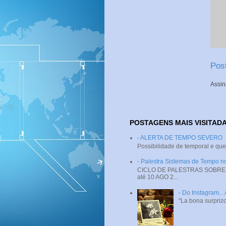
Pos
Assin
POSTAGENS MAIS VISITAD
- ALERTA DE TEMPO SEVERO
Possibilidade de temporal e que
- Palestra Sistemas de Tempo
CICLO DE PALESTRAS SOBRE SI
até 10 AGO 2...
- Do Instagram...
"La bona surprizo