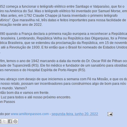
52 começa a funcionar o telégrafo elétrico entre Santiago e Valparaíso, que foi o
iro na América do Sul. Mas o telégrafo elétrico foi inventado por Samuel Morse, em
 Mas antes, em 1792 Claude Chappe já havia inventado o primeiro telégrafo
fórico”. Que maravilha né, três datas e feitos importantes para nossa facilidade de
icação neste ano de 2022.
90 quando a França declara a primeira nação europeia a reconhecer a Repúblic
 brasileira. Lembrando, República Velha ou República das Oligarquias, foi a Prime
lica Brasileira, que se estendeu da proclamação da República, em 15 de novemb
 até a Revolução de 1930. E foi então que o Brasil foi nomeado de Estados Unido
.
 fim, temos o ano de 1942 marcando a data da morte do Dr. Oscar Rill de Pithan oc
dade de Tupanciretã (RS). Ele foi médico e fundador de um sanatório para obsidia
es nervosos e do Hospital Espírita de Porto Alegre (RS).
meu abraço com desejo de que iniciemos a semana com Fé na Missão, e que os d
 nosso relato, possam ser incentivadores para construirmos algo de bom para nós
 o mundo. Vamos?
ntão bom dia e vamos em frente.
 Luz para todos e até nosso próximo encontro.
on Passos
ado por
www.amiltonpassos.com
-
segunda-feira, junho 20, 2022