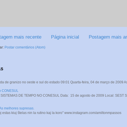
tagem mais recente
Página inicial
Postagem mais an
ar:
Postar comentários (Atom)
AS
da de granizo no oeste e sul do estado 09:01 Quarta-feira, 04 de março de 2009 A
 no CONESUL
STEMAS DE TEMPO NO CONESUL Data: 15 de agosto de 2009 Local: SEST SENA
 As melhores supresas.
j estas kiuj ŝtelas nin la rutino kaj la koro" www.instagram.com/amiltonmpassos