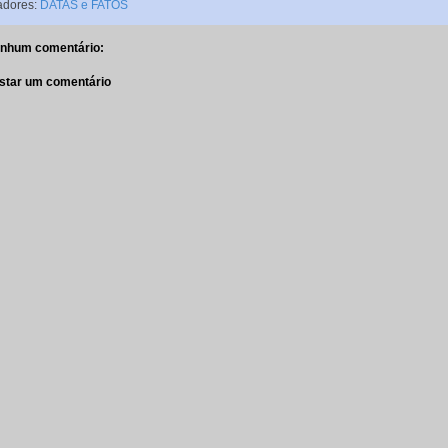
adores:
DATAS e FATOS
nhum comentário:
star um comentário