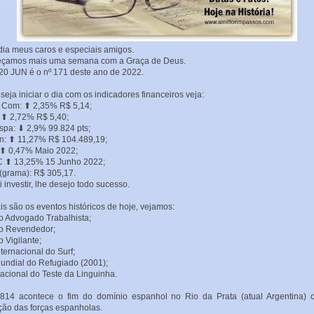
ia meus caros e especiais amigos.
çamos mais uma semana com a Graça de Deus.
20 JUN é o nº 171 deste ano de 2022.
seja iniciar o dia com os indicadores financeiros veja:
 Com: ⬆ 2,35% R$ 5,14;
 ⬆ 2,72% R$ 5,40;
spa: ⬇ 2,9% 99.824 pts;
in: ⬆ 11,27% R$ 104.489,19;
⬆ 0,47% Maio 2022;
C ⬆ 13,25% 15 Junho 2022;
(grama): R$ 305,17.
i investir, lhe desejo todo sucesso.
is são os eventos históricos de hoje, vejamos:
o Advogado Trabalhista;
o Revendedor;
o Vigilante;
nternacional do Surf;
undial do Refugiado (2001);
acional do Teste da Linguinha.
814 acontece o fim do domínio espanhol no Rio da Prata (atual Argentina) 
ção das forças espanholas.