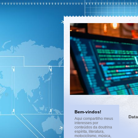
Bem-vindos!
Data
Aqui compartilho meus
interesses por
conteúdos da doutrina
espírita, literatura,
motociclismo, música,