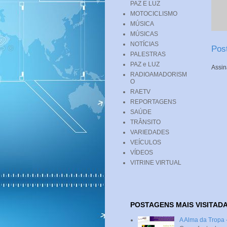
PAZ E LUZ
MOTOCICLISMO
MÚSICA
MÚSICAS
NOTÍCIAS
Pos
PALESTRAS
PAZ e LUZ
Assin
RADIOAMADORISM
O
RAETV
REPORTAGENS
SAÚDE
TRÂNSITO
VARIEDADES
VEÍCULOS
VÍDEOS
VITRINE VIRTUAL
POSTAGENS MAIS VISITAD
A Alma da Tropa