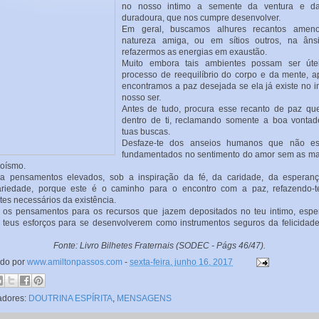
no nosso intimo a semente da ventura e d
duradoura, que nos cumpre desenvolver.
Em geral, buscamos alhures recantos amen
natureza amiga, ou em sítios outros, na âns
refazermos as energias em exaustão.
Muito embora tais ambientes possam ser úte
processo de reequilíbrio do corpo e da mente, 
encontramos a paz desejada se ela já existe no 
nosso ser.
Antes de tudo, procura esse recanto de paz qu
dentro de ti, reclamando somente a boa vonta
tuas buscas.
Desfaze-te dos anseios humanos que não es
fundamentados no sentimento do amor sem as m
oísmo.
va pensamentos elevados, sob a inspiração da fé, da caridade, da esperan
dariedade, porque este é o caminho para o encontro com a paz, refazendo-t
es necessários da existência.
 os pensamentos para os recursos que jazem depositados no teu intimo, esp
 teus esforços para se desenvolverem como instrumentos seguros da felicidad
Fonte: Livro Bilhetes Fraternais (SODEC - Págs 46/47).
ado por
www.amiltonpassos.com
-
sexta-feira, junho 16, 2017
adores:
DOUTRINA ESPÍRITA
,
MENSAGENS