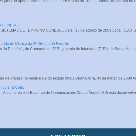
squisa ou apenas conhecimento, a obra A Alma da Tropa : Bandas de Música do Exé
 no CONESUL
STEMAS DE TEMPO NO CONESUL Data: 15 de agosto de 2009 Local: SEST SENA
Banda de Música da 3ª Divisão de Exército
do Dia nº 41, do Comando do 7º Regimento de Infantaria (7º RI), de Santa Maria, o
da de granizo no oeste e sul do estado 09:01 Quarta-feira, 04 de março de 2009 A
m do 1º B Com.
- Atualmente o 1º Batalhão de Comunicações (Santo Ângelo-RS) esta desenvolve