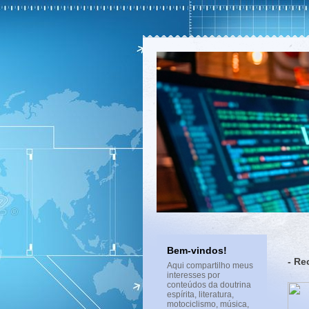
Bem-vindos!
- Re
Aqui compartilho meus
interesses por
conteúdos da doutrina
espírita, literatura,
motociclismo, música,