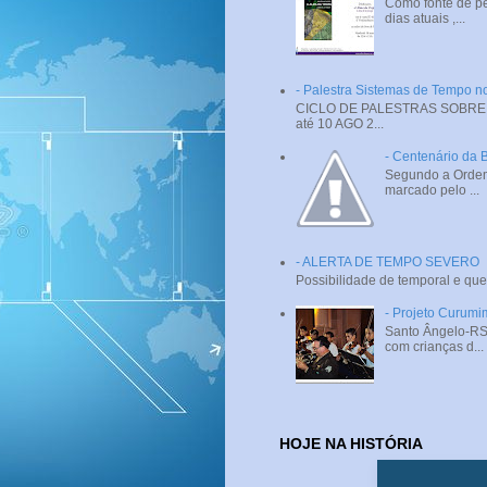
Como fonte de pe
dias atuais ,...
- Palestra Sistemas de Tempo
CICLO DE PALESTRAS SOBRE SI
até 10 AGO 2...
- Centenário da 
Segundo a Ordem 
marcado pelo ...
- ALERTA DE TEMPO SEVERO
Possibilidade de temporal e que
- Projeto Curumi
Santo Ângelo-RS 
com crianças d...
HOJE NA HISTÓRIA