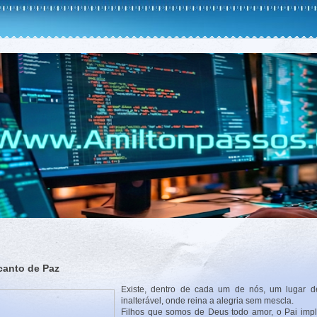
canto de Paz
Existe, dentro de cada um de nós, um lugar d
inalterável, onde reina a alegria sem mescla.
Filhos que somos de Deus todo amor, o Pai imp