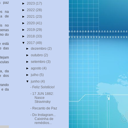
a paz
►
2023
(17)
►
2022
(28)
os na
ia de
►
2021
(23)
►
2020
(41)
is no
►
2019
(29)
apenas
imo do
►
2018
(33)
▼
2017
(49)
e está
de das
►
dezembro
(2)
►
outubro
(2)
tejam
►
setembro
(3)
aculas
►
agosto
(4)
ça, da
►
julho
(5)
e dos
▼
junho
(4)
erando
- Feliz Solstício!
e e da
- 17 JUN 1882:
Nasce
Stravinsky
- Recanto de Paz
- Do Instagram...
Caixinha de
remédios...