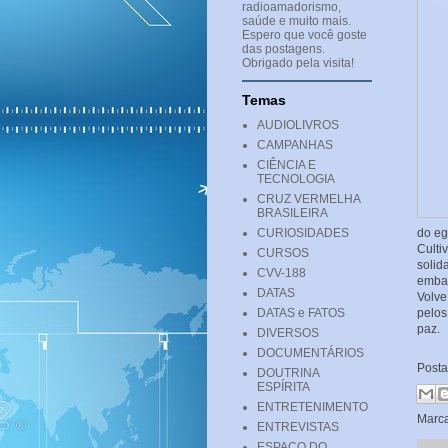
radioamadorismo,
saúde e muito mais.
Espero que você goste
das postagens.
Obrigado pela visita!
Temas
AUDIOLIVROS
CAMPANHAS
CIÊNCIA E
TECNOLOGIA
CRUZ VERMELHA
BRASILEIRA
CURIOSIDADES
do eg
Culti
CURSOS
soli
CVV-188
embat
DATAS
Volve
DATAS e FATOS
pelos
paz.
DIVERSOS
DOCUMENTÁRIOS
Post
DOUTRINA
ESPÍRITA
ENTRETENIMENTO
Marc
ENTREVISTAS
ESPAÇO DO