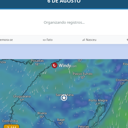
6 DE AGOSTO
Organizando registros...
memora-se
📜 Fato
👶 Nasceu
✝