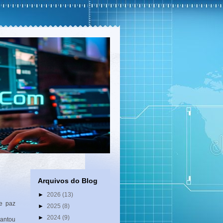
Arquivos do Blog
►
2026
(13)
e paz
►
2025
(8)
►
2024
(9)
lantou