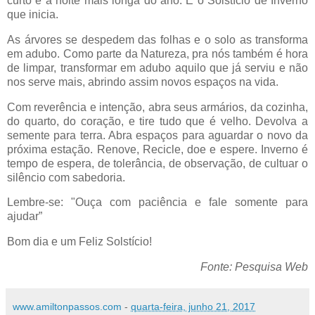
curto e a noite mais longa do ano. É o Solstício de Inverno
que inicia.
As árvores se despedem das folhas e o solo as transforma
em adubo. Como parte da Natureza, pra nós também é hora
de limpar, transformar em adubo aquilo que já serviu e não
nos serve mais, abrindo assim novos espaços na vida.
Com reverência e intenção, abra seus armários, da cozinha,
do quarto, do coração, e tire tudo que é velho. Devolva a
semente para terra. Abra espaços para aguardar o novo da
próxima estação. Renove, Recicle, doe e espere. Inverno é
tempo de espera, de tolerância, de observação, de cultuar o
silêncio com sabedoria.
Lembre-se: "Ouça com paciência e fale somente para
ajudar”
Bom dia e um Feliz Solstício!
Fonte: Pesquisa Web
www.amiltonpassos.com
-
quarta-feira, junho 21, 2017