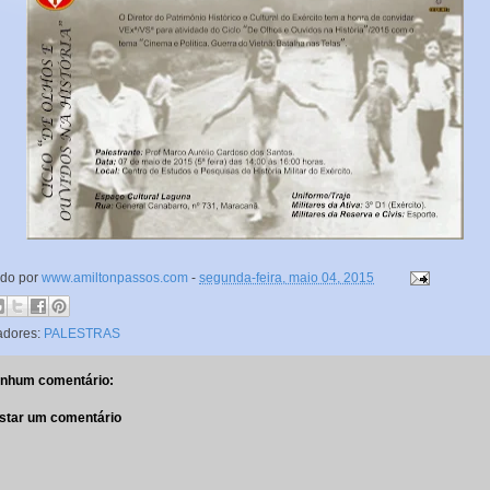
ado por
www.amiltonpassos.com
-
segunda-feira, maio 04, 2015
adores:
PALESTRAS
nhum comentário:
star um comentário