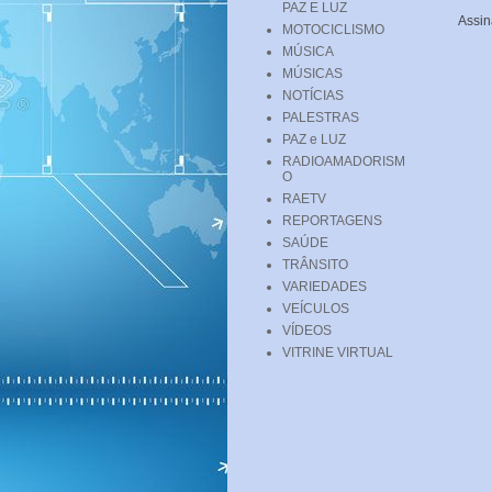
PAZ E LUZ
Assin
MOTOCICLISMO
MÚSICA
MÚSICAS
NOTÍCIAS
PALESTRAS
PAZ e LUZ
RADIOAMADORISM
O
RAETV
REPORTAGENS
SAÚDE
TRÂNSITO
VARIEDADES
VEÍCULOS
VÍDEOS
VITRINE VIRTUAL