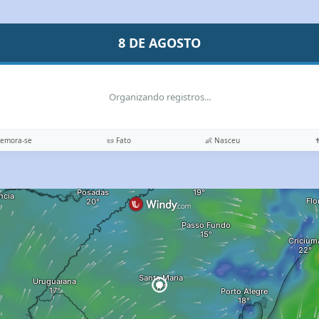
8 DE AGOSTO
Organizando registros...
memora-se
📜 Fato
👶 Nasceu
✝