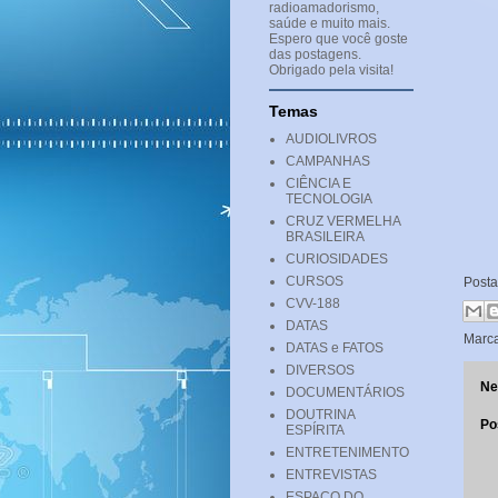
radioamadorismo,
saúde e muito mais.
Espero que você goste
das postagens.
Obrigado pela visita!
Temas
AUDIOLIVROS
CAMPANHAS
CIÊNCIA E
TECNOLOGIA
CRUZ VERMELHA
BRASILEIRA
CURIOSIDADES
CURSOS
Post
CVV-188
DATAS
Marc
DATAS e FATOS
DIVERSOS
Ne
DOCUMENTÁRIOS
DOUTRINA
Po
ESPÍRITA
ENTRETENIMENTO
ENTREVISTAS
ESPAÇO DO