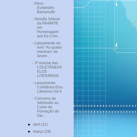
- Deus -
Eurípedes
Barsanulfo
- Sessão Solene
da FAHIMTB
em
Homenagem
aos Ex-Com...
- Lançamento do
livro “As quatro
meninas" de
Andre...
- 3º volume das
COLETÂNEAS
ELOS
LITERÁRIOS
- Lançamento
Coletânea Elos
Literários Vol II
- Concurso de
Admissão ao
Curso de
Formação de
Sar...
►
abril
(11)
►
março
(29)