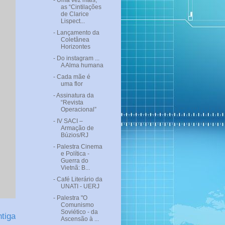
- Uma vez mais,
as “Cintilações
de Clarice
Lispect...
- Lançamento da
Coletânea
Horizontes
- Do instagram ...
A Alma humana
- Cada mãe é
uma flor
- Assinatura da
“Revista
Operacional”
- IV SACI –
Armação de
Búzios/RJ
- Palestra Cinema
e Política -
Guerra do
Vietnã: B...
- Café Literário da
UNATI - UERJ
- Palestra "O
Comunismo
Soviético - da
tiga
Ascensão à ...