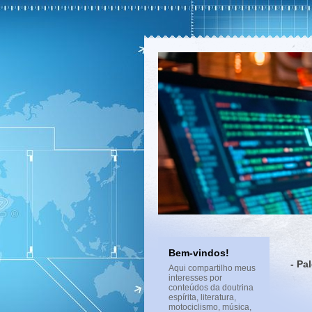
Bem-vindos!
- Pa
Aqui compartilho meus
interesses por
conteúdos da doutrina
espírita, literatura,
motociclismo, música,