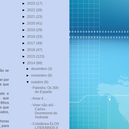
►
2023
(17)
►
2022
(28)
►
2021
(23)
►
2020
(41)
►
2019
(29)
►
2018
(33)
►
2017
(49)
►
2016
(47)
►
2015
(123)
▼
2014
(68)
►
dezembro
(3)
ão se
►
novembro
(8)
er por
▼
outubro
(6)
 e que
- Palestra: Os 300
de Esparta
ado e
s que
- Amar é ...
filhos
- Viver não dói -
os que
Carlos
lados,
Drummond de
Andrade
 horas
- Coletânea ELOS
, para
LITERÁRIOS II