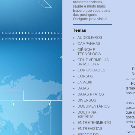
radioamadorismo,
saúde e muito mais.
Espero que você goste
das postagens.
Obrigado pela visita!
Temas
AUDIOLIVROS
CAMPANHAS
CIÊNCIA E
TECNOLOGIA
CRUZ VERMELHA
BRASILEIRA
Defin
CURIOSIDADES
Noss
CURSOS
cumpr
CVV-188
Por q
DATAS
termo
nos f
DATAS e FATOS
Sofr
DIVERSOS
pass
DOCUMENTÁRIOS
gosta
DOUTRINA
que g
ESPÍRITA
gosta
pela 
ENTRETENIMENTO
Sofre
ENTREVISTAS
livre
ESPAÇO DO