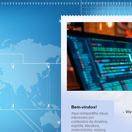
Bem-vindos!
- Vi
Aqui compartilho meus
interesses por
conteúdos da doutrina
espírita, literatura,
motociclismo, música,