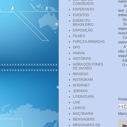
namor
CONVIDADO
Sofr
ESPERANTO
que 
EVENTOS
estiv
Sofre
EXÉRCITO
Sofre
BRASILEIRO
imped
EXPOSIÇÃO
nunca
FILMES
Como 
FORÇAS ARMADAS
menos
A cad
GPD
não d
História
esqui
HISTÓRIAS
A dor
HORA DOS FONES
O sof
DE OUVIDO
C
IMAGENS
INSTAGRAM
INTERNET
JORNAIS
LITERATURA
Post
LIVE
LIVROS
MAÇONARIA
Marc
MENSAGENS
MENSAGENS DE
Ne