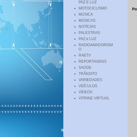
PAZ E LUZ
MOTOCICLISMO
Po
MÚSICA
MÚSICAS
NOTÍCIAS
PALESTRAS
PAZ e LUZ
RADIOAMADORISM
O
RAETV
REPORTAGENS
SAÚDE
TRÂNSITO
VARIEDADES
VEÍCULOS
VÍDEOS
VITRINE VIRTUAL