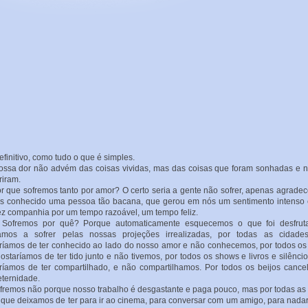
itivo, como tudo o que é simples.
a dor não advém das coisas vividas, mas das coisas que foram sonhadas e n
iram.
ue sofremos tanto por amor? O certo seria a gente não sofrer, apenas agradec
s conhecido uma pessoa tão bacana, que gerou em nós um sentimento intenso
ez companhia por um tempo razoável, um tempo feliz.
emos por quê? Porque automaticamente esquecemos o que foi desfrut
amos a sofrer pelas nossas projeções irrealizadas, por todas as cidade
ríamos de ter conhecido ao lado do nosso amor e não conhecemos, por todos os 
ostaríamos de ter tido junto e não tivemos, por todos os shows e livros e silênci
ríamos de ter compartilhado, e não compartilhamos. Por todos os beijos cance
eternidade.
mos não porque nosso trabalho é desgastante e paga pouco, mas por todas as
s que deixamos de ter para ir ao cinema, para conversar com um amigo, para nadar