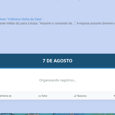
livro “A Música Vinha da Sala”
e militar diz para a tropa: “Assumo o comando de...”. A esposa assume deveres e
7 DE AGOSTO
Organizando registros...
memora-se
📜 Fato
👶 Nasceu
✝