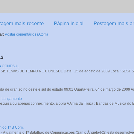
tagem mais recente
Página inicial
Postagem mais an
ar:
Postar comentários (Atom)
AS
 no CONESUL
STEMAS DE TEMPO NO CONESUL Data: 15 de agosto de 2009 Local: SEST SENA
da de granizo no oeste e sul do estado 09:01 Quarta-feira, 04 de março de 2009 A
 - Lançamento
squisa ou apenas conhecimento, a obra A Alma da Tropa : Bandas de Música do Exé
m do 1º B Com.
- Atualmente o 1º Batalhão de Comunicações (Santo Ângelo-RS) esta desenvolve