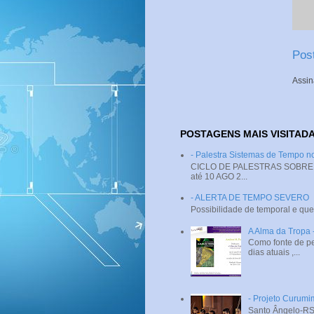
Pos
Assin
POSTAGENS MAIS VISITAD
- Palestra Sistemas de Tempo
CICLO DE PALESTRAS SOBRE SI
até 10 AGO 2...
- ALERTA DE TEMPO SEVERO
Possibilidade de temporal e que
A Alma da Tropa
Como fonte de pe
dias atuais ,...
- Projeto Curumi
Santo Ângelo-RS 