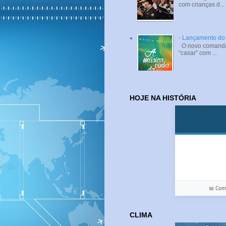
com crianças d...
- Lançamento do 
O novo comandant
“casar” com ...
HOJE NA HISTÓRIA
📅 Co
CLIMA