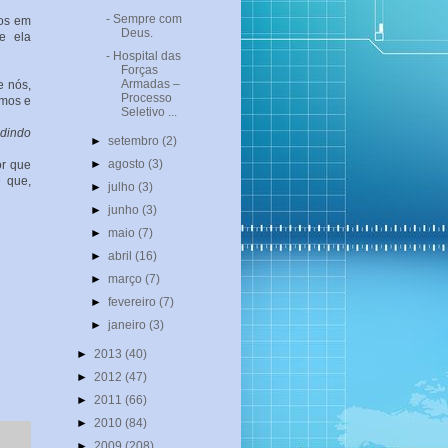
- Sempre com
os em
Deus.
e ela
- Hospital das
Forças
Armadas –
e nós,
Processo
amos e
Seletivo ...
udindo
►
setembro
(2)
►
agosto
(3)
or que
e que,
►
julho
(3)
►
junho
(3)
►
maio
(7)
►
abril
(16)
►
março
(7)
►
fevereiro
(7)
►
janeiro
(3)
►
2013
(40)
►
2012
(47)
►
2011
(66)
►
2010
(84)
►
2009
(208)