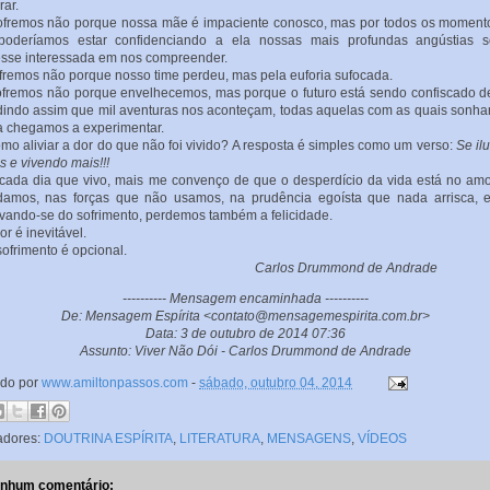
ar.
emos não porque nossa mãe é impaciente conosco, mas por todos os moment
poderíamos estar confidenciando a ela nossas mais profundas angústias s
esse interessada em nos compreender.
mos não porque nosso time perdeu, mas pela euforia sufocada.
mos não porque envelhecemos, mas porque o futuro está sendo confiscado d
indo assim que mil aventuras nos aconteçam, todas aquelas com as quais sonh
 chegamos a experimentar.
aliviar a dor do que não foi vivido? A resposta é simples como um verso:
Se il
 e vivendo mais!!!
a dia que vivo, mais me convenço de que o desperdício da vida está no am
amos, nas forças que não usamos, na prudência egoísta que nada arrisca, 
vando-se do sofrimento, perdemos também a felicidade.
 é inevitável.
rimento é opcional.
arlos Drummond de Andrade
---------- Mensagem encaminhada ----------
De: Mensagem Espírita <contato@mensagemespirita.com.br>
Data: 3 de outubro de 2014 07:36
Assunto: Viver Não Dói - Carlos Drummond de Andrade
ado por
www.amiltonpassos.com
-
sábado, outubro 04, 2014
adores:
DOUTRINA ESPÍRITA
,
LITERATURA
,
MENSAGENS
,
VÍDEOS
nhum comentário: