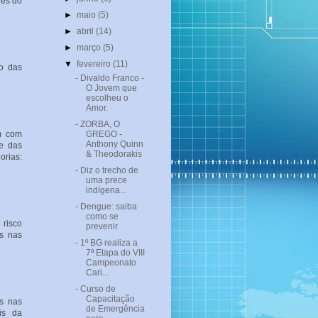
des do
►
maio
(5)
►
abril
(14)
►
março
(5)
▼
fevereiro
(11)
o das
- Divaldo Franco -
O Jovem que
escolheu o
Amor.
- ZORBA, O
m com
GREGO -
Anthony Quinn
de das
& Theodorakis
orias:
- Diz o trecho de
uma prece
indígena...
- Dengue: saiba
como se
 risco
prevenir
s nas
- 1º BG realiza a
7ª Etapa do VIII
Campeonato
Cari...
- Curso de
Capacitação
s nas
de Emergência
is da