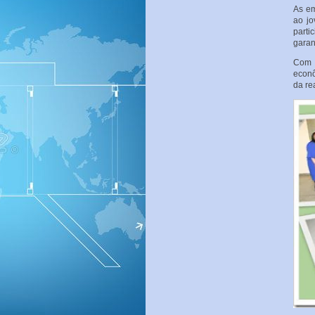
As em
ao jo
parti
garan
Com i
econ
da re