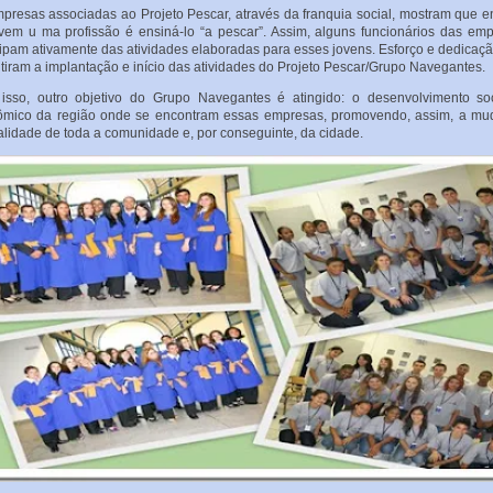
presas associadas ao Projeto Pescar, através da franquia social, mostram que e
vem u ma profissão é ensiná-lo “a pescar”. Assim, alguns funcionários das em
cipam ativamente das atividades elaboradas para esses jovens. Esforço e dedicaç
tiram a implantação e início das atividades do Projeto Pescar/Grupo Navegantes.
sso, outro objetivo do Grupo Navegantes é atingido: o desenvolvimento so
ômico da região onde se encontram essas empresas, promovendo, assim, a mu
alidade de toda a comunidade e, por conseguinte, da cidade.