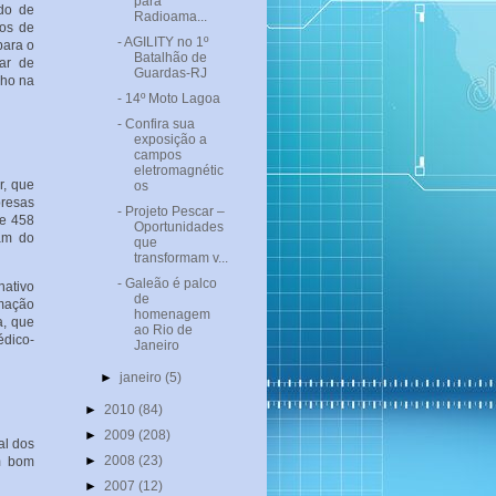
para
do de
Radioama...
dos de
- AGILITY no 1º
para o
Batalhão de
ar de
Guardas-RJ
nho na
- 14º Moto Lagoa
- Confira sua
exposição a
campos
eletromagnétic
r, que
os
presas
- Projeto Pescar –
de 458
Oportunidades
pam do
que
transformam v...
- Galeão é palco
nativo
de
rmação
homenagem
a, que
ao Rio de
édico-
Janeiro
►
janeiro
(5)
►
2010
(84)
►
2009
(208)
al dos
►
2008
(23)
m bom
►
2007
(12)