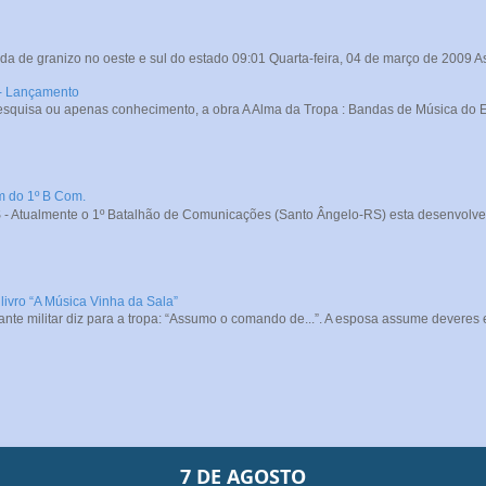
da de granizo no oeste e sul do estado 09:01 Quarta-feira, 04 de março de 2009 A
 - Lançamento
squisa ou apenas conhecimento, a obra A Alma da Tropa : Bandas de Música do Exé
m do 1º B Com.
- Atualmente o 1º Batalhão de Comunicações (Santo Ângelo-RS) esta desenvolve
livro “A Música Vinha da Sala”
e militar diz para a tropa: “Assumo o comando de...”. A esposa assume deveres e
7 DE AGOSTO