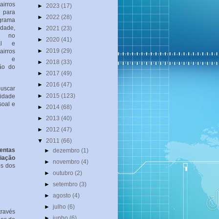
irros
►
2023
(17)
 para
►
2022
(28)
rama
idade,
►
2021
(23)
o no
►
2020
(41)
ial e
►
2019
(29)
rros
tá e
►
2018
(33)
ção do
►
2017
(49)
►
2016
(47)
buscar
►
2015
(123)
lidade
soal e
►
2014
(68)
►
2013
(40)
►
2012
(47)
▼
2011
(66)
entas
►
dezembro
(1)
Viação
►
novembro
(4)
os dos
►
outubro
(2)
►
setembro
(3)
►
agosto
(4)
►
julho
(6)
través
►
junho
(6)