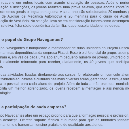
nidade e em outros locais com grande circulação de pessoas. Após o perío
gação e inscrições, os jovens realizam uma prova seletiva, que aborda conteú
cimentos gerais e língua portuguesa. A cada ano, são selecionados 20 meninos 
o de Auxiliar de Mecânica Automotiva e 20 meninas para o curso de Auxili
cção de Vestuário. Na seleção, leva-se em consideração fatores como desempe
 seletiva, ficha sócio-econômica da família, idade, escolaridade, entre outros.
 o papel do Grupo Navegantes?
po Navegantes é franqueado e mantenedor de duas unidades do Projeto Pesca
onam nas dependências da empresa Fiateci. Esse é o diferencial do grupo: as em
iram e, em vez de cada uma apoiar um pequeno número de jovens, um prédio 
i totalmente reformado para receber, diariamente, os 40 jovens que partici
o.
das atividades ligadas diretamente aos cursos, foi elaborado um currículo alter
tividades educativas e culturais nas mais diversas áreas, garantindo, assim, a fo
ca e pessoal para cada aluno do projeto. Além de toda a infra-estrutura montad
bilita um melhor aprendizado, os jovens recebem alimentação e assistência m
ológica.
 a participação de cada empresa?
po Navegantes abre um espaço próprio para que a formação pessoal e profission
ns aconteça. Oferece suporte técnico e humano para que as unidades tenha
onamento e transmitam ensino gratuito e de qualidade aos alunos.