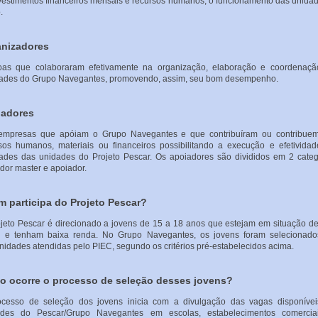
vestimentos financeiros mensais e recursos humanos, o funcionamento das unida
.
nizadores
oas que colaboraram efetivamente na organização, elaboração e coordenaçã
dades do Grupo Navegantes, promovendo, assim, seu bom desempenho.
iadores
empresas que apóiam o Grupo Navegantes e que contribuíram ou contribue
sos humanos, materiais ou financeiros possibilitando a execução e efetivida
dades das unidades do Projeto Pescar. Os apoiadores são divididos em 2 categ
dor master e apoiador.
 participa do Projeto Pescar?
jeto Pescar é direcionado a jovens de 15 a 18 anos que estejam em situação de
al e tenham baixa renda. No Grupo Navegantes, os jovens foram selecionado
idades atendidas pelo PIEC, segundo os critérios pré-estabelecidos acima.
 ocorre o processo de seleção desses jovens?
ocesso de seleção dos jovens inicia com a divulgação das vagas disponívei
ades do Pescar/Grupo Navegantes em escolas, estabelecimentos comercia