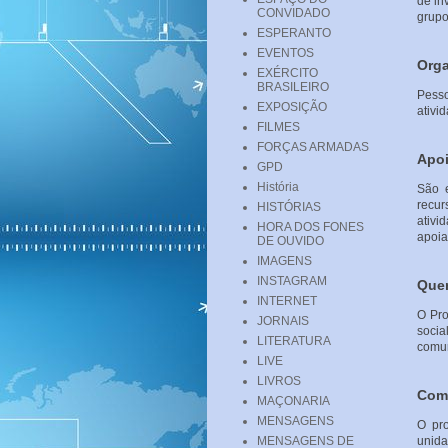
de in
CONVIDADO
grupo
ESPERANTO
EVENTOS
Orga
EXÉRCITO
BRASILEIRO
Pess
EXPOSIÇÃO
ativi
FILMES
FORÇAS ARMADAS
Apo
GPD
História
São 
recur
HISTÓRIAS
ativi
HORA DOS FONES
apoia
DE OUVIDO
IMAGENS
INSTAGRAM
Quem
INTERNET
O Pro
JORNAIS
soci
LITERATURA
comun
LIVE
LIVROS
Como
MAÇONARIA
MENSAGENS
O pr
MENSAGENS DE
unid