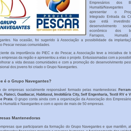
Empresários dos Ba
Humaitá/Navegantes
apresentar o Prog
Integrado Entrada da C
que está investind
desenvolvimento soc
econômico dos bai
Farrapos, Humai
antes. Na ocasião, foi sugerido à Associação a possibilidade da implanta
to Pescar nessas comunidades.
iente da importância do PIEC e do Pescar, a Associação teve a iniciativa de 
s empresas da região e apresentou a elas o projeto. Entusiasmadas com a possibi
lhorar a vida dessas comunidades e com a promoção do desenvolvimento pes
ssional dos jovens foi criado o Grupo Navegantes.
e é o Grupo Navegantes?
o de empresas socialmente responsável formado pelas mantenedoras:
Ferram
s, Fiateci, Guaibacar, Habitasul, Imobiliária City, Self Engenharia, Textil RV e 
e Prata
. O grupo conta ainda com a organização da Associação dos Empresári
os Humaitá e Navegantes e com o apoio de mais de 50 empresas.
resas Mantenedoras
mpresas que participaram da formação do Grupo Navegantes e que mantêm, a