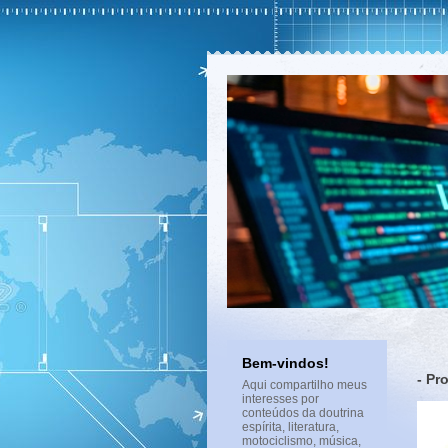
Bem-vindos!
- Pr
Aqui compartilho meus
interesses por
conteúdos da doutrina
espírita, literatura,
motociclismo, música,