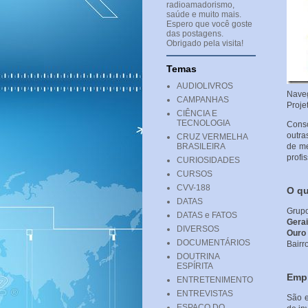
radioamadorismo,
saúde e muito mais.
Espero que você goste
das postagens.
Obrigado pela visita!
Temas
AUDIOLIVROS
Naveg
CAMPANHAS
Proje
CIÊNCIA E
TECNOLOGIA
Consc
outra
CRUZ VERMELHA
BRASILEIRA
de me
profi
CURIOSIDADES
CURSOS
CVV-188
O qu
DATAS
Grup
DATAS e FATOS
Gerai
DIVERSOS
Ouro 
DOCUMENTÁRIOS
Bairr
DOUTRINA
ESPÍRITA
Emp
ENTRETENIMENTO
ENTREVISTAS
São e
ESPAÇO DO