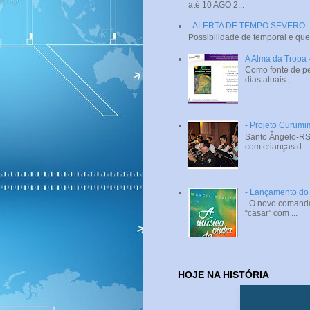
até 10 AGO 2...
- ALERTA DE TEMPO SEVERO
Possibilidade de temporal e que
A Alma da Tropa
Como fonte de pe
dias atuais ,...
- Projeto Curumi
Santo Ângelo-RS 
com crianças d...
- Lançamento do 
O novo comandant
“casar” com ...
HOJE NA HISTÓRIA