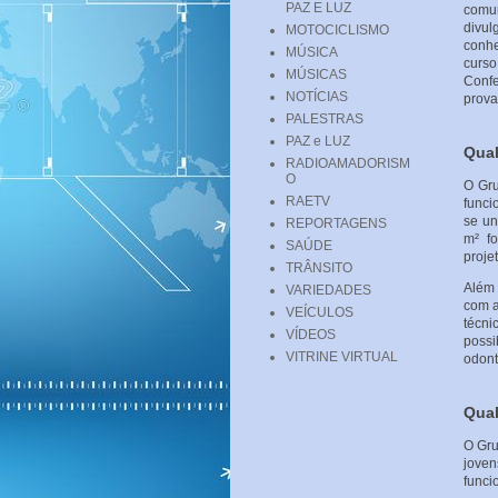
PAZ E LUZ
comu
divul
MOTOCICLISMO
conhe
MÚSICA
curs
MÚSICAS
Confe
NOTÍCIAS
prova
PALESTRAS
PAZ e LUZ
Qual
RADIOAMADORISM
O
O Gru
RAETV
funci
se un
REPORTAGENS
m² fo
SAÚDE
projet
TRÂNSITO
Além 
VARIEDADES
com a
VEÍCULOS
técni
VÍDEOS
possi
VITRINE VIRTUAL
odont
Qual
O Gru
jove
funci