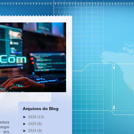
Arquivos do Blog
►
2026
(13)
tura
►
2025
(8)
legre
►
2024
(9)
o dos