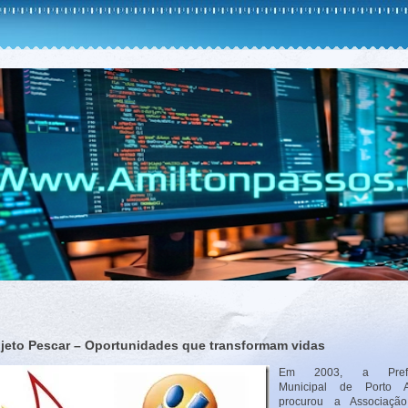
ojeto Pescar – Oportunidades que transformam vidas
Em 2003, a Prefei
Municipal de Porto A
procurou a Associaçã