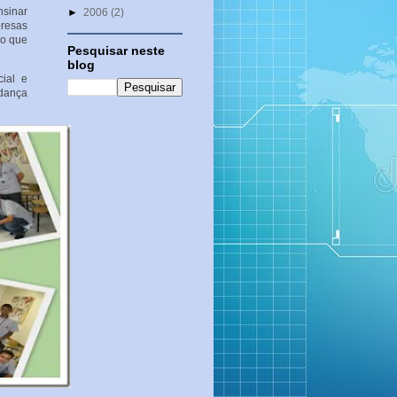
nsinar
►
2006
(2)
presas
ão que
Pesquisar neste
blog
cial e
dança