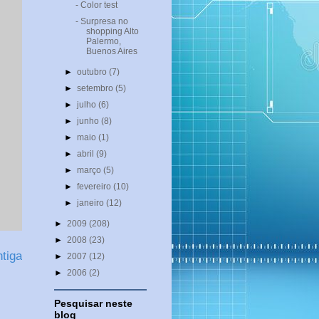
- Color test
- Surpresa no
shopping Alto
Palermo,
Buenos Aires
►
outubro
(7)
►
setembro
(5)
►
julho
(6)
►
junho
(8)
►
maio
(1)
►
abril
(9)
►
março
(5)
►
fevereiro
(10)
►
janeiro
(12)
►
2009
(208)
►
2008
(23)
tiga
►
2007
(12)
►
2006
(2)
Pesquisar neste
blog