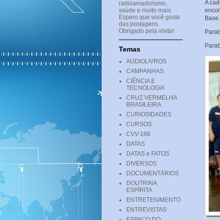
A cad
radioamadorismo,
saúde e muito mais.
encon
Espero que você goste
Base 
das postagens.
Obrigado pela visita!
Parab
Parab
Temas
AUDIOLIVROS
CAMPANHAS
CIÊNCIA E
TECNOLOGIA
CRUZ VERMELHA
BRASILEIRA
CURIOSIDADES
CURSOS
CVV-188
DATAS
DATAS e FATOS
DIVERSOS
DOCUMENTÁRIOS
DOUTRINA
ESPÍRITA
ENTRETENIMENTO
ENTREVISTAS
ESPAÇO DO