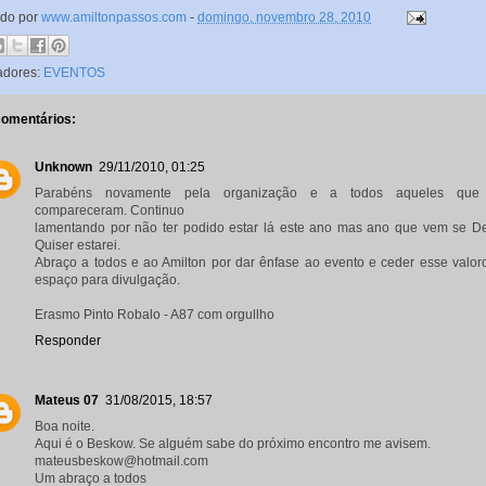
ado por
www.amiltonpassos.com
-
domingo, novembro 28, 2010
adores:
EVENTOS
comentários:
Unknown
29/11/2010, 01:25
Parabéns novamente pela organização e a todos aqueles que
compareceram. Continuo
lamentando por não ter podido estar lá este ano mas ano que vem se D
Quiser estarei.
Abraço a todos e ao Amilton por dar ênfase ao evento e ceder esse valor
espaço para divulgação.
Erasmo Pinto Robalo - A87 com orgullho
Responder
Mateus 07
31/08/2015, 18:57
Boa noite.
Aqui é o Beskow. Se alguém sabe do próximo encontro me avisem.
mateusbeskow@hotmail.com
Um abraço a todos