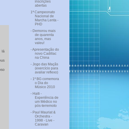
inscrições
abertas
1ª Campeonato
Nacional de
Marcha Lenta -
PHD
- Demorou mais
de quarenta
anos, mas
valeu!
- Apresentação do
 lá
novo Cadillac
na China
eus
- Jogo das Maçãs
(exercício para
oso
avaliar reflexo)
- 1º BG comemora
o Dia do
Músico 2010
- Haiti -
Experiência de
um Médico no
pós-terremoto
- Paul Mauriat &
Orchestra -
1998 - Live -
Caravan