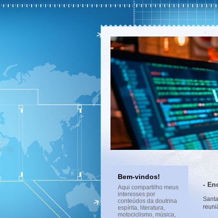
Bem-vindos!
- En
Aqui compartilho meus
interesses por
Santa
conteúdos da doutrina
reuni
espírita, literatura,
motociclismo, música,