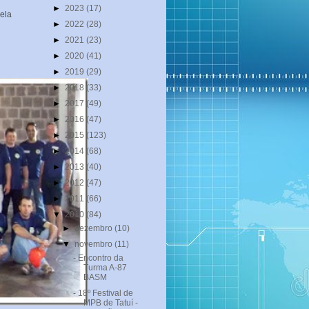
►
2023
(17)
ela
►
2022
(28)
►
2021
(23)
►
2020
(41)
►
2019
(29)
►
2018
(33)
►
2017
(49)
►
2016
(47)
►
2015
(123)
►
2014
(68)
►
2013
(40)
►
2012
(47)
►
2011
(66)
▼
2010
(84)
►
dezembro
(10)
▼
novembro
(11)
- Encontro da
Turma A-87
BASM
- 18º Festival de
MPB de Tatuí -