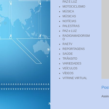
PAZ E LUZ
MOTOCICLISMO
MÚSICA
MÚSICAS
NOTÍCIAS
PALESTRAS
PAZ e LUZ
RADIOAMADORISM
O
RAETV
REPORTAGENS
SAÚDE
TRÂNSITO
VARIEDADES
VEÍCULOS
VÍDEOS
VITRINE VIRTUAL
Pos
Assin