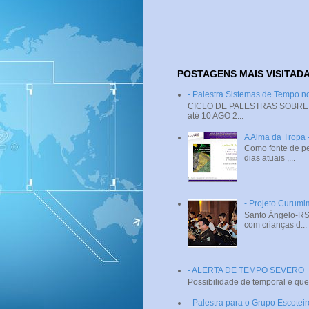
POSTAGENS MAIS VISITAD
- Palestra Sistemas de Tempo
CICLO DE PALESTRAS SOBRE SI
até 10 AGO 2...
A Alma da Tropa
Como fonte de pe
dias atuais ,...
- Projeto Curumi
Santo Ângelo-RS 
com crianças d...
- ALERTA DE TEMPO SEVERO
Possibilidade de temporal e que
- Palestra para o Grupo Escotei