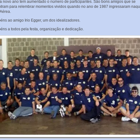
a novo ano tem aumentado o número de participantes. São bons amigos que se
tram para relembrar momentos vividos quando no ano de 1987 ingressaram naqu
Aérea.
éns ao amigo Irio Egger, um dos idealizadores.
éns a todos pela festa, organização e dedicação.