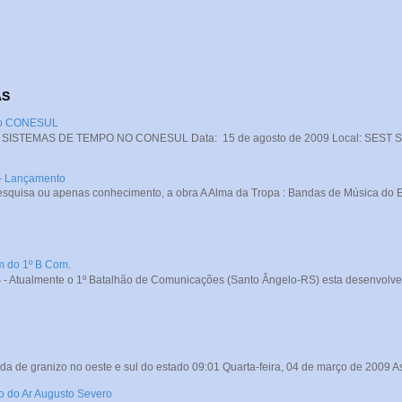
AS
 no CONESUL
STEMAS DE TEMPO NO CONESUL Data: 15 de agosto de 2009 Local: SEST SENA
 - Lançamento
squisa ou apenas conhecimento, a obra A Alma da Tropa : Bandas de Música do Exé
m do 1º B Com.
- Atualmente o 1º Batalhão de Comunicações (Santo Ângelo-RS) esta desenvolve
da de granizo no oeste e sul do estado 09:01 Quarta-feira, 04 de março de 2009 A
ro do Ar Augusto Severo