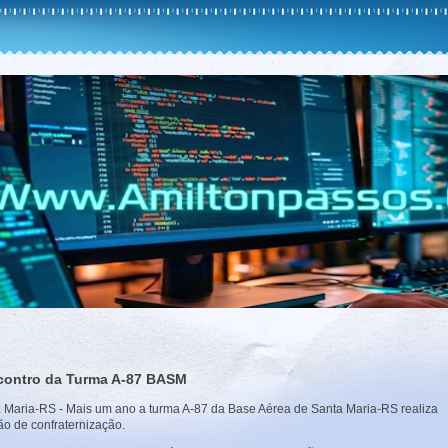
contro da Turma A-87 BASM
 Maria-RS - Mais um ano a turma A-87 da Base Aérea de Santa Maria-RS realiza
ão de confraternização.