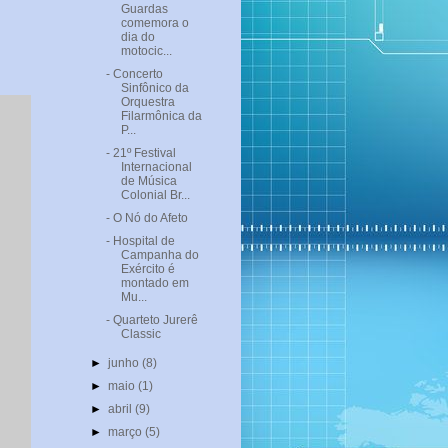
Guardas
comemora o
dia do
motocic...
- Concerto
Sinfônico da
Orquestra
Filarmônica da
P...
- 21º Festival
Internacional
de Música
Colonial Br...
- O Nó do Afeto
- Hospital de
Campanha do
Exército é
montado em
Mu...
- Quarteto Jurerê
Classic
►
junho
(8)
►
maio
(1)
►
abril
(9)
►
março
(5)