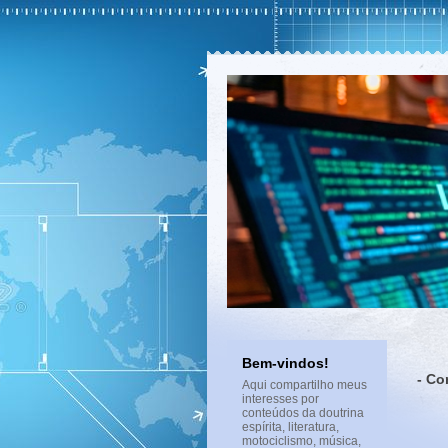
Bem-vindos!
- Co
Aqui compartilho meus
interesses por
conteúdos da doutrina
espírita, literatura,
motociclismo, música,