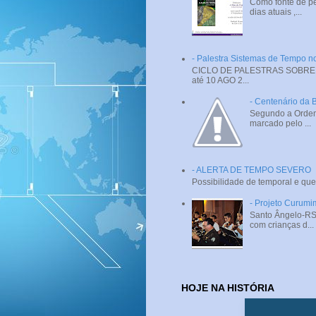
Como fonte de pe
dias atuais ,...
- Palestra Sistemas de Tempo
CICLO DE PALESTRAS SOBRE SI
até 10 AGO 2...
- Centenário da 
Segundo a Ordem 
marcado pelo ...
- ALERTA DE TEMPO SEVERO
Possibilidade de temporal e que
- Projeto Curumi
Santo Ângelo-RS 
com crianças d...
HOJE NA HISTÓRIA