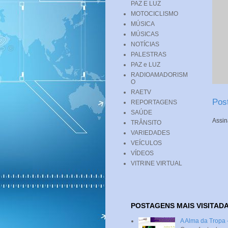
PAZ E LUZ
MOTOCICLISMO
MÚSICA
MÚSICAS
NOTÍCIAS
PALESTRAS
PAZ e LUZ
RADIOAMADORISM
O
RAETV
Pos
REPORTAGENS
SAÚDE
Assin
TRÂNSITO
VARIEDADES
VEÍCULOS
VÍDEOS
VITRINE VIRTUAL
POSTAGENS MAIS VISITAD
A Alma da Tropa