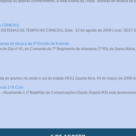
squisa ou apenas conhecimento, a obra A Alma da Tropa : Bandas de Música do Exé
 no CONESUL
STEMAS DE TEMPO NO CONESUL Data: 15 de agosto de 2009 Local: SEST SENA
Banda de Música da 3ª Divisão de Exército
do Dia nº 41, do Comando do 7º Regimento de Infantaria (7º RI), de Santa Maria, o
da de granizo no oeste e sul do estado 09:01 Quarta-feira, 04 de março de 2009 A
m do 1º B Com.
- Atualmente o 1º Batalhão de Comunicações (Santo Ângelo-RS) esta desenvolve