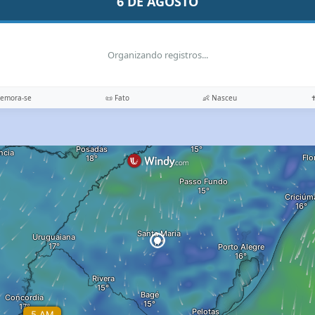
6 DE AGOSTO
Organizando registros...
memora-se
📜 Fato
👶 Nasceu
✝