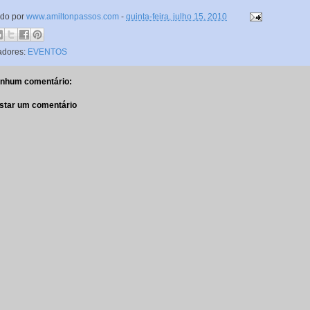
ado por
www.amiltonpassos.com
-
quinta-feira, julho 15, 2010
adores:
EVENTOS
nhum comentário:
star um comentário