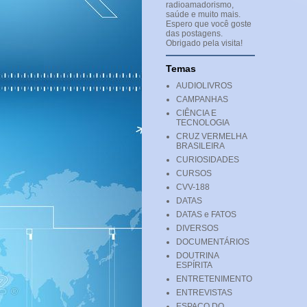
radioamadorismo,
saúde e muito mais.
Espero que você goste
das postagens.
Obrigado pela visita!
Temas
AUDIOLIVROS
CAMPANHAS
CIÊNCIA E
TECNOLOGIA
CRUZ VERMELHA
BRASILEIRA
CURIOSIDADES
CURSOS
CVV-188
DATAS
DATAS e FATOS
DIVERSOS
DOCUMENTÁRIOS
DOUTRINA
ESPÍRITA
ENTRETENIMENTO
ENTREVISTAS
ESPAÇO DO