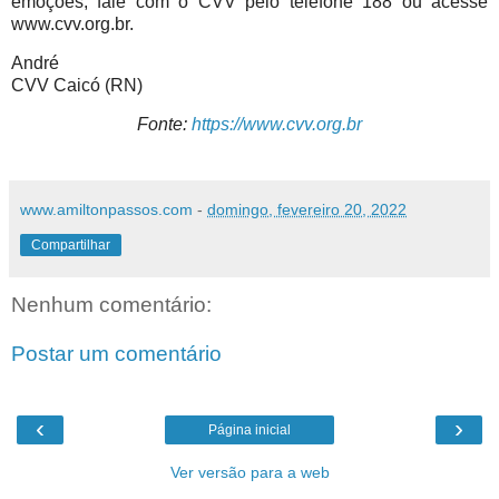
emoções, fale com o CVV pelo telefone 188 ou acesse
www.cvv.org.br.
André
CVV Caicó (RN)
Fonte:
https://www.cvv.org.br
www.amiltonpassos.com
-
domingo, fevereiro 20, 2022
Compartilhar
Nenhum comentário:
Postar um comentário
‹
›
Página inicial
Ver versão para a web