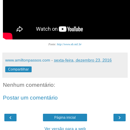
Fonte:
http://www.eb.mil.br
www.amiltonpassos.com
-
sexta-feira, dezembro 23, 2016
Compartilhar
Nenhum comentário:
Postar um comentário
‹
›
Página inicial
Ver versão para a web