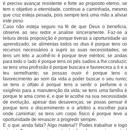
é preciso avançar resistente e forte ao proposito eterno, se
tem o objetivo a eternidade, continue a caminhada, mesmo
que cruz esteja pesada, pois sempre terá uma mão a aliviar
este peso.
Caso não esteja seguro na fé de que Deus o beneficia,
observe ao seu redor e analise sinceramente. Faz-se a
leitura desta proposição é porque tiveras a oportunidade ao
aprendizado; se alimentas todos os dias é porque tens os
recursos necessários a suprir as suas necessidades; se
tens um teto a acolhê-lo é porque teve méritos; se andas
para todo o lado é porque tens os pés sadios a lhe conduzir;
se tens uma profissão é porque buscara e favorecera a ti e a
teu semelhante; se possas ouvir é porque tens o
favorecimento ao som da vida a poder buscar o seu rumo;
se tens o olfato é porque tens a sentir o perfume e o
oxigênio para a manutenção da vida; se tens uma família é
porque te ama como é, e que te acolhe na sua necessidade
de evolução, apesar das desavenças; se posas pensar é
porque tens o discernimento e o arbítrio a escolher para
onde caminhar; se tens um corpo físico é porque teve a
oportunidade de renascer a progredir sempre.
E o que ainda falta? Algo material? Podes trabalhar e logo