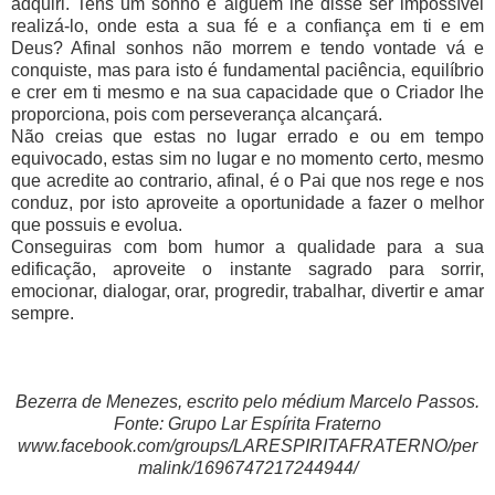
adquiri. Tens um sonho e alguém lhe disse ser impossível
realizá-lo, onde esta a sua fé e a confiança em ti e em
Deus? Afinal sonhos não morrem e tendo vontade vá e
conquiste, mas para isto é fundamental paciência, equilíbrio
e crer em ti mesmo e na sua capacidade que o Criador lhe
proporciona, pois com perseverança alcançará.
Não creias que estas no lugar errado e ou em tempo
equivocado, estas sim no lugar e no momento certo, mesmo
que acredite ao contrario, afinal, é o Pai que nos rege e nos
conduz, por isto aproveite a oportunidade a fazer o melhor
que possuis e evolua.
Conseguiras com bom humor a qualidade para a sua
edificação, aproveite o instante sagrado para sorrir,
emocionar, dialogar, orar, progredir, trabalhar, divertir e amar
sempre.
Bezerra de Menezes, escrito pelo médium Marcelo Passos.
Fonte: Grupo Lar Espírita Fraterno
www.facebook.com/groups/LARESPIRITAFRATERNO/per
malink/1696747217244944/