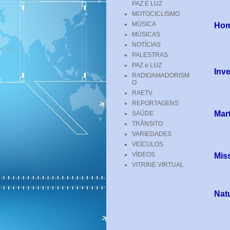
PAZ E LUZ
MOTOCICLISMO
MÚSICA
Hom
MÚSICAS
NOTÍCIAS
PALESTRAS
PAZ e LUZ
Inve
RADIOAMADORISM
O
RAETV
REPORTAGENS
Mar
SAÚDE
TRÂNSITO
VARIEDADES
VEÍCULOS
VÍDEOS
Mis
VITRINE VIRTUAL
Nat