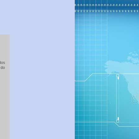
dos
 do