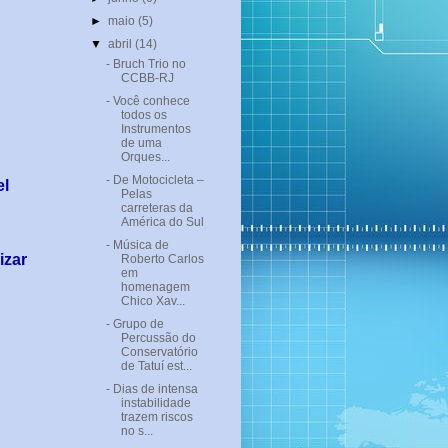
►
maio
(5)
▼
abril
(14)
- Bruch Trio no
CCBB-RJ
- Você conhece
todos os
Instrumentos
de uma
Orques...
- De Motocicleta –
l
Pelas
carreteras da
América do Sul
- Música de
izar
Roberto Carlos
em
homenagem
Chico Xav...
- Grupo de
Percussão do
Conservatório
de Tatuí est...
- Dias de intensa
instabilidade
trazem riscos
no s...