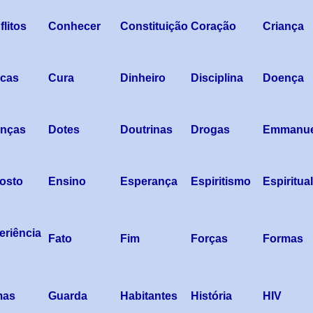
litos
Conhecer
Constituição
Coração
Criança
icas
Cura
Dinheiro
Disciplina
Doença
nças
Dotes
Doutrinas
Drogas
Emmanue
osto
Ensino
Esperança
Espiritismo
Espiritual
eriência
Fato
Fim
Forças
Formas
mas
Guarda
Habitantes
História
HIV