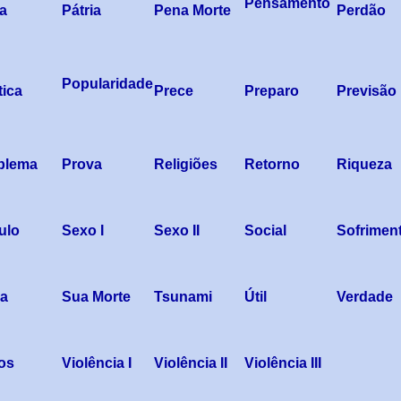
Pensamento
a
Pátria
Pena Morte
Perdão
Popularidade
tica
Prece
Preparo
Previsão
blema
Prova
Religiões
Retorno
Riqueza
ulo
Sexo I
Sexo II
Social
Sofrimen
a
Sua Morte
Tsunami
Útil
Verdade
ios
Violência I
Violência II
Violência III