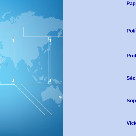
Pap
Polí
Pro
Séc
Sop
Víc