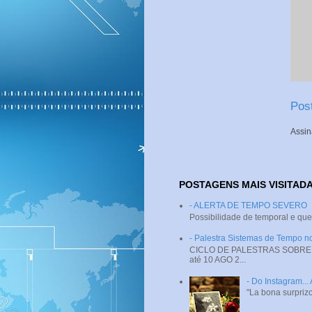
Pos
Assin
POSTAGENS MAIS VISITAD
- ALERTA DE TEMPO SEVERO
Possibilidade de temporal e que
- Palestra Sistemas de Tempo
CICLO DE PALESTRAS SOBRE SI
até 10 AGO 2...
- Do Instagram...
"La bona surprizo