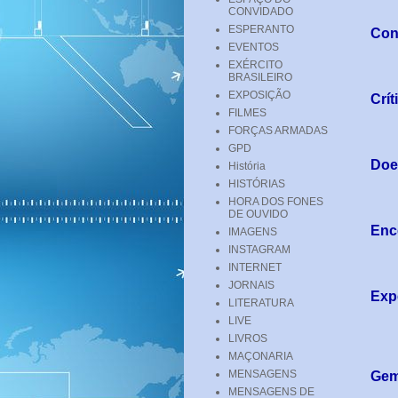
CONVIDADO
ESPERANTO
Conf
EVENTOS
EXÉRCITO
BRASILEIRO
EXPOSIÇÃO
Crít
FILMES
FORÇAS ARMADAS
GPD
Doe
História
HISTÓRIAS
HORA DOS FONES
DE OUVIDO
Enc
IMAGENS
INSTAGRAM
INTERNET
JORNAIS
Exp
LITERATURA
LIVE
LIVROS
MAÇONARIA
MENSAGENS
Ge
MENSAGENS DE