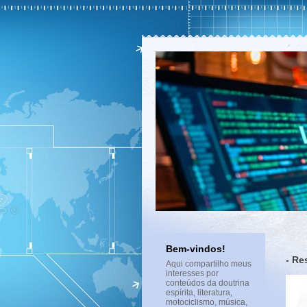
Bem-vindos!
- Re
Aqui compartilho meus
interesses por
conteúdos da doutrina
espírita, literatura,
motociclismo, música,