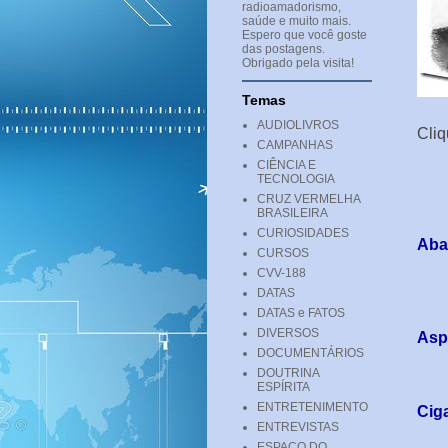
radioamadorismo,
saúde e muito mais.
Espero que você goste
das postagens.
Obrigado pela visita!
Temas
AUDIOLIVROS
Cliq
CAMPANHAS
CIÊNCIA E
TECNOLOGIA
CRUZ VERMELHA
BRASILEIRA
CURIOSIDADES
Aba
CURSOS
CVV-188
DATAS
DATAS e FATOS
DIVERSOS
Asp
DOCUMENTÁRIOS
DOUTRINA
ESPÍRITA
ENTRETENIMENTO
Ciga
ENTREVISTAS
ESPAÇO DO