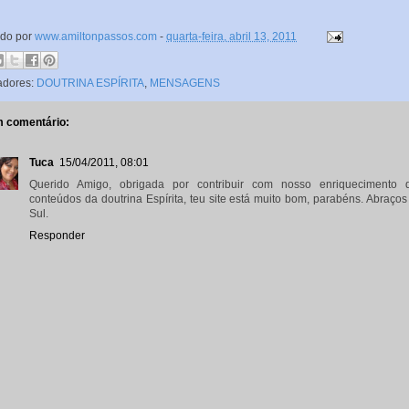
ado por
www.amiltonpassos.com
-
quarta-feira, abril 13, 2011
adores:
DOUTRINA ESPÍRITA
,
MENSAGENS
 comentário:
Tuca
15/04/2011, 08:01
Querido Amigo, obrigada por contribuir com nosso enriquecimento 
conteúdos da doutrina Espírita, teu site está muito bom, parabéns. Abraços
Sul.
Responder