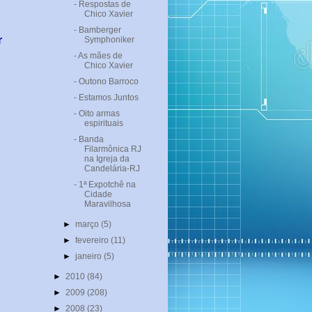
- Respostas de
Chico Xavier
- Bamberger
r
Symphoniker
- As mães de
Chico Xavier
- Outono Barroco
- Estamos Juntos
- Oito armas
espirituais
- Banda
Filarmônica RJ
na Igreja da
Candelária-RJ
- 1ª Expotchê na
Cidade
Maravilhosa
►
março
(5)
►
fevereiro
(11)
►
janeiro
(5)
►
2010
(84)
►
2009
(208)
►
2008
(23)