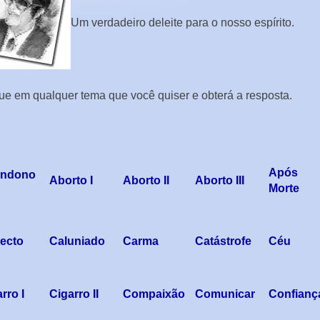
Um verdadeiro deleite para o nosso espírito.
ue em qualquer tema que você quiser e obterá a resposta.
Após
ndono
Aborto I
Aborto II
Aborto III
Morte
ecto
Caluniado
Carma
Catástrofe
Céu
rro I
Cigarro II
Compaixão
Comunicar
Confianç