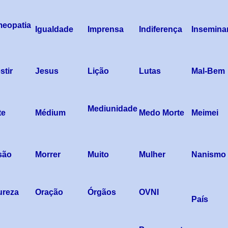
eopatia
Igualdade
Imprensa
Indiferença
Insemina
stir
Jesus
Lição
Lutas
Mal-Bem
Mediunidade
te
Médium
Medo Morte
Meimei
são
Morrer
Muito
Mulher
Nanismo
ureza
Oração
Órgãos
OVNI
País