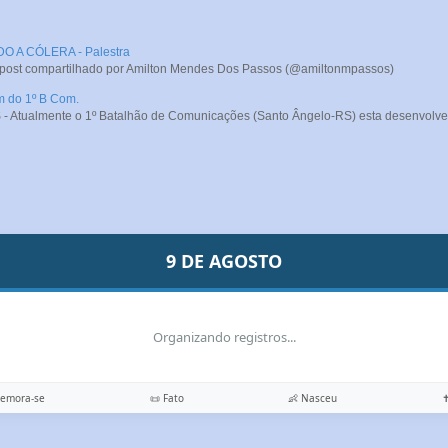
A CÓLERA - Palestra
 post compartilhado por Amilton Mendes Dos Passos (@amiltonmpassos)
m do 1º B Com.
- Atualmente o 1º Batalhão de Comunicações (Santo Ângelo-RS) esta desenvolve
9 DE AGOSTO
Organizando registros...
memora-se
📜 Fato
👶 Nasceu
✝