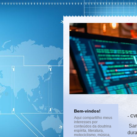
Bem-vindos!
- CV
Aqui compartilho meus
interesses por
San
conteúdos da doutrina
espírita, literatura,
dura
motociclismo, música,