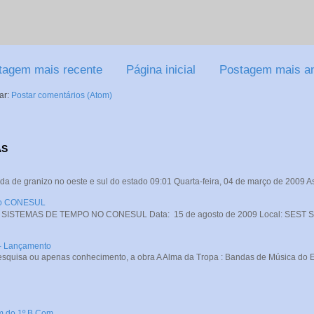
tagem mais recente
Página inicial
Postagem mais an
ar:
Postar comentários (Atom)
AS
da de granizo no oeste e sul do estado 09:01 Quarta-feira, 04 de março de 2009 A
 no CONESUL
STEMAS DE TEMPO NO CONESUL Data: 15 de agosto de 2009 Local: SEST SENA
 - Lançamento
squisa ou apenas conhecimento, a obra A Alma da Tropa : Bandas de Música do Exé
m do 1º B Com.