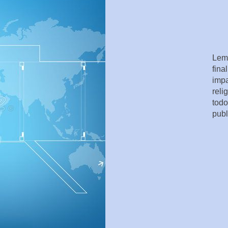
Lemb
fina
impa
reli
todo
publ