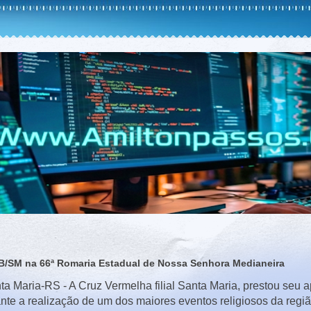
B/SM na 66ª Romaria Estadual de Nossa Senhora Medianeira
ta Maria-RS -
A Cruz Vermelha filial Santa Maria, prestou seu 
nte a realização de um dos maiores eventos religiosos da regi