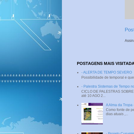
Pos
Assin
POSTAGENS MAIS VISITAD
- ALERTA DE TEMPO SEVERO
Possibilidade de temporal e que
- Palestra Sistemas de Tempo
CICLO DE PALESTRAS SOBRE SI
até 10 AGO 2...
A Alma da Tropa
Como fonte de pe
dias atuais ,...
- Projeto Curumi