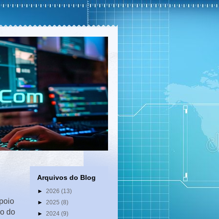
Arquivos do Blog
►
2026
(13)
apoio
►
2025
(8)
ão do
►
2024
(9)