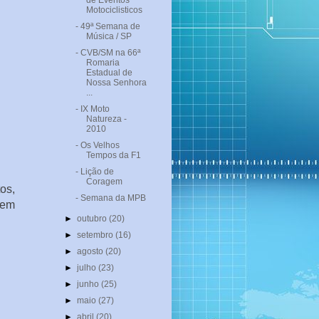
de Eventos
Motociclisticos
- 49ª Semana de
Música / SP
- CVB/SM na 66ª
Romaria
Estadual de
Nossa Senhora
...
- IX Moto
Natureza -
2010
- Os Velhos
Tempos da F1
- Lição de
Coragem
os,
- Semana da MPB
bem
►
outubro
(20)
►
setembro
(16)
►
agosto
(20)
►
julho
(23)
►
junho
(25)
►
maio
(27)
►
abril
(20)