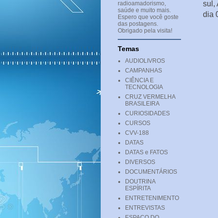
sul,
radioamadorismo,
saúde e muito mais.
dia 
Espero que você goste
das postagens.
Obrigado pela visita!
Temas
AUDIOLIVROS
CAMPANHAS
CIÊNCIA E
TECNOLOGIA
CRUZ VERMELHA
BRASILEIRA
CURIOSIDADES
CURSOS
CVV-188
DATAS
DATAS e FATOS
DIVERSOS
DOCUMENTÁRIOS
DOUTRINA
ESPÍRITA
ENTRETENIMENTO
ENTREVISTAS
ESPAÇO DO