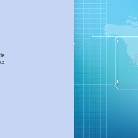
 de
ao