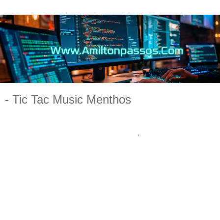
- Tic Tac Music Menthos
Tic Tac
Menthos
music
music desing
francia
artist
art music
musica de salsa
.