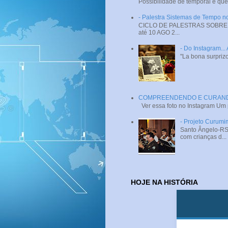
Possibilidade de temporal e que
- Palestra Sistemas de Tempo
CICLO DE PALESTRAS SOBRE SI
até 10 AGO 2...
- Do Instagram...
"La bona surprizo
COMPREENDENDO E CURANDO 
Ver essa foto no Instagram Um
- Projeto Curumi
Santo Ângelo-RS 
com crianças d...
HOJE NA HISTÓRIA