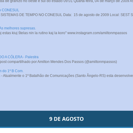
da de granizo no oeste e sul do estado 09:01 Quarta-feira, 04 de março de 2009 A
 no CONESUL
STEMAS DE TEMPO NO CONESUL Data: 15 de agosto de 2009 Local: SEST SENA
 As melhores supresas.
j estas kiuj ŝtelas nin la rutino kaj la koro" www.instagram.com/amiltonmpassos
A CÓLERA - Palestra
 post compartilhado por Amilton Mendes Dos Passos (@amiltonmpassos)
m do 1º B Com.
- Atualmente o 1º Batalhão de Comunicações (Santo Ângelo-RS) esta desenvolve
9 DE AGOSTO