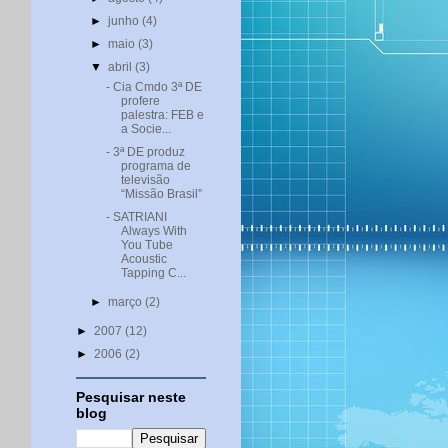
►
junho
(4)
►
maio
(3)
▼
abril
(3)
- Cia Cmdo 3ª DE
profere
palestra: FEB e
a Socie...
- 3ª DE produz
programa de
televisão
“Missão Brasil”
- SATRIANI
Always With
You Tube
Acoustic
Tapping C...
►
março
(2)
►
2007
(12)
►
2006
(2)
Pesquisar neste
blog