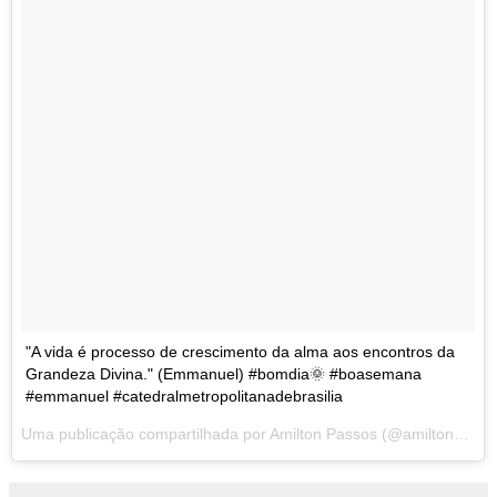
"A vida é processo de crescimento da alma aos encontros da
Grandeza Divina." (Emmanuel) #bomdia🌞 #boasemana
#emmanuel #catedralmetropolitanadebrasilia
Uma publicação compartilhada por
Amilton Passos
(@amiltonmpassos) em