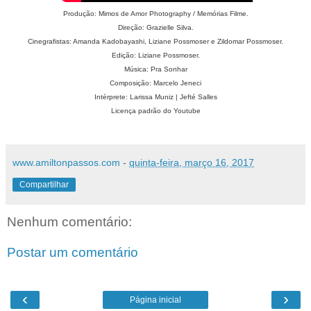
Produção: Mimos de Amor Photography / Memórias Filme.
Direção: Grazielle Silva.
Cinegrafistas: Amanda Kadobayashi,
Liziane Possmoser e Zildomar Possmoser.
Edição: Liziane Possmoser.
Música: Pra Sonhar
Composição: Marcelo Jeneci
Intérprete: Larissa Muniz | Jefté Salles
Licença padrão do Youtube
www.amiltonpassos.com
-
quinta-feira, março 16, 2017
Compartilhar
Nenhum comentário:
Postar um comentário
‹
›
Página inicial