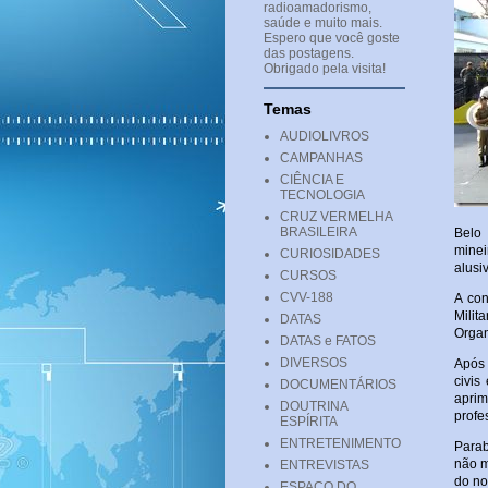
radioamadorismo,
saúde e muito mais.
Espero que você goste
das postagens.
Obrigado pela visita!
Temas
AUDIOLIVROS
CAMPANHAS
CIÊNCIA E
TECNOLOGIA
CRUZ VERMELHA
BRASILEIRA
Belo
minei
CURIOSIDADES
alusi
CURSOS
CVV-188
A con
Milit
DATAS
Organ
DATAS e FATOS
DIVERSOS
Após 
civis
DOCUMENTÁRIOS
aprim
DOUTRINA
profe
ESPÍRITA
ENTRETENIMENTO
Parab
não m
ENTREVISTAS
do no
ESPAÇO DO