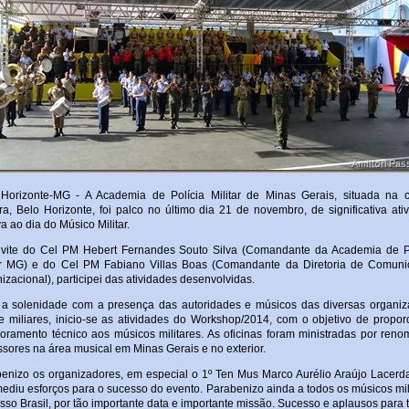
 Horizonte-MG -
A Academia de Polícia Militar de Minas Gerais, situada na c
ra, Belo Horizonte, foi palco no último dia 21 de novembro, de significativa ati
va ao dia do Músico Militar.
vite do Cel PM Hebert Fernandes Souto Silva (Comandante da Academia de P
ar MG) e do Cel PM Fabiano Villas Boas (Comandante da Diretoria de Comun
izacional), participei das atividades desenvolvidas.
a solenidade com a presença das autoridades e músicos das diversas organi
 e miliares, inicio-se as atividades do Workshop/2014, com o objetivo de propor
oramento técnico aos músicos militares. As oficinas foram ministradas por ren
ssores na área musical em Minas Gerais e no exterior.
enizo os organizadores, em especial o 1º Ten Mus Marco Aurélio Araújo Lacerd
ediu esforços para o sucesso do evento. Parabenizo ainda a todos os músicos mil
sso Brasil, por tão importante data e importante missão. Sucesso e aplausos para 