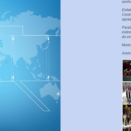
senho
Enfat
Centr
agrad
Para
indir
do ev
Muito
Assin