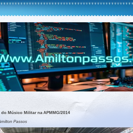
a do Músico Militar na APMMG/2014
Amilton Passos