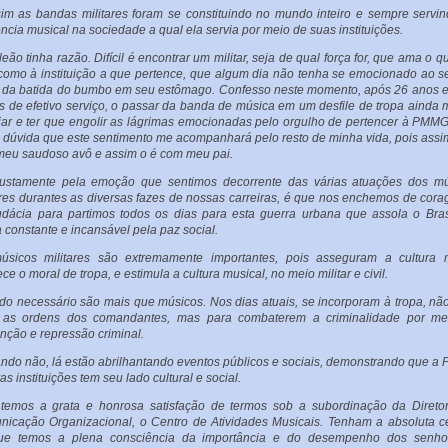
im as bandas militares foram se constituindo no mundo inteiro e sempre servi
ência musical na sociedade a qual ela servia por meio de suas instituições.
eão tinha razão. Difícil é encontrar um militar, seja de qual força for, que ama o qu
omo à instituição a que pertence, que algum dia não tenha se emocionado ao se
o da batida do bumbo em seu estômago. Confesso neste momento, após 26 anos 
 de efetivo serviço, o passar da banda de música em um desfile de tropa ainda 
iar e ter que engolir as lágrimas emocionadas pelo orgulho de pertencer à PMM
 dúvida que este sentimento me acompanhará pelo resto de minha vida, pois assim
eu saudoso avô e assim o é com meu pai.
justamente pela emoção que sentimos decorrente das várias atuações dos mú
ares durantes as diversas fazes de nossas carreiras, é que nos enchemos de cor
dácia para partimos todos os dias para esta guerra urbana que assola o Bras
 constante e incansável pela paz social.
sicos militares são extremamente importantes, pois asseguram a cultura mi
ece o moral de tropa, e estimula a cultura musical, no meio militar e civil.
o necessário são mais que músicos. Nos dias atuais, se incorporam à tropa, nã
r as ordens dos comandantes, mas para combaterem a criminalidade por me
nção e repressão criminal.
ndo não, lá estão abrilhantando eventos públicos e sociais, demonstrando que 
as instituições tem seu lado cultural e social.
temos a grata e honrosa satisfação de termos sob a subordinação da Direto
icação Organizacional, o Centro de Atividades Musicais. Tenham a absoluta c
ue temos a plena consciência da importância e do desempenho dos senho