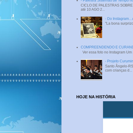
- Palestra Sistemas de Tempo
CICLO DE PALESTRAS SOBRE SI
até 10 AGO 2...
- Do Instagram...
"La bona surprizo
COMPREENDENDO E CURANDO 
Ver essa foto no Instagram Um
- Projeto Curumi
Santo Ângelo-RS 
com crianças d...
HOJE NA HISTÓRIA