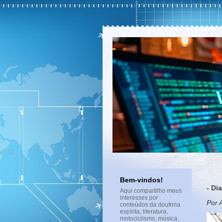
Bem-vindos!
- Di
Aqui compartilho meus
interesses por
Por 
conteúdos da doutrina
espírita, literatura,
motociclismo, música,