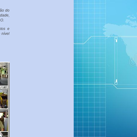
ção do
idade,
CO.
tos e
 nível