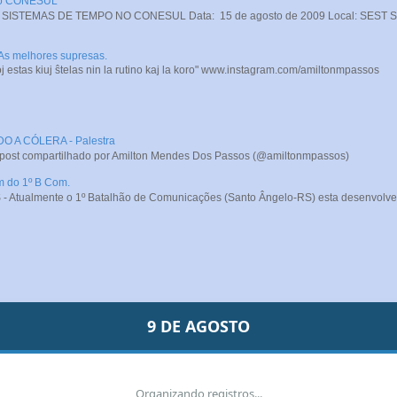
 no CONESUL
STEMAS DE TEMPO NO CONESUL Data: 15 de agosto de 2009 Local: SEST SENA
 As melhores supresas.
j estas kiuj ŝtelas nin la rutino kaj la koro" www.instagram.com/amiltonmpassos
A CÓLERA - Palestra
 post compartilhado por Amilton Mendes Dos Passos (@amiltonmpassos)
m do 1º B Com.
- Atualmente o 1º Batalhão de Comunicações (Santo Ângelo-RS) esta desenvolve
9 DE AGOSTO
Organizando registros...