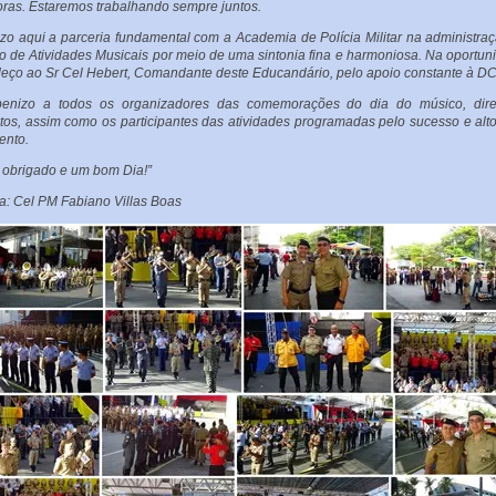
ras. Estaremos trabalhando sempre juntos.
izo aqui a parceria fundamental com a Academia de Polícia Militar na administra
o de Atividades Musicais por meio de uma sintonia fina e harmoniosa. Na oportun
eço ao Sr Cel Hebert, Comandante deste Educandário, pelo apoio constante à D
benizo a todos os organizadores das comemorações do dia do músico, dire
etos, assim como os participantes das atividades programadas pelo sucesso e alto
ento.
 obrigado e um bom Dia!”
a: Cel PM Fabiano Villas Boas