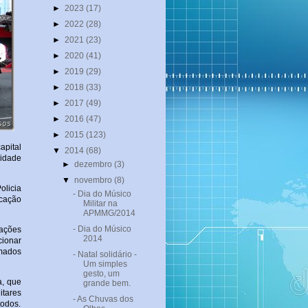
►
2023
(17)
►
2022
(28)
►
2021
(23)
►
2020
(41)
►
2019
(29)
►
2018
(33)
►
2017
(49)
►
2016
(47)
►
2015
(123)
apital
▼
2014
(68)
vidade
►
dezembro
(3)
▼
novembro
(8)
olicia
- Dia do Músico
icação
Militar na
APMMG/2014
- Dia do Músico
zações
2014
cionar
omados
- Natal solidário -
Um simples
gesto, um
a, que
grande bem.
itares
- As Chuvas dos
todos.