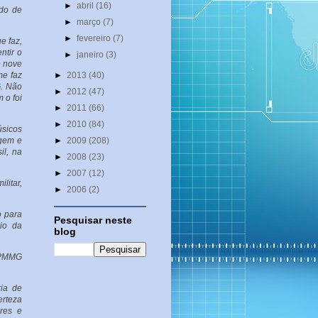
►
abril
(16)
ndo de
►
março
(7)
►
fevereiro
(7)
e faz,
ntir o
►
janeiro
(3)
e nove
me faz
►
2013
(40)
G. Não
►
2012
(47)
 o foi
►
2011
(66)
►
2010
(84)
sicos
agem e
►
2009
(208)
il, na
►
2008
(23)
►
2007
(12)
litar,
►
2006
(2)
o para
Pesquisar neste
io da
blog
a PMMG
ria de
erteza
res e