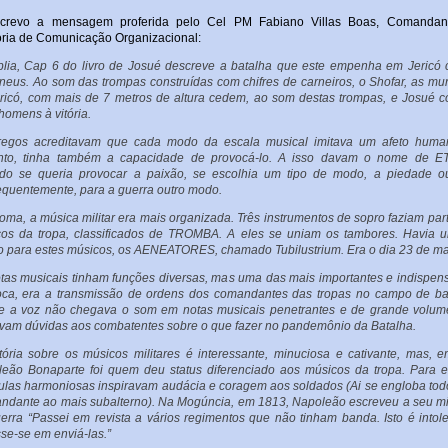
screvo a mensagem proferida pelo Cel PM Fabiano Villas Boas, Comandan
oria de Comunicação Organizacional:
blia, Cap 6 do livro de Josué descreve a batalha que este empenha em Jericó 
eus. Ao som das trompas construídas com chifres de carneiros, o Shofar, as mu
ricó, com mais de 7 metros de altura cedem, ao som destas trompas, e Josué 
homens à vitória.
regos acreditavam que cada modo da escala musical imitava um afeto human
anto, tinha também a capacidade de provocá-lo. A isso davam o nome de E
do se queria provocar a paixão, se escolhia um tipo de modo, a piedade ou
quentemente, para a guerra outro modo.
ma, a música militar era mais organizada. Três instrumentos de sopro faziam par
os da tropa, classificados de TROMBA. A eles se uniam os tambores. Havia 
vo para estes músicos, os AENEATORES, chamado Tubilustrium. Era o dia 23 de ma
tas musicais tinham funções diversas, mas uma das mais importantes e indispen
ca, era a transmissão de ordens dos comandantes das tropas no campo de ba
e a voz não chegava o som em notas musicais penetrantes e de grande volum
vam dúvidas aos combatentes sobre o que fazer no pandemônio da Batalha.
tória sobre os músicos militares é interessante, minuciosa e cativante, mas, e
eão Bonaparte foi quem deu status diferenciado aos músicos da tropa. Para e
las harmoniosas inspiravam audácia e coragem aos soldados (Ai se engloba tod
dante ao mais subalterno). Na Mogúncia, em 1813, Napoleão escreveu a seu mi
erra “Passei em revista a vários regimentos que não tinham banda. Isto é intole
se-se em enviá-las.”