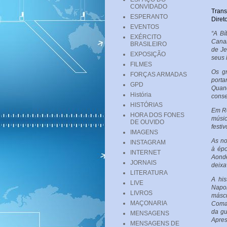
CONVIDADO
Tran
ESPERANTO
Diret
EVENTOS
“A Bí
EXÉRCITO
Canan
BRASILEIRO
de Je
EXPOSIÇÃO
seus 
FILMES
Os g
FORÇAS ARMADAS
port
GPD
Quan
História
conse
HISTÓRIAS
Em Ro
HORA DOS FONES
músic
DE OUVIDO
festi
IMAGENS
As no
INSTAGRAM
à épo
INTERNET
Aond
JORNAIS
deixa
LITERATURA
A his
LIVE
Napol
LIVROS
máscu
MAÇONARIA
Coman
da gu
MENSAGENS
Apres
MENSAGENS DE