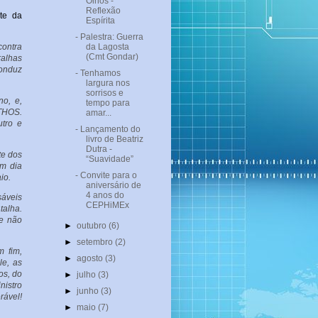
Olhos -
Reflexão
te da
Espírita
- Palestra: Guerra
contra
da Lagosta
(Cmt Gondar)
ralhas
conduz
- Tenhamos
largura nos
sorrisos e
o, e,
tempo para
THOS.
amar...
tro e
- Lançamento do
livro de Beatriz
Dutra -
te dos
“Suavidade”
um dia
- Convite para o
io.
aniversário de
4 anos do
sáveis
CEPHiMEx
talha.
e não
►
outubro
(6)
►
setembro
(2)
m fim,
►
agosto
(3)
le, as
os, do
►
julho
(3)
nistro
►
junho
(3)
rável!
►
maio
(7)