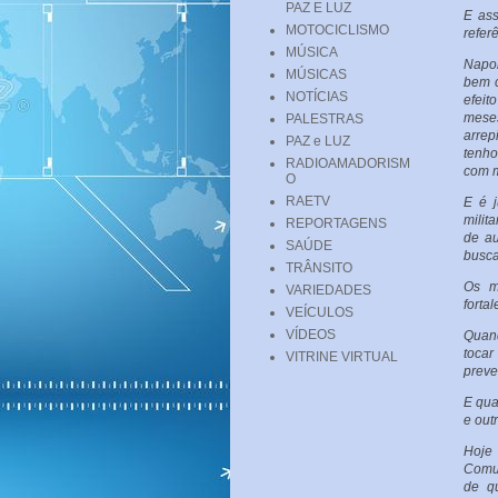
PAZ E LUZ
E ass
MOTOCICLISMO
refer
MÚSICA
Napol
MÚSICAS
bem c
NOTÍCIAS
efeit
meses
PALESTRAS
arrep
PAZ e LUZ
tenho
RADIOAMADORISM
com m
O
RAETV
E é 
milit
REPORTAGENS
de au
SAÚDE
busca
TRÂNSITO
Os mú
VARIEDADES
fortal
VEÍCULOS
VÍDEOS
Quand
toca
VITRINE VIRTUAL
preve
E qua
e outr
Hoje 
Comun
de q