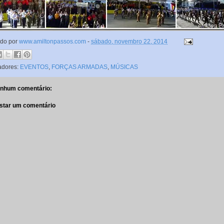
ado por
www.amiltonpassos.com
-
sábado, novembro 22, 2014
adores:
EVENTOS
,
FORÇAS ARMADAS
,
MÚSICAS
nhum comentário:
star um comentário