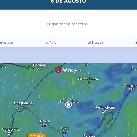
6 DE AGOSTO
Organizando registros...
memora-se
📜 Fato
👶 Nasceu
✝