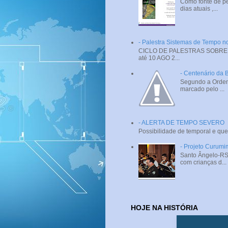
Como fonte de pe
dias atuais ,...
- Palestra Sistemas de Tempo
CICLO DE PALESTRAS SOBRE SI
até 10 AGO 2...
- Centenário da 
Segundo a Ordem 
marcado pelo ...
- ALERTA DE TEMPO SEVERO
Possibilidade de temporal e que
- Projeto Curumi
Santo Ângelo-RS 
com crianças d...
HOJE NA HISTÓRIA