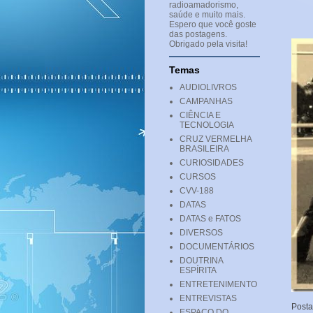
radioamadorismo,
saúde e muito mais.
Espero que você goste
das postagens.
Obrigado pela visita!
Temas
AUDIOLIVROS
CAMPANHAS
CIÊNCIA E
TECNOLOGIA
CRUZ VERMELHA
BRASILEIRA
CURIOSIDADES
CURSOS
CVV-188
DATAS
DATAS e FATOS
DIVERSOS
DOCUMENTÁRIOS
DOUTRINA
ESPÍRITA
ENTRETENIMENTO
ENTREVISTAS
Post
ESPAÇO DO