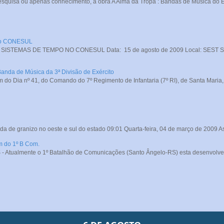
squisa ou apenas conhecimento, a obra A Alma da Tropa : Bandas de Música do Exé
 no CONESUL
STEMAS DE TEMPO NO CONESUL Data: 15 de agosto de 2009 Local: SEST SENA
Banda de Música da 3ª Divisão de Exército
do Dia nº 41, do Comando do 7º Regimento de Infantaria (7º RI), de Santa Maria, o
da de granizo no oeste e sul do estado 09:01 Quarta-feira, 04 de março de 2009 A
m do 1º B Com.
- Atualmente o 1º Batalhão de Comunicações (Santo Ângelo-RS) esta desenvolve