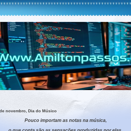
 de novembro, Dia do Músico
Pouco importam as notas na música,
o que conta são as sensações produzidas por elas.