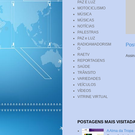
PAZ E LUZ
MOTOCICLISMO
MÚSICA
MÚSICAS
NOTÍCIAS
PALESTRAS
PAZ e LUZ
Pos
RADIOAMADORISM
O
RAETV
Assin
REPORTAGENS
SAÚDE
TRÂNSITO
VARIEDADES
VEÍCULOS
VÍDEOS
VITRINE VIRTUAL
POSTAGENS MAIS VISITAD
A Alma da Tropa