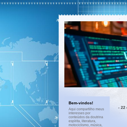
Bem-vindos!
- 22
Aqui compartilho meus
interesses por
conteúdos da doutrina
espírita, literatura,
motociclismo, música,