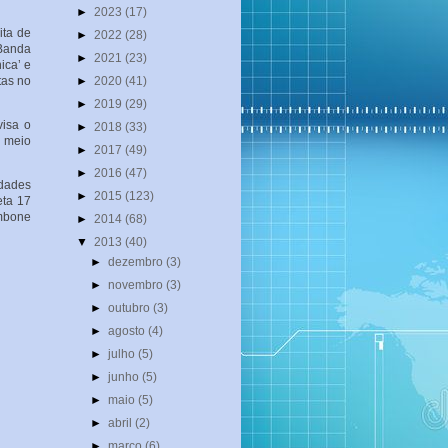
►
2023
(17)
ita de
►
2022
(28)
‘Banda
►
2021
(23)
ica’ e
tas no
►
2020
(41)
►
2019
(29)
isa o
►
2018
(33)
r meio
►
2017
(49)
►
2016
(47)
dades
►
2015
(123)
eta 17
ombone
►
2014
(68)
▼
2013
(40)
►
dezembro
(3)
►
novembro
(3)
►
outubro
(3)
►
agosto
(4)
►
julho
(5)
►
junho
(5)
►
maio
(5)
►
abril
(2)
►
março
(6)