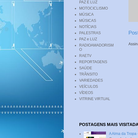
PAZ E LUZ
MOTOCICLISMO
MÚSICA
MÚSICAS
NOTÍCIAS
Pos
PALESTRAS
PAZ e LUZ
Assin
RADIOAMADORISM
O
RAETV
REPORTAGENS
SAÚDE
TRÂNSITO
VARIEDADES
VEÍCULOS
VÍDEOS
VITRINE VIRTUAL
POSTAGENS MAIS VISITAD
A Alma da Tropa