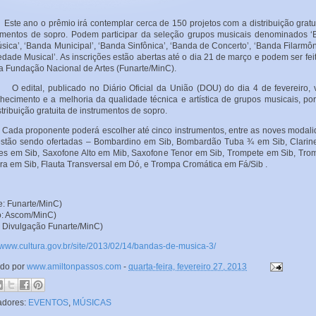
ano o prêmio irá contemplar cerca de 150 projetos com a distribuição gratu
umentos de sopro. Podem participar da seleção grupos musicais denominados 
sica’, ‘Banda Municipal’, ‘Banda Sinfônica’, ‘Banda de Concerto’, ‘Banda Filarmôn
edade Musical’. As inscrições estão abertas até o dia 21 de março e podem ser fei
 Fundação Nacional de Artes (Funarte/MinC).
ital, publicado no Diário Oficial da União (DOU) do dia 4 de fevereiro, v
hecimento e a melhoria da qualidade técnica e artística de grupos musicais, po
stribuição gratuita de instrumentos de sopro.
 proponente poderá escolher até cinco instrumentos, entre as noves modali
stão sendo ofertadas – Bombardino em Sib, Bombardão Tuba ¾ em Sib, Clarin
s em Sib, Saxofone Alto em Mib, Saxofone Tenor em Sib, Trompete em Sib, Tr
ra em Sib, Flauta Transversal em Dó, e Trompa Cromática em Fá/Sib .
e: Funarte/MinC)
o: Ascom/MinC)
: Divulgação Funarte/MinC)
//www.cultura.gov.br/site/2013/02/14/bandas-de-musica-3/
ado por
www.amiltonpassos.com
-
quarta-feira, fevereiro 27, 2013
adores:
EVENTOS
,
MÚSICAS