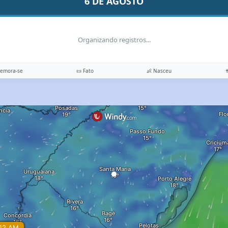
6 DE AGOSTO
Organizando registros...
memora-se
📜 Fato
👶 Nasceu
✝