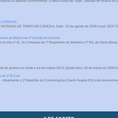
squisa ou apenas conhecimento, a obra A Alma da Tropa : Bandas de Música do Exé
 no CONESUL
STEMAS DE TEMPO NO CONESUL Data: 15 de agosto de 2009 Local: SEST SENA
Banda de Música da 3ª Divisão de Exército
do Dia nº 41, do Comando do 7º Regimento de Infantaria (7º RI), de Santa Maria, o
da de granizo no oeste e sul do estado 09:01 Quarta-feira, 04 de março de 2009 A
m do 1º B Com.
- Atualmente o 1º Batalhão de Comunicações (Santo Ângelo-RS) esta desenvolve