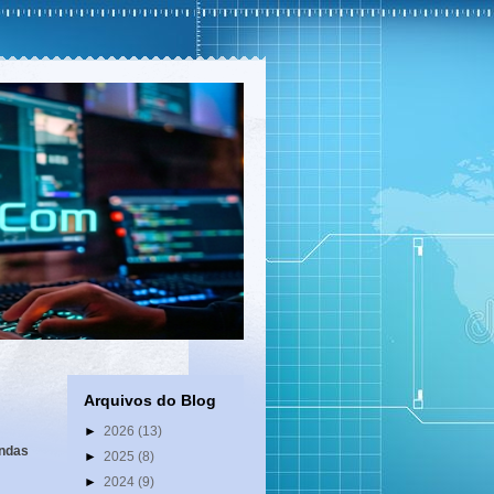
Arquivos do Blog
►
2026
(13)
andas
►
2025
(8)
►
2024
(9)