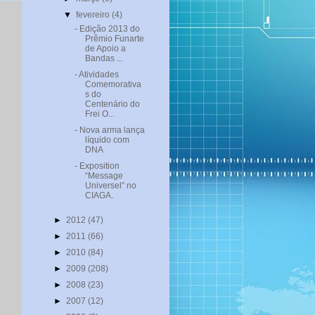
▼
fevereiro
(4)
- Edição 2013 do
Prêmio Funarte
de Apoio a
Bandas ...
- Atividades
Comemorativa
s do
Centenário do
Frei O...
- Nova arma lança
líquido com
DNA
- Exposition
“Message
Universel” no
CIAGA.
►
2012
(47)
►
2011
(66)
►
2010
(84)
►
2009
(208)
►
2008
(23)
►
2007
(12)