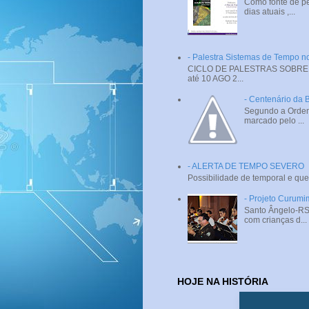
Como fonte de pe
dias atuais ,...
- Palestra Sistemas de Tempo
CICLO DE PALESTRAS SOBRE SI
até 10 AGO 2...
- Centenário da 
Segundo a Ordem 
marcado pelo ...
- ALERTA DE TEMPO SEVERO
Possibilidade de temporal e que
- Projeto Curumi
Santo Ângelo-RS 
com crianças d...
HOJE NA HISTÓRIA