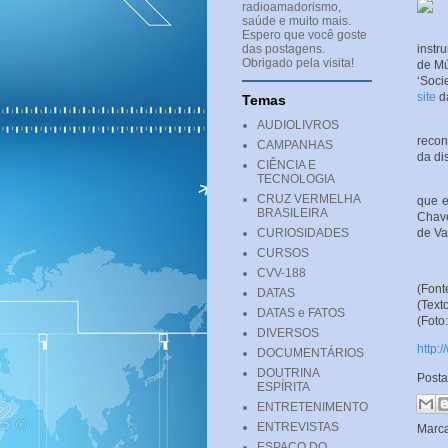
radioamadorismo,
saúde e muito mais.
Este 
Espero que você goste
das postagens.
instr
Obrigado pela visita!
de Mú
‘Soci
site
da
Temas
AUDIOLIVROS
O ed
recon
CAMPANHAS
da di
CIÊNCIA E
TECNOLOGIA
Cada
CRUZ VERMELHA
que e
BRASILEIRA
Chave
CURIOSIDADES
de Va
CURSOS
CVV-188
(Font
DATAS
(Text
DATAS e FATOS
(Foto
DIVERSOS
http:
DOCUMENTÁRIOS
DOUTRINA
Post
ESPÍRITA
ENTRETENIMENTO
ENTREVISTAS
Marc
ESPAÇO DO