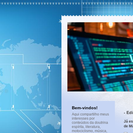
Bem-vindos!
- Ed
Aqui compartilho meus
interesses por
Já es
conteúdos da doutrina
de M
espírita, literatura,
motociclismo, música,