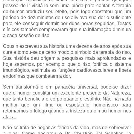
pessoa de ir visitá-lo sem uma piada para contar. A terapia
do humor produziu seu efeito, pois logo constatou que um
período de dez minutos de riso aliviava sua dor o suficiente
para ele conseguir dormir por duas horas seguidas. Testes
clínicos também comprovaram que sua inflamação diminuía
a cada sessão de riso.
Cousin escreveu sua história uma dezena de anos após sua
cura e tornou-se de certo modo o símbolo da terapia do riso.
Sua história deu origem a pesquisas mais aprofundadas e
hoje sabemos, por exemplo, que o riso fortifica o sistema
imunológico, estimula as funções cardiovasculares e libera
endorfinas que combatem a dor.
Sem transformá-lo em panacéia universal, pode-se dizer
que o humor constitui um excelente presente da Natureza,
que tanto beneficia o corpo quanto o espírito. Não há nada
melhor que um filme ou espetáculo humorístico para
retomarmos o fôlego quando a tristeza ou o mau humor nos
ataca.
Não se trata de negar as feridas da vida, mas de sobreviver
a elas. Como declarou o Dr. Christian Tal Schaller, "a